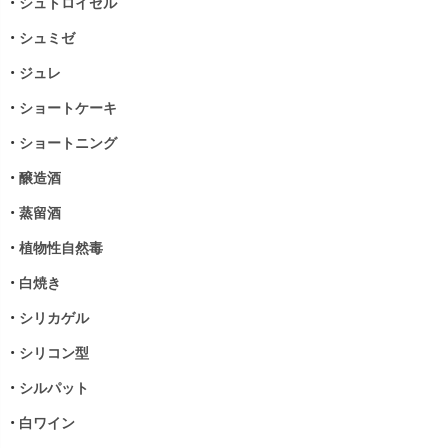
•
シュトロイゼル
•
シュミゼ
•
ジュレ
•
ショートケーキ
•
ショートニング
•
醸造酒
•
蒸留酒
•
植物性自然毒
•
白焼き
•
シリカゲル
•
シリコン型
•
シルパット
•
白ワイン