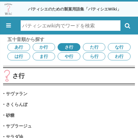
パティシエのための製菓用語集「パティシエWiki」
五十音順から探す
あ行
か行
さ行
た行
な行
は行
ま行
や行
ら行
わ行
さ行
•
サヴァラン
•
さくらんぼ
•
砂糖
•
サブラージュ
•
サラダ油