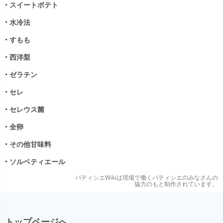
•
スイートポテト
•
水冷法
•
すもも
•
西洋梨
•
ゼラチン
•
セレ
•
セレウス菌
•
全卵
•
その他甘味料
•
ソルベティエール
パティシエWikiは現場で働くパティシエのみなさんの
協力のもと制作されています。
トップページへ