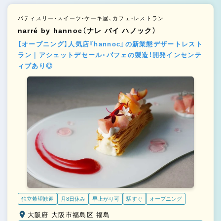
パティスリー・スイーツ・ケーキ屋、カフェ・レストラン
narré by hannoc（ナレ バイ ハノック）
【オープニング】人気店『hannoc』の新業態デザートレスト
ラン｜アシェットデセール・パフェの製造！開発インセンテ
ィブあり◎
独立希望歓迎
月8日休み
早上がり可
駅すぐ
オープニング
大阪府 大阪市福島区 福島