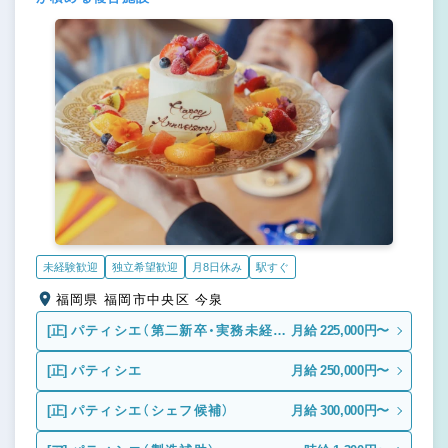
未経験歓迎
独立希望歓迎
月8日休み
駅すぐ
福岡県 福岡市中央区 今泉
[正]
パティシエ（第二新卒・実務未経
月給 225,000円〜
験）
[正]
パティシエ
月給 250,000円〜
[正]
パティシエ（シェフ候補）
月給 300,000円〜