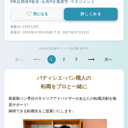
#商品開発
#販促・企画
#店舗運営・マネジメント
気になる
詳しくみる
掲載ID 1005120C
更新日：2026年07月24日
終了日：2027年07月22日
全3010店舗中 1 〜 10店舗 表示中
前へ
1
2
3
次へ
パティシエ・パン職人の
転職をプロと一緒に
製菓製パン専任のキャリアアドバイザーがあなたの転職活動を徹
底サポート!
納得できる転職先をご提案いたします。