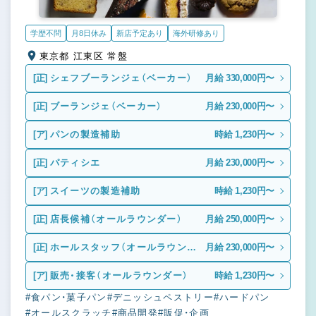
学歴不問
月8日休み
新店予定あり
海外研修あり
東京都 江東区 常盤
[正]
シェフブーランジェ（ベーカー）
月給 330,000円〜
[正]
ブーランジェ（ベーカー）
月給 230,000円〜
[ア]
パンの製造補助
時給 1,230円〜
[正]
パティシエ
月給 230,000円〜
[ア]
スイーツの製造補助
時給 1,230円〜
[正]
店長候補（オールラウンダー）
月給 250,000円〜
[正]
ホールスタッフ（オールラウンダ
月給 230,000円〜
ー）
[ア]
販売・接客（オールラウンダー）
時給 1,230円〜
#食パン・菓子パン
#デニッシュペストリー
#ハードパン
#オールスクラッチ
#商品開発
#販促・企画