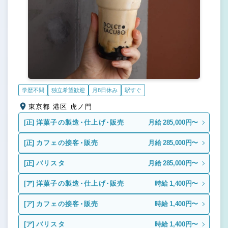
学歴不問
独立希望歓迎
月8日休み
駅すぐ
東京都 港区 虎ノ門
[正]
洋菓子の製造・仕上げ・販売
月給 285,000円〜
[正]
カフェの接客・販売
月給 285,000円〜
[正]
バリスタ
月給 285,000円〜
[ア]
洋菓子の製造・仕上げ・販売
時給 1,400円〜
[ア]
カフェの接客・販売
時給 1,400円〜
[ア]
バリスタ
時給 1,400円〜