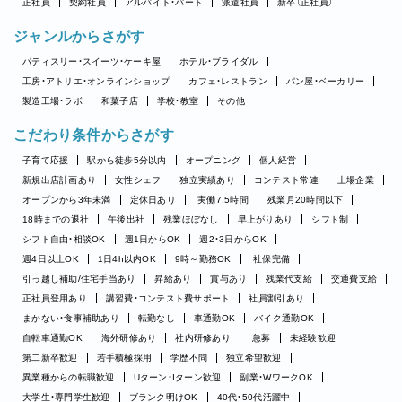
正社員
契約社員
アルバイト・パート
派遣社員
新卒（正社員）
ジャンルからさがす
パティスリー・スイーツ・ケーキ屋
ホテル・ブライダル
工房・アトリエ・オンラインショップ
カフェ・レストラン
パン屋・ベーカリー
製造工場・ラボ
和菓子店
学校・教室
その他
こだわり条件からさがす
子育て応援
駅から徒歩5分以内
オープニング
個人経営
新規出店計画あり
女性シェフ
独立実績あり
コンテスト常連
上場企業
オープンから3年未満
定休日あり
実働7.5時間
残業月20時間以下
18時までの退社
午後出社
残業ほぼなし
早上がりあり
シフト制
シフト自由・相談OK
週1日からOK
週2・3日からOK
週4日以上OK
1日4h以内OK
9時～勤務OK
社保完備
引っ越し補助/住宅手当あり
昇給あり
賞与あり
残業代支給
交通費支給
正社員登用あり
講習費・コンテスト費サポート
社員割引あり
まかない・食事補助あり
転勤なし
車通勤OK
バイク通勤OK
自転車通勤OK
海外研修あり
社内研修あり
急募
未経験歓迎
第二新卒歓迎
若手積極採用
学歴不問
独立希望歓迎
異業種からの転職歓迎
Uターン・Iターン歓迎
副業・WワークOK
大学生・専門学生歓迎
ブランク明けOK
40代・50代活躍中