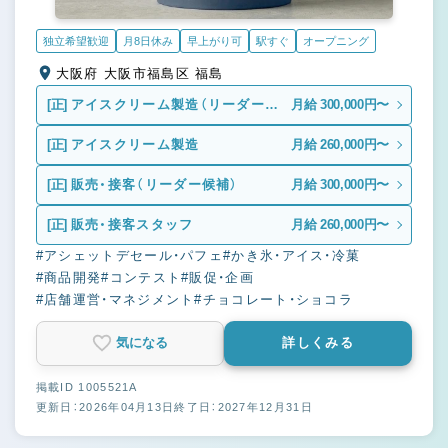
独立希望歓迎
月8日休み
早上がり可
駅すぐ
オープニング
大阪府 大阪市福島区 福島
[正]
アイスクリーム製造（リーダー候
月給 300,000円〜
補）
[正]
アイスクリーム製造
月給 260,000円〜
[正]
販売・接客（リーダー候補）
月給 300,000円〜
[正]
販売・接客スタッフ
月給 260,000円〜
#アシェットデセール・パフェ
#かき氷・アイス・冷菓
#商品開発
#コンテスト
#販促・企画
#店舗運営・マネジメント
#チョコレート・ショコラ
気になる
詳しくみる
掲載ID 1005521A
更新日：2026年04月13日
終了日：2027年12月31日