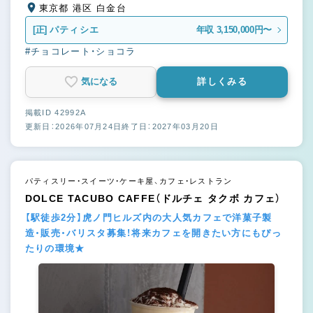
東京都 港区 白金台
[正]
パティシエ
年収 3,150,000円〜
#チョコレート・ショコラ
気になる
詳しくみる
掲載ID 42992A
更新日：2026年07月24日
終了日：2027年03月20日
パティスリー・スイーツ・ケーキ屋、カフェ・レストラン
DOLCE TACUBO CAFFE（ドルチェ タクボ カフェ）
【駅徒歩2分】虎ノ門ヒルズ内の大人気カフェで洋菓子製
造・販売・バリスタ募集！将来カフェを開きたい方にもぴっ
たりの環境★