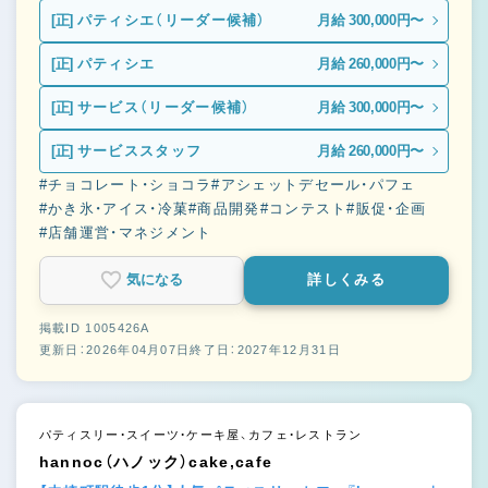
[正]
パティシエ（リーダー候補）
月給 300,000円〜
[正]
パティシエ
月給 260,000円〜
[正]
サービス（リーダー候補）
月給 300,000円〜
[正]
サービススタッフ
月給 260,000円〜
#チョコレート・ショコラ
#アシェットデセール・パフェ
#かき氷・アイス・冷菓
#商品開発
#コンテスト
#販促・企画
#店舗運営・マネジメント
気になる
詳しくみる
掲載ID 1005426A
更新日：2026年04月07日
終了日：2027年12月31日
パティスリー・スイーツ・ケーキ屋、カフェ・レストラン
hannoc（ハノック）cake,cafe