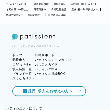
アルバイト入社OK
連休取得可能
月8回休み
年間休日105日以上
年間休日110日以上
日曜日休み
有給取得推奨
産休・育休取得実績あり
休日数選択OK
長期休暇あり
完全週休二日制
パティシエ、パン職人の選ぶ求人サイトNo.1
トップ
転職サポート
新着求人
パティシエントマガジン
こだわり検索
おしごとガイド
求人特集一覧
パティシエwiki
ブランド一覧
パティシエ世論BOX
気になるリスト
採用・求人をお考えの方へ
パティシエントについて