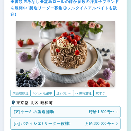
◆書類選考なし◆堂島ロールのほか多数の洋菓子ブランド
を展開中！製造リーダー募集◎フルタイムアルバイトも歓
迎！
未経験歓迎
40代～活躍中
週2・3日～
〜18時退社
駅すぐ
東京都 北区 昭和町
[ア]
ケーキの製造補助
時給 1,300円〜
[正]
パティシエ（リーダー候補）
月給 300,000円〜