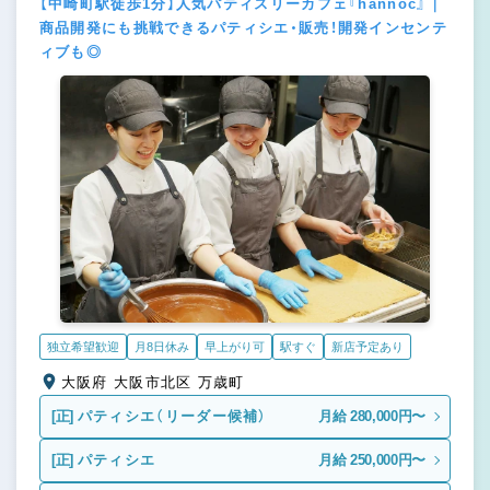
【中崎町駅徒歩1分】人気パティスリーカフェ『hannoc』｜
商品開発にも挑戦できるパティシエ・販売！開発インセンテ
ィブも◎
独立希望歓迎
月8日休み
早上がり可
駅すぐ
新店予定あり
大阪府 大阪市北区 万歳町
[正]
パティシエ（リーダー候補）
月給 280,000円〜
[正]
パティシエ
月給 250,000円〜