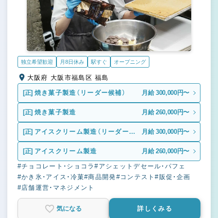
独立希望歓迎
月8日休み
駅すぐ
オープニング
大阪府 大阪市福島区 福島
[正]
焼き菓子製造（リーダー候補）
月給 300,000円〜
[正]
焼き菓子製造
月給 260,000円〜
[正]
アイスクリーム製造（リーダー候
月給 300,000円〜
補）
[正]
アイスクリーム製造
月給 260,000円〜
#チョコレート・ショコラ
#アシェットデセール・パフェ
#かき氷・アイス・冷菓
#商品開発
#コンテスト
#販促・企画
#店舗運営・マネジメント
気になる
詳しくみる