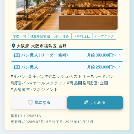
学歴不問
独立希望歓迎
月8日休み
〜18時退社
オープニング
大阪府 大阪市福島区 吉野
[正]
パン職人（リーダー候補）
月給 300,000円〜
[正]
パン職人
月給 250,000円〜
#食パン・菓子パン
#デニッシュペストリー
#ハードパン
#調理パン
#オールスクラッチ
#商品開発
#販促・企画
#店舗運営・マネジメント
気になる
詳しくみる
掲載ID 1005571A
更新日：2026年07月15日
終了日：2026年10月06日