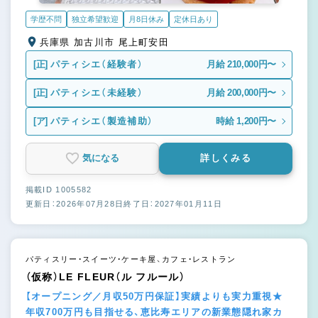
学歴不問
独立希望歓迎
月8日休み
定休日あり
兵庫県 加古川市 尾上町安田
[正]
パティシエ（経験者）
月給 210,000円〜
[正]
パティシエ（未経験）
月給 200,000円〜
[ア]
パティシエ（製造補助）
時給 1,200円〜
気になる
詳しくみる
掲載ID 1005582
更新日：2026年07月28日
終了日：2027年01月11日
パティスリー・スイーツ・ケーキ屋、カフェ・レストラン
（仮称）LE FLEUR（ル フルール）
【オープニング／月収50万円保証】実績よりも実力重視★
年収700万円も目指せる、恵比寿エリアの新業態隠れ家カ