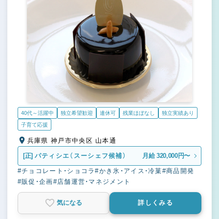
40代～活躍中
独立希望歓迎
連休可
残業ほぼなし
独立実績あり
子育て応援
兵庫県 神戸市中央区 山本通
[正]
パティシエ（スーシェフ候補）
月給 320,000円〜
#チョコレート・ショコラ
#かき氷・アイス・冷菓
#商品開発
#販促・企画
#店舗運営・マネジメント
気になる
詳しくみる