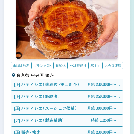
未経験歓迎
ブランクOK
日曜休
〜18時退社
駅すぐ
大会常連店
東京都 中央区 銀座
[正]
パティシエ（未経験・第二新卒）
月給 230,000円〜
[正]
パティシエ（経験者）
月給 250,000円〜
[正]
パティシエ（スーシェフ候補）
月給 300,000円〜
[ア]
パティシエ（製造補助）
時給 1,250円〜
[正]
販売・接客
月給 230,000円〜