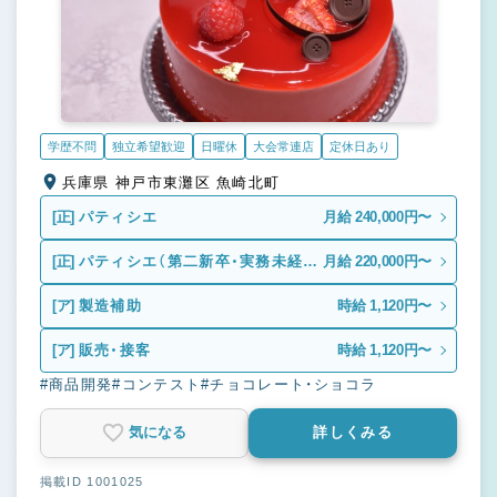
学歴不問
独立希望歓迎
日曜休
大会常連店
定休日あり
兵庫県 神戸市東灘区 魚崎北町
[正]
パティシエ
月給 240,000円〜
[正]
パティシエ（第二新卒・実務未経
月給 220,000円〜
験）
[ア]
製造補助
時給 1,120円〜
[ア]
販売・接客
時給 1,120円〜
#商品開発
#コンテスト
#チョコレート・ショコラ
気になる
詳しくみる
掲載ID 1001025