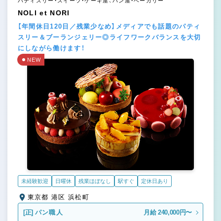
パティスリー・スイーツ・ケーキ屋、パン屋・ベーカリー
NOLI et NORI
【年間休日120日／残業少なめ】メディアでも話題のパティ
スリー＆ブーランジェリー◎ライフワークバランスを大切
にしながら働けます！
NEW
未経験歓迎
日曜休
残業ほぼなし
駅すぐ
定休日あり
東京都 港区 浜松町
[正]
パン職人
月給 240,000円〜