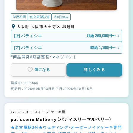
学歴不問
独立希望歓迎
月8日休み
大阪府 大阪市天王寺区 堀越町
[正]
パティシエ
月給 260,000円〜
[ア]
パティシエ
時給 1,180円〜
#商品開発
#店舗運営・マネジメント
気になる
詳しくみる
掲載ID 1003566
更新日：2026年08月03日
終了日：2026年10月15日
パティスリー・スイーツ・ケーキ屋
patisserie Mulberry（パティスリーマルベリー）
★名古屋駅3分★ウェディング・オーダーメイドケーキ専門