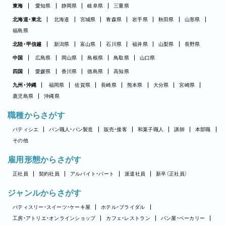
東海
愛知県
静岡県
岐阜県
三重県
北海道・東北
北海道
宮城県
青森県
岩手県
秋田県
山形県
福島県
北陸・甲信越
新潟県
富山県
石川県
福井県
山梨県
長野県
中国
広島県
岡山県
島根県
鳥取県
山口県
四国
愛媛県
香川県
徳島県
高知県
九州・沖縄
福岡県
佐賀県
長崎県
熊本県
大分県
宮崎県
鹿児島県
沖縄県
職種からさがす
パティシエ
パン職人・パン製造
販売・接客
和菓子職人
講師
本部職
その他
雇用形態からさがす
正社員
契約社員
アルバイト・パート
派遣社員
新卒（正社員）
ジャンルからさがす
パティスリー・スイーツ・ケーキ屋
ホテル・ブライダル
工房・アトリエ・オンラインショップ
カフェ・レストラン
パン屋・ベーカリー