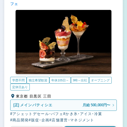
フェ
学歴不問
独立希望歓迎
年休105日～
9時～出社
オープニング
定休日あり
東京都 目黒区 三田
[正]
メインパティシエ
月給 500,000円〜
#アシェットデセール・パフェ
#かき氷・アイス・冷菓
#商品開発
#販促・企画
#店舗運営・マネジメント