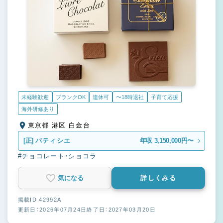
未経験歓迎
ブランクOK
連休可
〜18時退社
子育て応援
海外研修あり
東京都 港区 白金台
[正]
パティシエ
年収 3,150,000円〜
#チョコレート・ショコラ
気になる
詳しくみる
掲載ID 42992A
更新日：2026年07月24日
終了日：2027年03月20日