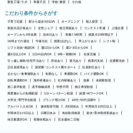
製造工場・ラボ
和菓子店
学校・教室
その他
こだわり条件からさがす
子育て応援
駅から徒歩5分以内
オープニング
個人経営
新規出店計画あり
女性シェフ
独立実績あり
コンテスト常連
上場企業
オープンから3年未満
定休日あり
実働7.5時間
残業月20時間以下
18時までの退社
午後出社
残業ほぼなし
早上がりあり
シフト制
シフト自由・相談OK
週1日からOK
週2・3日からOK
週4日以上OK
1日4h以内OK
9時～勤務OK
社保完備
引っ越し補助/住宅手当あり
昇給あり
賞与あり
残業代支給
交通費支給
正社員登用あり
講習費・コンテスト費サポート
社員割引あり
まかない・食事補助あり
転勤なし
車通勤OK
バイク通勤OK
自転車通勤OK
海外研修あり
社内研修あり
急募
未経験歓迎
第二新卒歓迎
若手積極採用
学歴不問
独立希望歓迎
異業種からの転職歓迎
Uターン・Iターン歓迎
副業・WワークOK
大学生・専門学生歓迎
ブランク明けOK
40代・50代活躍中
アルバイト入社OK
連休取得可能
月8回休み
年間休日105日以上
年間休日110日以上
日曜日休み
有給取得推奨
産休・育休取得実績あり
休日数選択OK
長期休暇あり
完全週休二日制