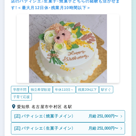
店のパティシエ♪生菓子・焼菓子どちらの経験も活かせま
す！＜最大月12日休・残業月10時間以下＞
学歴不問
独立希望歓迎
年休110日～
残業20h以下
駅すぐ
子育て応援
愛知県 名古屋市中村区 名駅
[正]
パティシエ（焼菓子メイン）
月給 251,000円〜
[正]
パティシエ（生菓子メイン）
月給 251,000円〜