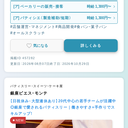
[ア]
ベーカリーの販売・接客
時給 1,300円〜
[ア]
パティシエ（製造補助/短期）
時給 1,300円〜
#店舗運営・マネジメント
#商品開発
#食パン・菓子パン
#オールスクラッチ
気になる
詳しくみる
掲載ID 457282
更新日：2026年08月07日
終了日：2026年10月29日
パティスリー・スイーツ・ケーキ屋
銀座ピエス・モンテ
【日祝休み・大型連休あり】20代中心の若手チームが活躍中
◎銀座で愛されるパティスリー｜働きやすさ×手作りでス
キルアップ！
NEW