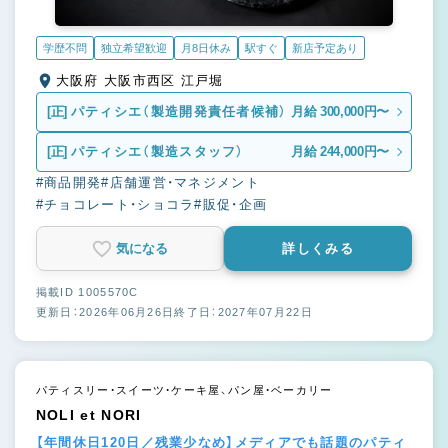
学歴不問
独立希望歓迎
月8日休み
駅すぐ
新店予定あり
大阪府 大阪市西区 江戸堀
[正]
パティシエ（製造開発責任者候補）
月給 300,000円〜
[正]
パティシエ（製造スタッフ）
月給 244,000円〜
#商品開発
#店舗運営・マネジメント
#チョコレート・ショコラ
#販促・企画
気になる
詳しくみる
掲載ID 1005570C
更新日：2026年06月26日
終了日：2027年07月22日
パティスリー・スイーツ・ケーキ屋、パン屋・ベーカリー
NOLI et NORI
【年間休日120日／残業少なめ】メディアでも話題のパティ