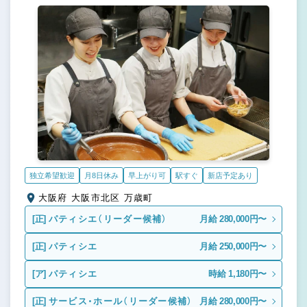
独立希望歓迎
月8日休み
早上がり可
駅すぐ
新店予定あり
大阪府 大阪市北区 万歳町
[正]
パティシエ（リーダー候補）
月給 280,000円〜
[正]
パティシエ
月給 250,000円〜
[ア]
パティシエ
時給 1,180円〜
[正]
サービス・ホール（リーダー候補）
月給 280,000円〜