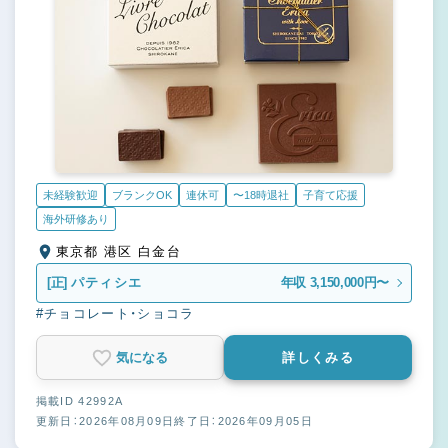
未経験歓迎
ブランクOK
連休可
〜18時退社
子育て応援
海外研修あり
東京都 港区 白金台
[正]
パティシエ
年収 3,150,000円〜
#チョコレート・ショコラ
気になる
詳しくみる
掲載ID 42992A
更新日：2026年08月09日
終了日：2026年09月05日