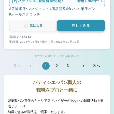
[ア]
パティシエ（製造補助/短期）
時給 1,300円〜
#店舗運営・マネジメント
#商品開発
#食パン・菓子パン
#オールスクラッチ
気になる
詳しくみる
掲載ID 457282
更新日：2026年08月07日
終了日：2026年10月29日
全2798店舗中 1 〜 10店舗 表示中
前へ
1
2
3
次へ
パティシエ・パン職人の
転職をプロと一緒に
製菓製パン専任のキャリアアドバイザーがあなたの転職活動を徹
底サポート!
納得できる転職先をご提案いたします。