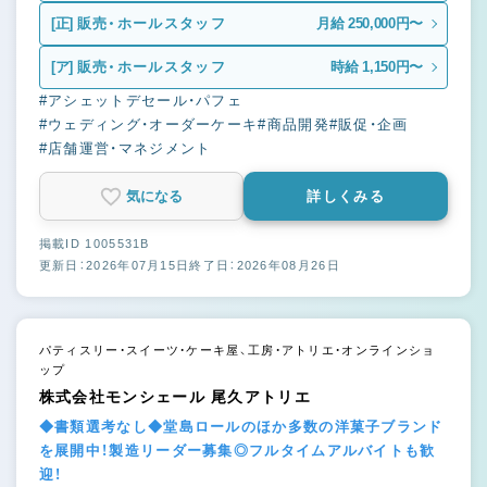
[正]
販売・ホールスタッフ
月給 250,000円〜
[ア]
販売・ホールスタッフ
時給 1,150円〜
#アシェットデセール・パフェ
#ウェディング・オーダーケーキ
#商品開発
#販促・企画
#店舗運営・マネジメント
気になる
詳しくみる
掲載ID 1005531B
更新日：2026年07月15日
終了日：2026年08月26日
パティスリー・スイーツ・ケーキ屋、工房・アトリエ・オンラインショ
ップ
株式会社モンシェール 尾久アトリエ
◆書類選考なし◆堂島ロールのほか多数の洋菓子ブランド
を展開中！製造リーダー募集◎フルタイムアルバイトも歓
迎！