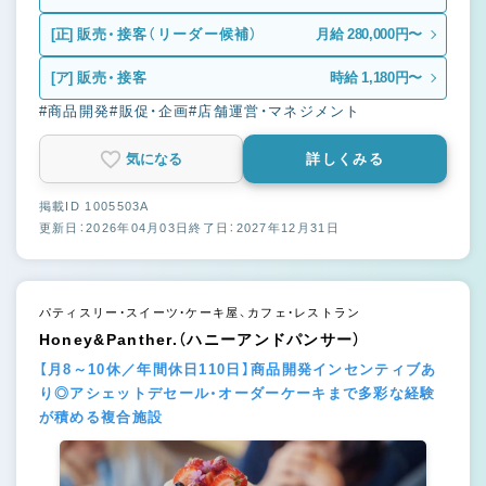
[正]
販売・接客（リーダー候補）
月給 280,000円〜
[ア]
販売・接客
時給 1,180円〜
#商品開発
#販促・企画
#店舗運営・マネジメント
気になる
詳しくみる
掲載ID 1005503A
更新日：2026年04月03日
終了日：2027年12月31日
パティスリー・スイーツ・ケーキ屋、カフェ・レストラン
Honey&Panther.（ハニーアンドパンサー）
【月8～10休／年間休日110日】商品開発インセンティブあ
り◎アシェットデセール・オーダーケーキまで多彩な経験
が積める複合施設