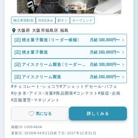
独立希望歓迎
月8日休み
駅すぐ
オープニング
大阪府 大阪市福島区 福島
[正]
焼き菓子製造（リーダー候補）
月給 300,000円〜
[正]
焼き菓子製造
月給 260,000円〜
[正]
アイスクリーム製造（リーダー候
月給 300,000円〜
補）
[正]
アイスクリーム製造
月給 260,000円〜
#チョコレート・ショコラ
#アシェットデセール・パフェ
#かき氷・アイス・冷菓
#商品開発
#コンテスト
#販促・企画
#店舗運営・マネジメント
気になる
詳しくみる
掲載ID 1005460A
更新日：2026年04月21日
終了日：2027年12月31日