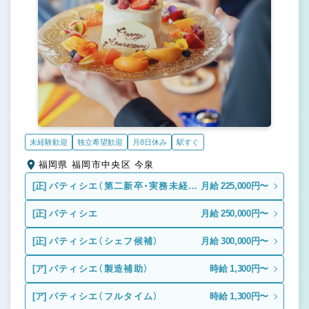
未経験歓迎
独立希望歓迎
月8日休み
駅すぐ
福岡県 福岡市中央区 今泉
[正]
パティシエ（第二新卒・実務未経
月給 225,000円〜
験）
[正]
パティシエ
月給 250,000円〜
[正]
パティシエ（シェフ候補）
月給 300,000円〜
[ア]
パティシエ（製造補助）
時給 1,300円〜
[ア]
パティシエ（フルタイム）
時給 1,300円〜