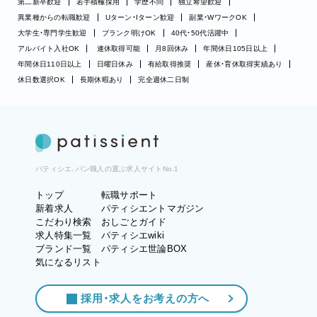
第二新卒歓迎
若手積極採用
学歴不問
独立希望歓迎
異業種からの転職歓迎
Uターン・Iターン歓迎
副業・WワークOK
大学生・専門学生歓迎
ブランク明けOK
40代・50代活躍中
アルバイト入社OK
連休取得可能
月8回休み
年間休日105日以上
年間休日110日以上
日曜日休み
有給取得推奨
産休・育休取得実績あり
休日数選択OK
長期休暇あり
完全週休二日制
パティシエ、パン職人の選ぶ求人サイトNo.1
トップ
転職サポート
新着求人
パティシエントマガジン
こだわり検索
おしごとガイド
求人特集一覧
パティシエwiki
ブランド一覧
パティシエ世論BOX
気になるリスト
採用・求人をお考えの方へ