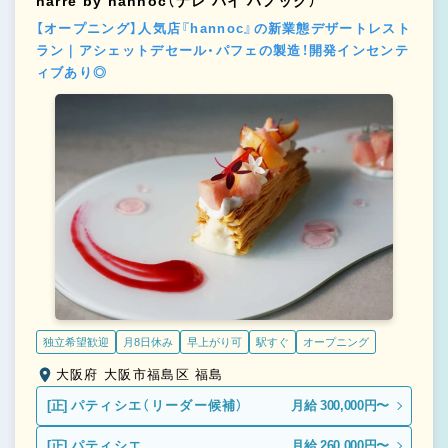
narré by hannoc（ナレ バイ ハノック）
【オープニング】人気店『hannoc』の新業態デザートレスト
ラン｜アシェットデセール・パフェの製造！開発インセンテ
ィブあり◎
独立希望歓迎
月8日休み
早上がり可
駅すぐ
オープニング
大阪府 大阪市福島区 福島
[正]
パティシエ（リーダー候補）
月給 300,000円〜
[正]
パティシエ
月給 260,000円〜