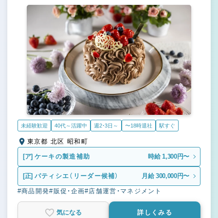
未経験歓迎
40代～活躍中
週2・3日～
〜18時退社
駅すぐ
東京都 北区 昭和町
[ア]
ケーキの製造補助
時給 1,300円〜
[正]
パティシエ（リーダー候補）
月給 300,000円〜
#商品開発
#販促・企画
#店舗運営・マネジメント
気になる
詳しくみる