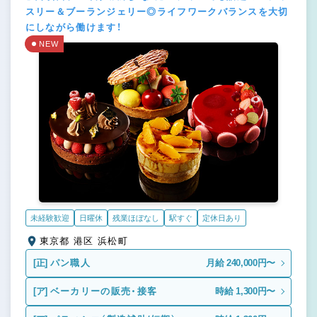
スリー＆ブーランジェリー◎ライフワークバランスを大切
にしながら働けます！
NEW
未経験歓迎
日曜休
残業ほぼなし
駅すぐ
定休日あり
東京都 港区 浜松町
[正]
パン職人
月給 240,000円〜
[ア]
ベーカリーの販売・接客
時給 1,300円〜