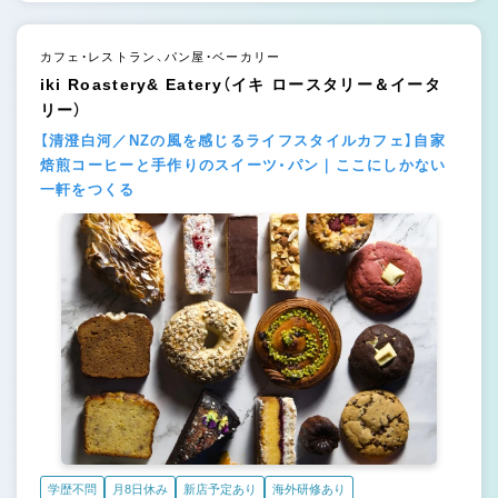
カフェ・レストラン、パン屋・ベーカリー
iki Roastery& Eatery（イキ ロースタリー＆イータ
リー）
【清澄白河／NZの風を感じるライフスタイルカフェ】自家
焙煎コーヒーと手作りのスイーツ・パン｜ここにしかない
一軒をつくる
学歴不問
月8日休み
新店予定あり
海外研修あり