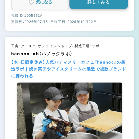
気になる
詳しくみる
掲載ID 1005581A
更新日：2026年07月31日
終了日：2026年10月22日
工房・アトリエ・オンラインショップ、製造工場・ラボ
hannoc lab（ハノックラボ）
【木・日固定休み】人気パティスリーカフェ『hannoc』の製
造ラボ｜焼き菓子やアイスクリームの製造で複数ブランド
に携われる