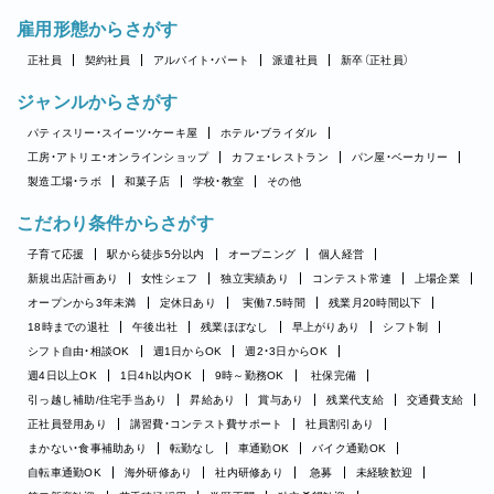
雇用形態からさがす
正社員
契約社員
アルバイト・パート
派遣社員
新卒（正社員）
ジャンルからさがす
パティスリー・スイーツ・ケーキ屋
ホテル・ブライダル
工房・アトリエ・オンラインショップ
カフェ・レストラン
パン屋・ベーカリー
製造工場・ラボ
和菓子店
学校・教室
その他
こだわり条件からさがす
子育て応援
駅から徒歩5分以内
オープニング
個人経営
新規出店計画あり
女性シェフ
独立実績あり
コンテスト常連
上場企業
オープンから3年未満
定休日あり
実働7.5時間
残業月20時間以下
18時までの退社
午後出社
残業ほぼなし
早上がりあり
シフト制
シフト自由・相談OK
週1日からOK
週2・3日からOK
週4日以上OK
1日4h以内OK
9時～勤務OK
社保完備
引っ越し補助/住宅手当あり
昇給あり
賞与あり
残業代支給
交通費支給
正社員登用あり
講習費・コンテスト費サポート
社員割引あり
まかない・食事補助あり
転勤なし
車通勤OK
バイク通勤OK
自転車通勤OK
海外研修あり
社内研修あり
急募
未経験歓迎