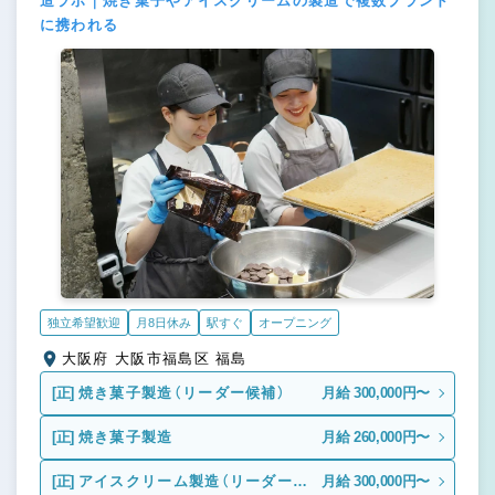
造ラボ｜焼き菓子やアイスクリームの製造で複数ブランド
に携われる
独立希望歓迎
月8日休み
駅すぐ
オープニング
大阪府 大阪市福島区 福島
[正]
焼き菓子製造（リーダー候補）
月給 300,000円〜
[正]
焼き菓子製造
月給 260,000円〜
[正]
アイスクリーム製造（リーダー候
月給 300,000円〜