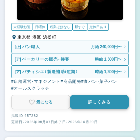
未経験歓迎
日曜休
残業ほぼなし
駅すぐ
定休日あり
東京都 港区 浜松町
[正]
パン職人
月給 240,000円〜
[ア]
ベーカリーの販売・接客
時給 1,300円〜
[ア]
パティシエ（製造補助/短期）
時給 1,300円〜
#店舗運営・マネジメント
#商品開発
#食パン・菓子パン
#オールスクラッチ
気になる
詳しくみる
掲載ID 457282
更新日：2026年08月07日
終了日：2026年10月29日