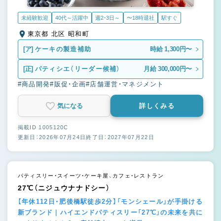
未経験歓迎
40代～活躍中
週2・3日～
〜18時退社
駅すぐ
東京都 北区 昭和町
[ア]
ケーキの製造補助
時給 1,300円〜
[正]
パティシエ（リーダー候補）
月給 300,000円〜
#商品開発
#販促・企画
#店舗運営・マネジメント
気になる
詳しくみる
掲載ID 1005120C
更新日：2026年07月24日
終了日：2027年07月22日
パティスリー・スイーツ・ケーキ屋、カフェ・レストラン
27℃（ニジュウナナドシー）
【年休112日・肥後橋駅徒歩2分】「モンシェール」が手掛ける
新ブランド｜ハイエンドパティスリー「27℃」の未来を共に