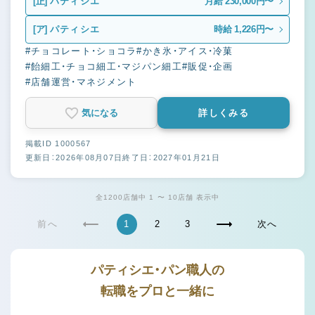
[正]
パティシエ
月給 230,000円〜
[ア]
パティシエ
時給 1,226円〜
#チョコレート・ショコラ
#かき氷・アイス・冷菓
#飴細工・チョコ細工・マジパン細工
#販促・企画
#店舗運営・マネジメント
気になる
詳しくみる
掲載ID 1000567
更新日：2026年08月07日
終了日：2027年01月21日
全1200店舗中 1 〜 10店舗 表示中
前へ
1
2
3
次へ
パティシエ・パン職人の
転職をプロと一緒に