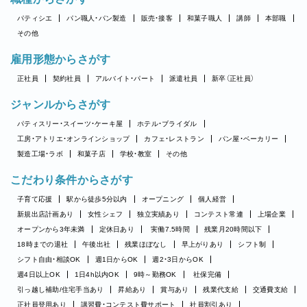
パティシエ
パン職人・パン製造
販売・接客
和菓子職人
講師
本部職
その他
雇用形態からさがす
正社員
契約社員
アルバイト・パート
派遣社員
新卒（正社員）
ジャンルからさがす
パティスリー・スイーツ・ケーキ屋
ホテル・ブライダル
工房・アトリエ・オンラインショップ
カフェ・レストラン
パン屋・ベーカリー
製造工場・ラボ
和菓子店
学校・教室
その他
こだわり条件からさがす
子育て応援
駅から徒歩5分以内
オープニング
個人経営
新規出店計画あり
女性シェフ
独立実績あり
コンテスト常連
上場企業
オープンから3年未満
定休日あり
実働7.5時間
残業月20時間以下
18時までの退社
午後出社
残業ほぼなし
早上がりあり
シフト制
シフト自由・相談OK
週1日からOK
週2・3日からOK
週4日以上OK
1日4h以内OK
9時～勤務OK
社保完備
引っ越し補助/住宅手当あり
昇給あり
賞与あり
残業代支給
交通費支給
正社員登用あり
講習費・コンテスト費サポート
社員割引あり