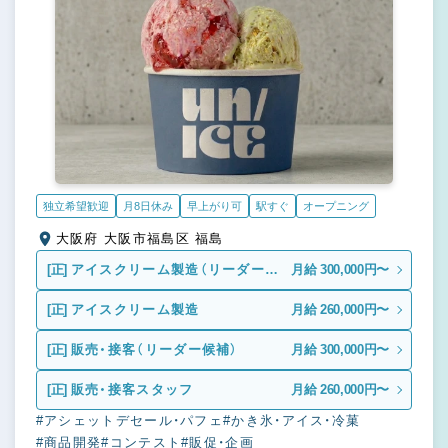
独立希望歓迎
月8日休み
早上がり可
駅すぐ
オープニング
大阪府 大阪市福島区 福島
[正]
アイスクリーム製造（リーダー候
月給 300,000円〜
補）
[正]
アイスクリーム製造
月給 260,000円〜
[正]
販売・接客（リーダー候補）
月給 300,000円〜
[正]
販売・接客スタッフ
月給 260,000円〜
#アシェットデセール・パフェ
#かき氷・アイス・冷菓
#商品開発
#コンテスト
#販促・企画