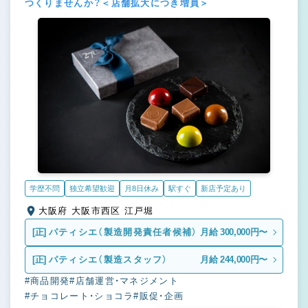
つくりませんか？＜店舗拡大につき増員＞
学歴不問
独立希望歓迎
月8日休み
駅すぐ
新店予定あり
大阪府 大阪市西区 江戸堀
[正]
パティシエ（製造開発責任者候補）
月給 300,000円〜
[正]
パティシエ（製造スタッフ）
月給 244,000円〜
#商品開発
#店舗運営・マネジメント
#チョコレート・ショコラ
#販促・企画