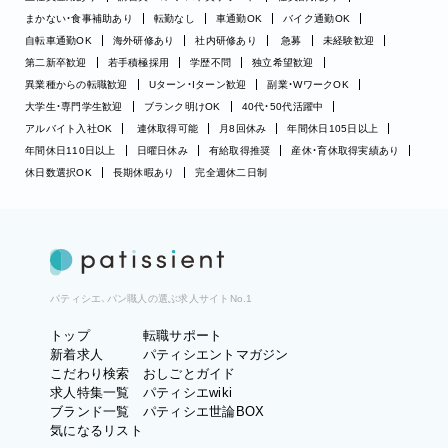
まかない・食事補助あり
転勤なし
車通勤OK
バイク通勤OK
自転車通勤OK
海外研修あり
社内研修あり
急募
未経験歓迎
第二新卒歓迎
若手積極採用
学歴不問
独立希望歓迎
異業種からの転職歓迎
Uターン・Iターン歓迎
副業・WワークOK
大学生・専門学生歓迎
ブランク明けOK
40代・50代活躍中
アルバイト入社OK
連休取得可能
月8回休み
年間休日105日以上
年間休日110日以上
日曜日休み
有給取得推奨
産休・育休取得実績あり
休日数選択OK
長期休暇あり
完全週休二日制
パティシエ、パン職人の選ぶ求人サイトNo.1
トップ
転職サポート
新着求人
パティシエントマガジン
こだわり検索
おしごとガイド
求人特集一覧
パティシエwiki
ブランド一覧
パティシエ世論BOX
気になるリスト