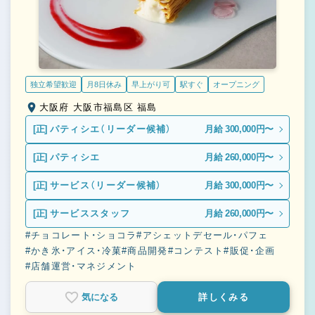
独立希望歓迎
月8日休み
早上がり可
駅すぐ
オープニング
大阪府 大阪市福島区 福島
[正]
パティシエ（リーダー候補）
月給 300,000円〜
[正]
パティシエ
月給 260,000円〜
[正]
サービス（リーダー候補）
月給 300,000円〜
[正]
サービススタッフ
月給 260,000円〜
#チョコレート・ショコラ
#アシェットデセール・パフェ
#かき氷・アイス・冷菓
#商品開発
#コンテスト
#販促・企画
#店舗運営・マネジメント
気になる
詳しくみる