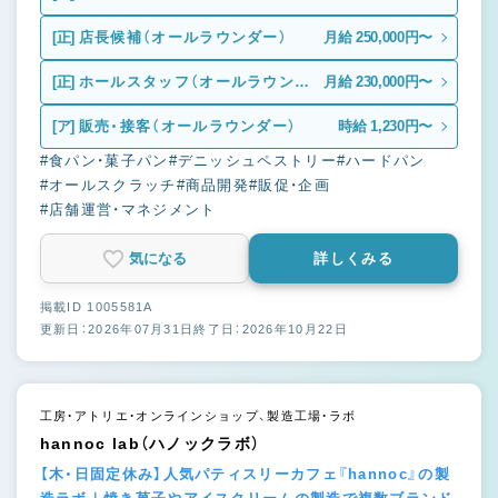
[正]
店長候補（オールラウンダー）
月給 250,000円〜
[正]
ホールスタッフ（オールラウンダ
月給 230,000円〜
ー）
[ア]
販売・接客（オールラウンダー）
時給 1,230円〜
#食パン・菓子パン
#デニッシュペストリー
#ハードパン
#オールスクラッチ
#商品開発
#販促・企画
#店舗運営・マネジメント
気になる
詳しくみる
掲載ID 1005581A
更新日：2026年07月31日
終了日：2026年10月22日
工房・アトリエ・オンラインショップ、製造工場・ラボ
hannoc lab（ハノックラボ）
【木・日固定休み】人気パティスリーカフェ『hannoc』の製