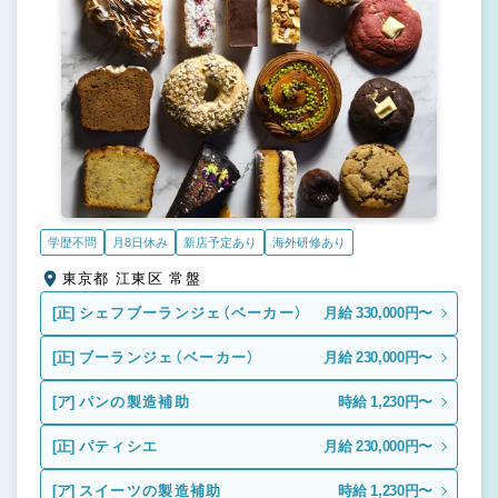
学歴不問
月8日休み
新店予定あり
海外研修あり
東京都 江東区 常盤
[正]
シェフブーランジェ（ベーカー）
月給 330,000円〜
[正]
ブーランジェ（ベーカー）
月給 230,000円〜
[ア]
パンの製造補助
時給 1,230円〜
[正]
パティシエ
月給 230,000円〜
[ア]
スイーツの製造補助
時給 1,230円〜