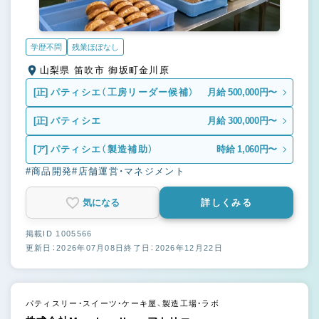
学歴不問
残業ほぼなし
山梨県 笛吹市 御坂町金川原
[正]
パティシエ（工房リーダー候補）
月給 500,000円〜
[正]
パティシエ
月給 300,000円〜
[ア]
パティシエ（製造補助）
時給 1,060円〜
#商品開発
#店舗運営・マネジメント
気になる
詳しくみる
掲載ID 1005566
更新日：2026年07月08日
終了日：2026年12月22日
パティスリー・スイーツ・ケーキ屋、製造工場・ラボ