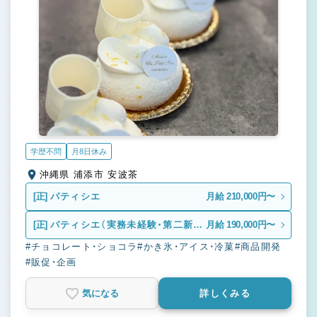
学歴不問
月8日休み
沖縄県 浦添市 安波茶
[正]
パティシエ
月給 210,000円〜
[正]
パティシエ（実務未経験・第二新
月給 190,000円〜
卒）
#チョコレート・ショコラ
#かき氷・アイス・冷菓
#商品開発
#販促・企画
気になる
詳しくみる