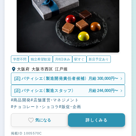
学歴不問
独立希望歓迎
月8日休み
駅すぐ
新店予定あり
大阪府 大阪市西区 江戸堀
[正]
パティシエ（製造開発責任者候補）
月給 300,000円〜
[正]
パティシエ（製造スタッフ）
月給 244,000円〜
#商品開発
#店舗運営・マネジメント
#チョコレート・ショコラ
#販促・企画
気になる
詳しくみる
掲載ID 1005570C