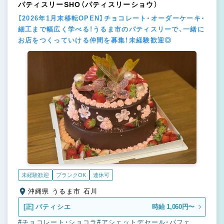
パティスリーSHO（パティスリーショウ）
【2026年1月末移転OPEN】チョコレート・オーダーケーキ・
細工まで幅広く学べる！うるま市のパティスリーで、一緒に
お店をつくっていける仲間を募集！未経験歓迎◎
未経験歓迎
ブランクOK
連休可
沖縄県 うるま市 石川
[正]
パティシエ
時給 1,060円〜
#チョコレート・ショコラ
#アシェットデセール・パフェ