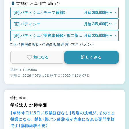
京都府 木津川市 城山台
[正]
パティシエ（チーフ候補）
月給 280,000円〜
[正]
パティシエ
月給 245,000円〜
[正]
パティシエ（実務未経験・第二新
月給 225,000円〜
卒）
#商品開発
#販促・企画
#店舗運営・マネジメント
気になる
詳しくみる
掲載ID 1005580
更新日：2026年07月16日
終了日：2026年10月07日
学校・教室
学校法人 北陸学園
【年間休日115日／残業ほぼなし】現場の技術が、そのまま
授業になる。製菓・製パン経験者が先生になれる専門学校
です【講師経験不要】