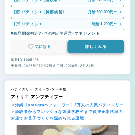
[正]
パティシエ（幹部候補）
月給 300,000円〜
[ア]
パティシエ
時給 1,200円〜
#商品開発
#販促・企画
#店舗運営・マネジメント
気になる
詳しくみる
掲載ID 1005498
更新日：2026年07月07日
終了日：2026年12月21日
パティスリー・スイーツ・ケーキ屋
アトリエ アンプティプー
＜沖縄・Instagramフォロワー1.2万人の人気パティスリー
＞経験者からフレッシュな製菓学校卒まで歓迎★本格派の
お店でお菓子づくりを深められる環境！