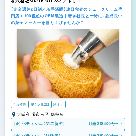
株式会社Marshmallow アトリエ
【完全週休2日制／若手活躍】連日完売のシュークリーム専
門店＋100種超のOEM製造｜若き社長と一緒に、急成長中
の菓子メーカーを盛り上げませんか？
学歴不問
完全週休2日
駅すぐ
大阪府 堺市南区 鴨谷台
[正]
パティシエ（第二新卒）
月給 248,500円〜
[正]
パティシエ（経験者）
月給 270,000円〜