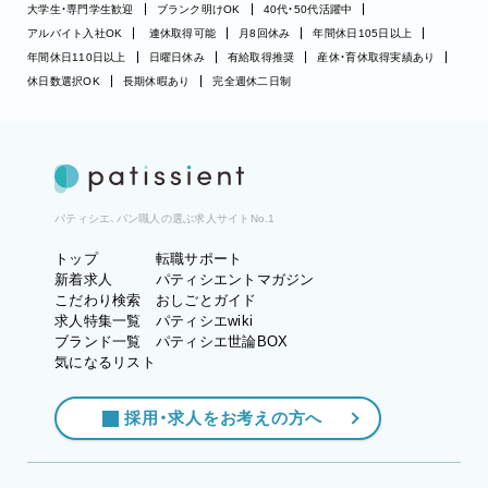
大学生・専門学生歓迎
ブランク明けOK
40代・50代活躍中
アルバイト入社OK
連休取得可能
月8回休み
年間休日105日以上
年間休日110日以上
日曜日休み
有給取得推奨
産休・育休取得実績あり
休日数選択OK
長期休暇あり
完全週休二日制
パティシエ、パン職人の選ぶ求人サイトNo.1
トップ
転職サポート
新着求人
パティシエントマガジン
こだわり検索
おしごとガイド
求人特集一覧
パティシエwiki
ブランド一覧
パティシエ世論BOX
気になるリスト
採用・求人をお考えの方へ