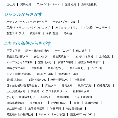
正社員
契約社員
アルバイト・パート
派遣社員
新卒（正社員）
ジャンルからさがす
パティスリー・スイーツ・ケーキ屋
ホテル・ブライダル
工房・アトリエ・オンラインショップ
カフェ・レストラン
パン屋・ベーカリー
製造工場・ラボ
和菓子店
学校・教室
その他
こだわり条件からさがす
子育て応援
駅から徒歩5分以内
オープニング
個人経営
新規出店計画あり
女性シェフ
独立実績あり
コンテスト常連
上場企業
オープンから3年未満
定休日あり
実働7.5時間
残業月20時間以下
18時までの退社
午後出社
残業ほぼなし
早上がりあり
シフト制
シフト自由・相談OK
週1日からOK
週2・3日からOK
週4日以上OK
1日4h以内OK
9時～勤務OK
社保完備
引っ越し補助/住宅手当あり
昇給あり
賞与あり
残業代支給
交通費支給
正社員登用あり
講習費・コンテスト費サポート
社員割引あり
まかない・食事補助あり
転勤なし
車通勤OK
バイク通勤OK
自転車通勤OK
海外研修あり
社内研修あり
急募
未経験歓迎
第二新卒歓迎
若手積極採用
学歴不問
独立希望歓迎
異業種からの転職歓迎
Uターン・Iターン歓迎
副業・WワークOK