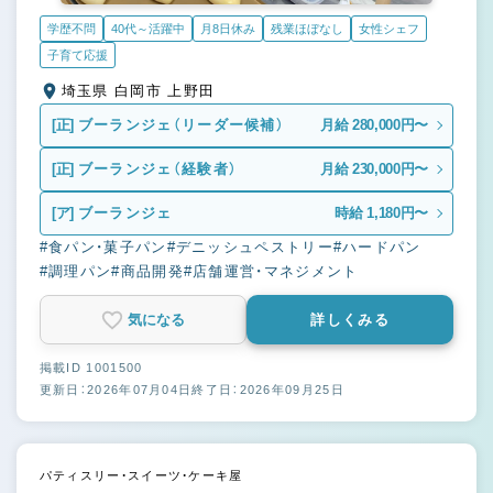
学歴不問
40代～活躍中
月8日休み
残業ほぼなし
女性シェフ
子育て応援
埼玉県 白岡市 上野田
[正]
ブーランジェ（リーダー候補）
月給 280,000円〜
[正]
ブーランジェ（経験者）
月給 230,000円〜
[ア]
ブーランジェ
時給 1,180円〜
#食パン・菓子パン
#デニッシュペストリー
#ハードパン
#調理パン
#商品開発
#店舗運営・マネジメント
気になる
詳しくみる
掲載ID 1001500
更新日：2026年07月04日
終了日：2026年09月25日
パティスリー・スイーツ・ケーキ屋