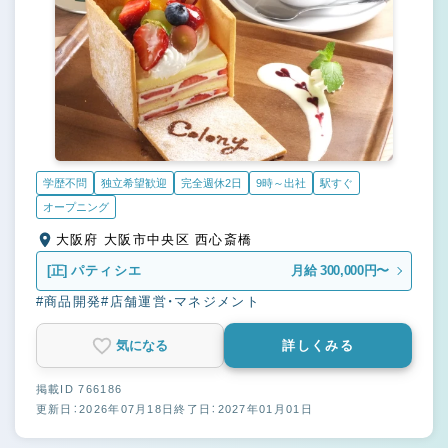
学歴不問
独立希望歓迎
完全週休2日
9時～出社
駅すぐ
オープニング
大阪府 大阪市中央区 西心斎橋
[正]
パティシエ
月給 300,000円〜
#商品開発
#店舗運営・マネジメント
気になる
詳しくみる
掲載ID 766186
更新日：2026年07月18日
終了日：2027年01月01日