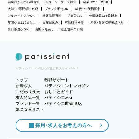
異業種からの転職歓迎
Uターン・Iターン歓迎
副業・WワークOK
大学生・専門学生歓迎
ブランク明けOK
40代・50代活躍中
アルバイト入社OK
連休取得可能
月8回休み
年間休日105日以上
年間休日110日以上
日曜日休み
有給取得推奨
産休・育休取得実績あり
休日数選択OK
長期休暇あり
完全週休二日制
パティシエ、パン職人の選ぶ求人サイトNo.1
トップ
転職サポート
新着求人
パティシエントマガジン
こだわり検索
おしごとガイド
求人特集一覧
パティシエwiki
ブランド一覧
パティシエ世論BOX
気になるリスト
採用・求人をお考えの方へ