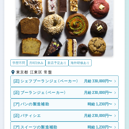
学歴不問
月8日休み
新店予定あり
海外研修あり
東京都 江東区 常盤
[正]
シェフブーランジェ（ベーカー）
月給 330,000円〜
[正]
ブーランジェ（ベーカー）
月給 230,000円〜
[ア]
パンの製造補助
時給 1,230円〜
[正]
パティシエ
月給 230,000円〜
[ア]
スイーツの製造補助
時給 1,230円〜