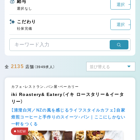
給与
選択
選択なし
こだわり
選択
社保完備
2135
全
店舗
（3949求人）
カフェ・レストラン、パン屋・ベーカリー
iki Roastery& Eatery（イキ ロースタリー＆イータ
リー）
【清澄白河／NZの風を感じるライフスタイルカフェ】自家
焙煎コーヒーと手作りのスイーツ・パン｜ここにしかない
一軒をつくる
NEW