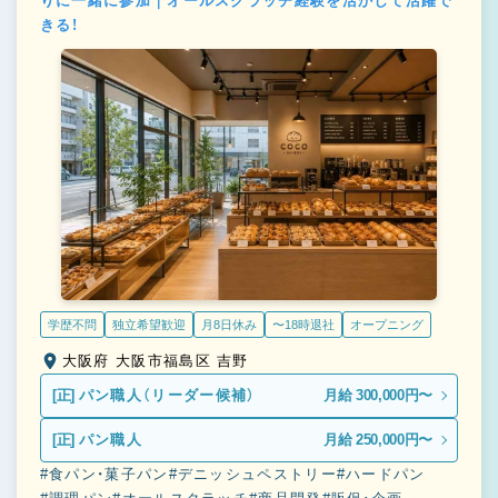
りに一緒に参加｜オールスクラッチ経験を活かして活躍で
きる！
学歴不問
独立希望歓迎
月8日休み
〜18時退社
オープニング
大阪府 大阪市福島区 吉野
[正]
パン職人（リーダー候補）
月給 300,000円〜
[正]
パン職人
月給 250,000円〜
#食パン・菓子パン
#デニッシュペストリー
#ハードパン