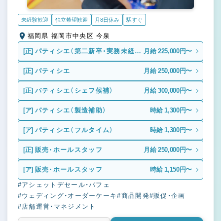
未経験歓迎
独立希望歓迎
月8日休み
駅すぐ
福岡県 福岡市中央区 今泉
[正]
パティシエ（第二新卒・実務未経
月給 225,000円〜
験）
[正]
パティシエ
月給 250,000円〜
[正]
パティシエ（シェフ候補）
月給 300,000円〜
[ア]
パティシエ（製造補助）
時給 1,300円〜
[ア]
パティシエ（フルタイム）
時給 1,300円〜
[正]
販売・ホールスタッフ
月給 250,000円〜
[ア]
販売・ホールスタッフ
時給 1,150円〜
#アシェットデセール・パフェ
#ウェディング・オーダーケーキ
#商品開発
#販促・企画
#店舗運営・マネジメント