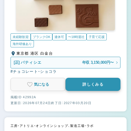
未経験歓迎
ブランクOK
連休可
〜18時退社
子育て応援
海外研修あり
東京都 港区 白金台
[正]
パティシエ
年収 3,150,000円〜
#チョコレート・ショコラ
気になる
詳しくみる
掲載ID 42992A
更新日：2026年07月24日
終了日：2027年03月20日
工房・アトリエ・オンラインショップ、製造工場・ラボ