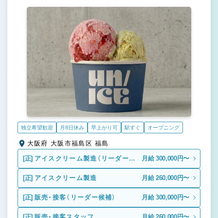
独立希望歓迎
月8日休み
早上がり可
駅すぐ
オープニング
大阪府 大阪市福島区 福島
[正]
アイスクリーム製造（リーダー候
月給 300,000円〜
補）
[正]
アイスクリーム製造
月給 260,000円〜
[正]
販売・接客（リーダー候補）
月給 300,000円〜
[正]
販売・接客スタッフ
月給 260,000円〜