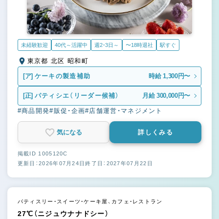
未経験歓迎
40代～活躍中
週2・3日～
〜18時退社
駅すぐ
東京都 北区 昭和町
[ア]
ケーキの製造補助
時給 1,300円〜
[正]
パティシエ（リーダー候補）
月給 300,000円〜
#商品開発
#販促・企画
#店舗運営・マネジメント
気になる
詳しくみる
掲載ID 1005120C
更新日：2026年07月24日
終了日：2027年07月22日
パティスリー・スイーツ・ケーキ屋、カフェ・レストラン
27℃（ニジュウナナドシー）