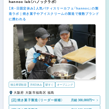
hannoc lab（ハノックラボ）
【木・日固定休み】人気パティスリーカフェ『hannoc』の製
造ラボ｜焼き菓子やアイスクリームの製造で複数ブランド
に携われる
独立希望歓迎
月8日休み
駅すぐ
オープニング
大阪府 大阪市福島区 福島
[正]
焼き菓子製造（リーダー候補）
月給 300,000円〜