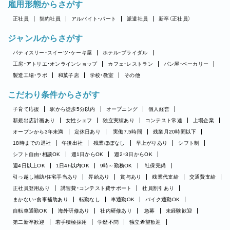
雇用形態からさがす
正社員
契約社員
アルバイト・パート
派遣社員
新卒（正社員）
ジャンルからさがす
パティスリー・スイーツ・ケーキ屋
ホテル・ブライダル
工房・アトリエ・オンラインショップ
カフェ・レストラン
パン屋・ベーカリー
製造工場・ラボ
和菓子店
学校・教室
その他
こだわり条件からさがす
子育て応援
駅から徒歩5分以内
オープニング
個人経営
新規出店計画あり
女性シェフ
独立実績あり
コンテスト常連
上場企業
オープンから3年未満
定休日あり
実働7.5時間
残業月20時間以下
18時までの退社
午後出社
残業ほぼなし
早上がりあり
シフト制
シフト自由・相談OK
週1日からOK
週2・3日からOK
週4日以上OK
1日4h以内OK
9時～勤務OK
社保完備
引っ越し補助/住宅手当あり
昇給あり
賞与あり
残業代支給
交通費支給
正社員登用あり
講習費・コンテスト費サポート
社員割引あり
まかない・食事補助あり
転勤なし
車通勤OK
バイク通勤OK
自転車通勤OK
海外研修あり
社内研修あり
急募
未経験歓迎
第二新卒歓迎
若手積極採用
学歴不問
独立希望歓迎