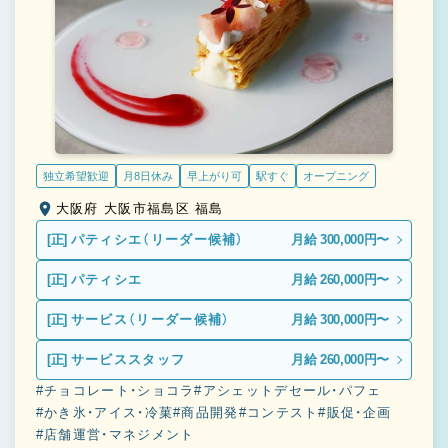
独立希望歓迎
月8日休み
早上がり可
駅すぐ
オープニング
大阪府 大阪市福島区 福島
[正]
パティシエ（リーダー候補）
月給 300,000円〜
[正]
パティシエ
月給 260,000円〜
[正]
サービス（リーダー候補）
月給 300,000円〜
[正]
サービススタッフ
月給 260,000円〜
#チョコレート・ショコラ
#アシェットデセール・パフェ
#かき氷・アイス・冷菓
#商品開発
#コンテスト
#販促・企画
#店舗運営・マネジメント