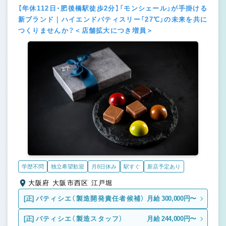
【年休112日・肥後橋駅徒歩2分】「モンシェール」が手掛ける
新ブランド｜ハイエンドパティスリー「27℃」の未来を共に
つくりませんか？＜店舗拡大につき増員＞
学歴不問
独立希望歓迎
月8日休み
駅すぐ
新店予定あり
大阪府 大阪市西区 江戸堀
[正]
パティシエ（製造開発責任者候補）
月給 300,000円〜
[正]
パティシエ（製造スタッフ）
月給 244,000円〜