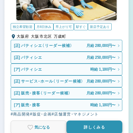
独立希望歓迎
月8日休み
早上がり可
駅すぐ
新店予定あり
大阪府 大阪市北区 万歳町
[正]
パティシエ（リーダー候補）
月給 280,000円〜
[正]
パティシエ
月給 250,000円〜
[ア]
パティシエ
時給 1,180円〜
[正]
サービス・ホール（リーダー候補）
月給 280,000円〜
[正]
販売・接客（リーダー候補）
月給 280,000円〜
[ア]
販売・接客
時給 1,180円〜
#商品開発
#販促・企画
#店舗運営・マネジメント
気になる
詳しくみる