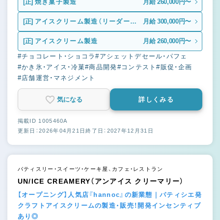
[正]
焼き菓子製造
月給 260,000円〜
[正]
アイスクリーム製造（リーダー候
月給 300,000円〜
補）
[正]
アイスクリーム製造
月給 260,000円〜
#チョコレート・ショコラ
#アシェットデセール・パフェ
#かき氷・アイス・冷菓
#商品開発
#コンテスト
#販促・企画
#店舗運営・マネジメント
気になる
詳しくみる
掲載ID 1005460A
更新日：2026年04月21日
終了日：2027年12月31日
パティスリー・スイーツ・ケーキ屋、カフェ・レストラン
UN/ICE CREAMERY（アンアイス クリーマリー）
【オープニング】人気店『hannoc』の新業態｜パティシエ発
クラフトアイスクリームの製造・販売！開発インセンティブ
あり◎