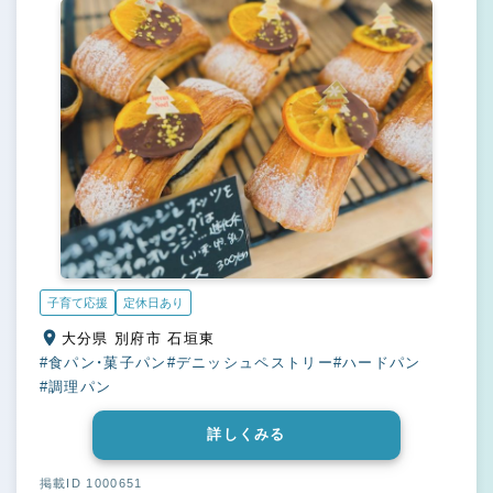
子育て応援
定休日あり
大分県 別府市 石垣東
#食パン・菓子パン
#デニッシュペストリー
#ハードパン
#調理パン
詳しくみる
掲載ID 1000651