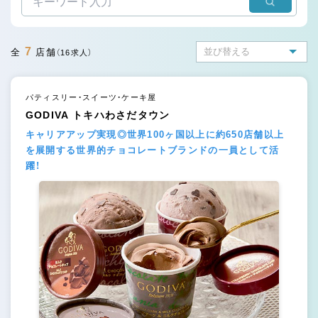
7
全
店舗
（16求人）
パティスリー・スイーツ・ケーキ屋
GODIVA トキハわさだタウン
キャリアアップ実現◎世界100ヶ国以上に約650店舗以上
を展開する世界的チョコレートブランドの一員として活
躍！