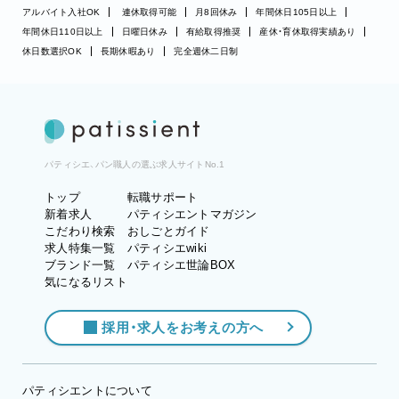
アルバイト入社OK
連休取得可能
月8回休み
年間休日105日以上
年間休日110日以上
日曜日休み
有給取得推奨
産休・育休取得実績あり
休日数選択OK
長期休暇あり
完全週休二日制
パティシエ、パン職人の選ぶ求人サイトNo.1
トップ
転職サポート
新着求人
パティシエントマガジン
こだわり検索
おしごとガイド
求人特集一覧
パティシエwiki
ブランド一覧
パティシエ世論BOX
気になるリスト
採用・求人をお考えの方へ
パティシエントについて