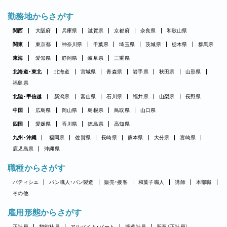
勤務地からさがす
関西
大阪府
兵庫県
滋賀県
京都府
奈良県
和歌山県
関東
東京都
神奈川県
千葉県
埼玉県
茨城県
栃木県
群馬県
東海
愛知県
静岡県
岐阜県
三重県
北海道・東北
北海道
宮城県
青森県
岩手県
秋田県
山形県
福島県
北陸・甲信越
新潟県
富山県
石川県
福井県
山梨県
長野県
中国
広島県
岡山県
島根県
鳥取県
山口県
四国
愛媛県
香川県
徳島県
高知県
九州・沖縄
福岡県
佐賀県
長崎県
熊本県
大分県
宮崎県
鹿児島県
沖縄県
職種からさがす
パティシエ
パン職人・パン製造
販売・接客
和菓子職人
講師
本部職
その他
雇用形態からさがす
正社員
契約社員
アルバイト・パート
派遣社員
新卒（正社員）