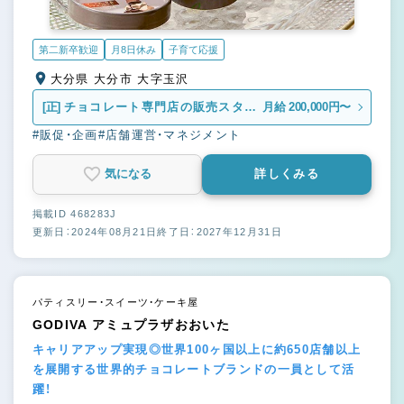
第二新卒歓迎
月8日休み
子育て応援
大分県 大分市 大字玉沢
[正]
チョコレート専門店の販売スタッ
月給 200,000円〜
フ
#販促・企画
#店舗運営・マネジメント
気になる
詳しくみる
掲載ID 468283J
更新日：2024年08月21日
終了日：2027年12月31日
パティスリー・スイーツ・ケーキ屋
GODIVA アミュプラザおおいた
キャリアアップ実現◎世界100ヶ国以上に約650店舗以上
を展開する世界的チョコレートブランドの一員として活
躍！