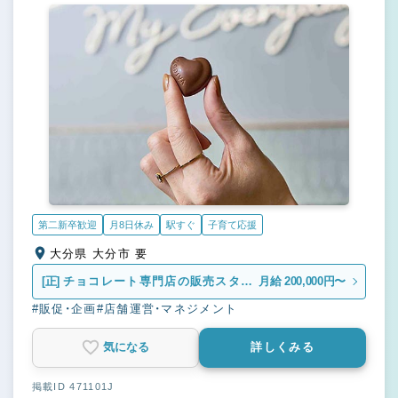
第二新卒歓迎
月8日休み
駅すぐ
子育て応援
大分県 大分市 要
[正]
チョコレート専門店の販売スタッ
月給 200,000円〜
フ
#販促・企画
#店舗運営・マネジメント
気になる
詳しくみる
掲載ID 471101J