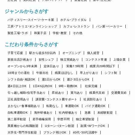
ジャンルからさがす
パティスリー・スイーツ・ケーキ屋
ホテル・ブライダル
工房・アトリエ・オンラインショップ
カフェ・レストラン
パン屋・ベーカリー
製造工場・ラボ
和菓子店
学校・教室
その他
こだわり条件からさがす
子育て応援
駅から徒歩5分以内
オープニング
個人経営
新規出店計画あり
女性シェフ
独立実績あり
コンテスト常連
上場企業
オープンから3年未満
定休日あり
実働7.5時間
残業月20時間以下
18時までの退社
午後出社
残業ほぼなし
早上がりあり
シフト制
シフト自由・相談OK
週1日からOK
週2・3日からOK
週4日以上OK
1日4h以内OK
9時～勤務OK
社保完備
引っ越し補助/住宅手当あり
昇給あり
賞与あり
残業代支給
交通費支給
正社員登用あり
講習費・コンテスト費サポート
社員割引あり
まかない・食事補助あり
転勤なし
車通勤OK
バイク通勤OK
自転車通勤OK
海外研修あり
社内研修あり
急募
未経験歓迎
第二新卒歓迎
若手積極採用
学歴不問
独立希望歓迎
異業種からの転職歓迎
Uターン・Iターン歓迎
副業・WワークOK
大学生・専門学生歓迎
ブランク明けOK
40代・50代活躍中