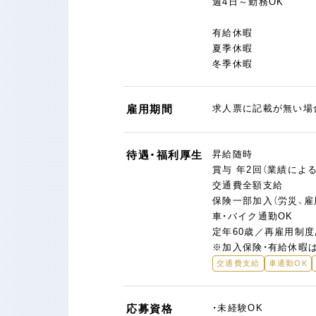
週4日～勤務OK
有給休暇
夏季休暇
冬季休暇
雇用期間
求人票に記載が無い場
待遇・福利厚生
昇給随時
賞与 年2回（業績による
交通費全額支給
保険一部加入（労災、雇
車・バイク通勤OK
定年60歳／再雇用制度
※加入保険・有給休暇は
交通費支給
車通勤OK
応募資格
・未経験OK