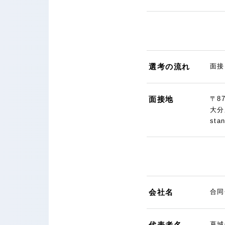
選考の流れ
面接
面接地
〒87
大分
sta
会社名
合同
代表者名
葛城