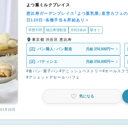
よつ葉ミルクプレイス
恵比寿ガーデンプレイス「よつ葉乳業」直営カフェ
日120日・各種手当＆昇給あり＞
学歴不問
独立希望歓迎
月8日休み
駅すぐ
東京都 渋谷区 恵比寿
[正]
パン職人・パン製造
月給 250,000円〜
[正]
パティシエ
月給 250,000円〜
#食パン・菓子パン
#デニッシュペストリー
#オールスク
#アシェットデセール・パフェ
気になる
01月20日