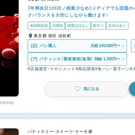
【年間休日120日／残業少なめ】メディアでも話題
クバランスを大切にしながら働けます！
未経験歓迎
日曜休
残業ほぼなし
駅すぐ
定休日あり
東京都 港区 浜松町
[正]
パン職人
月給 240,000円〜
[ア]
パティシエ（製造補助/短期）
時給 1,300円〜
#店舗運営・マネジメント
#商品開発
#食パン・菓子パン
#
気になる
10月29日
パティスリー・スイーツ・ケーキ屋