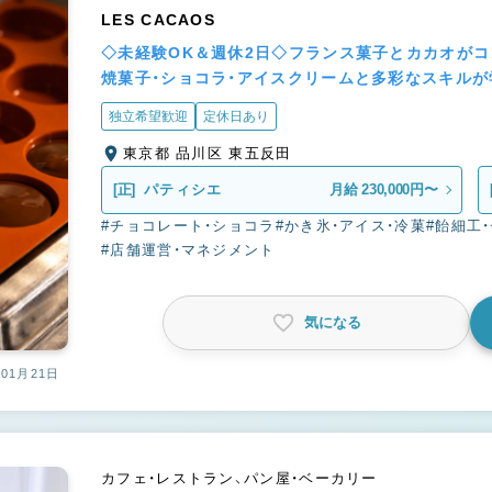
LES CACAOS
◇未経験OK＆週休2日◇フランス菓子とカカオがコ
焼菓子・ショコラ・アイスクリームと多彩なスキルが
独立希望歓迎
定休日あり
東京都 品川区 東五反田
[正]
パティシエ
月給 230,000円〜
#チョコレート・ショコラ
#かき氷・アイス・冷菓
#飴細工
#店舗運営・マネジメント
気になる
01月21日
カフェ・レストラン、パン屋・ベーカリー