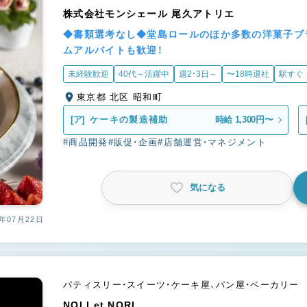
株式会社モンシェール 尾久アトリエ
◆書類選考なし◆堂島ロールのほか多数の洋菓子ブ
ムアルバイトも歓迎！
未経験歓迎
40代～活躍中
週2・3日～
〜18時退社
駅すぐ
東京都 北区 昭和町
[ア]
ケーキの製造補助
時給 1,300円〜
#商品開発
#販促・企画
#店舗運営・マネジメント
気になる
年07月22日
パティスリー・スイーツ・ケーキ屋、パン屋・ベーカリー
NOLI et NORI