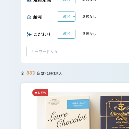
選択
給与
選択なし
選択
こだわり
選択なし
883
全
店舗
（1663求人）
NEW