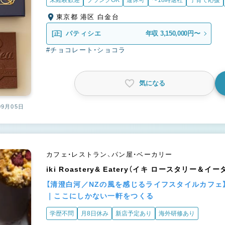
未経験歓迎
ブランクOK
連休可
〜18時退社
子育て応援
東京都 港区 白金台
[正]
パティシエ
年収 3,150,000円〜
#チョコレート・ショコラ
気になる
09月05日
カフェ・レストラン、パン屋・ベーカリー
iki Roastery& Eatery（イキ ロースタリー＆イ
【清澄白河／NZの風を感じるライフスタイルカフェ
｜ここにしかない一軒をつくる
学歴不問
月8日休み
新店予定あり
海外研修あり