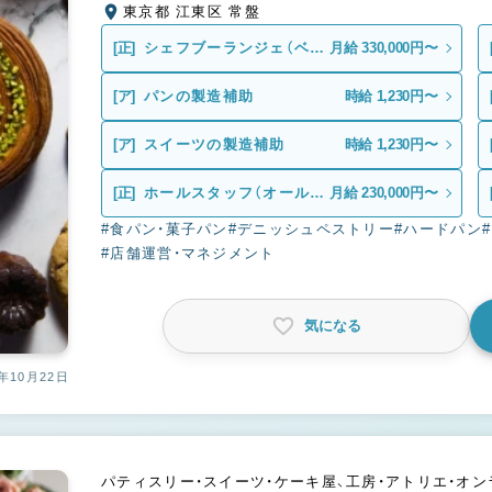
東京都 江東区 常盤
[正]
シェフブーランジェ（ベー
月給 330,000円〜
カー）
[ア]
パンの製造補助
時給 1,230円〜
[ア]
スイーツの製造補助
時給 1,230円〜
[正]
ホールスタッフ（オールラ
月給 230,000円〜
ウンダー）
#食パン・菓子パン
#デニッシュペストリー
#ハードパン
#店舗運営・マネジメント
気になる
年10月22日
パティスリー・スイーツ・ケーキ屋、工房・アトリエ・オ