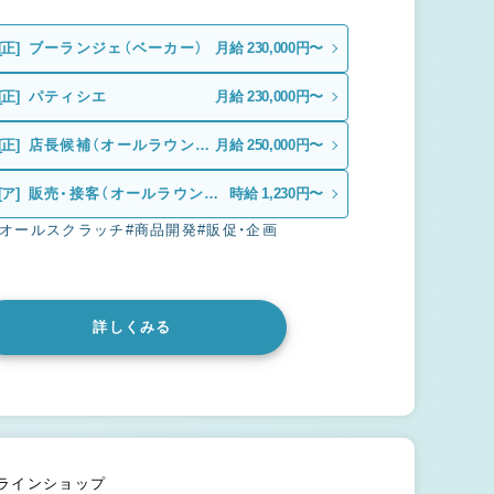
[正]
ブーランジェ（ベーカー）
月給 230,000円〜
[正]
パティシエ
月給 230,000円〜
[正]
店長候補（オールラウンダ
月給 250,000円〜
ー）
[ア]
販売・接客（オールラウンダ
時給 1,230円〜
ー）
#オールスクラッチ
#商品開発
#販促・企画
詳しくみる
ンラインショップ