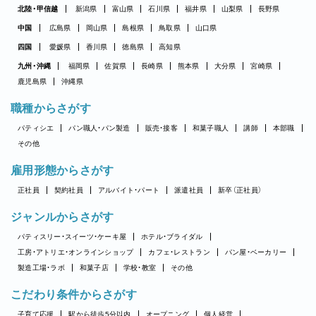
北陸・甲信越
新潟県
富山県
石川県
福井県
山梨県
長野県
中国
広島県
岡山県
島根県
鳥取県
山口県
四国
愛媛県
香川県
徳島県
高知県
九州・沖縄
福岡県
佐賀県
長崎県
熊本県
大分県
宮崎県
鹿児島県
沖縄県
職種からさがす
パティシエ
パン職人・パン製造
販売・接客
和菓子職人
講師
本部職
その他
雇用形態からさがす
正社員
契約社員
アルバイト・パート
派遣社員
新卒（正社員）
ジャンルからさがす
パティスリー・スイーツ・ケーキ屋
ホテル・ブライダル
工房・アトリエ・オンラインショップ
カフェ・レストラン
パン屋・ベーカリー
製造工場・ラボ
和菓子店
学校・教室
その他
こだわり条件からさがす
子育て応援
駅から徒歩5分以内
オープニング
個人経営