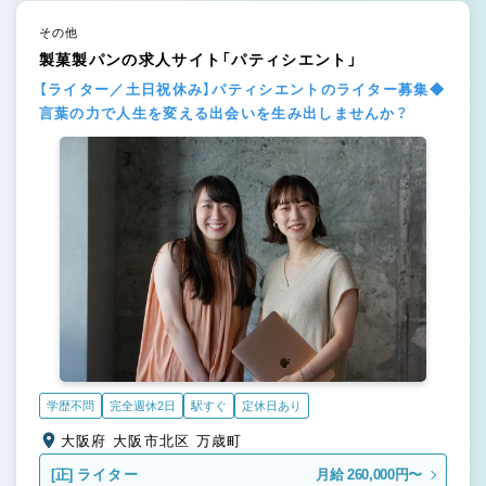
その他
製菓製パンの求人サイト「パティシエント」
【ライター／土日祝休み】パティシエントのライター募集◆
言葉の力で人生を変える出会いを生み出しませんか？
学歴不問
完全週休2日
駅すぐ
定休日あり
大阪府 大阪市北区 万歳町
[正]
ライター
月給 260,000円〜