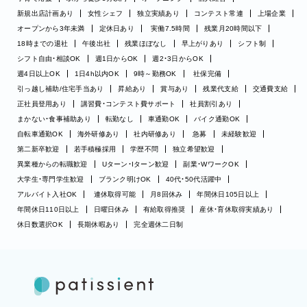
新規出店計画あり
女性シェフ
独立実績あり
コンテスト常連
上場企業
オープンから3年未満
定休日あり
実働7.5時間
残業月20時間以下
18時までの退社
午後出社
残業ほぼなし
早上がりあり
シフト制
シフト自由・相談OK
週1日からOK
週2・3日からOK
週4日以上OK
1日4h以内OK
9時～勤務OK
社保完備
引っ越し補助/住宅手当あり
昇給あり
賞与あり
残業代支給
交通費支給
正社員登用あり
講習費・コンテスト費サポート
社員割引あり
まかない・食事補助あり
転勤なし
車通勤OK
バイク通勤OK
自転車通勤OK
海外研修あり
社内研修あり
急募
未経験歓迎
第二新卒歓迎
若手積極採用
学歴不問
独立希望歓迎
異業種からの転職歓迎
Uターン・Iターン歓迎
副業・WワークOK
大学生・専門学生歓迎
ブランク明けOK
40代・50代活躍中
アルバイト入社OK
連休取得可能
月8回休み
年間休日105日以上
年間休日110日以上
日曜日休み
有給取得推奨
産休・育休取得実績あり
休日数選択OK
長期休暇あり
完全週休二日制