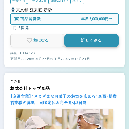
学歴不問
完全週休2日
残業20h以下
駅すぐ
東京都 江東区 新砂
[契]
商品開発職
年収 3,000,000円〜
#商品開発
気になる
詳しくみる
掲載ID 114323J
更新日：2025年01月28日
終了日：2027年12月31日
その他
株式会社トップ食品
【企画営業】“さまざまなお菓子の魅力を広める“企画・提案
営業職の募集｜日曜定休＆完全週休2⽇制