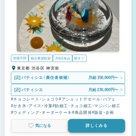
学歴不問
独立希望歓迎
月8日休み
駅すぐ
東京都 渋谷区 神宮前
[正]
パティシエ（責任者候補）
月給 350,000円〜
[正]
パティシエ
月給 230,000円〜
#チョコレート・ショコラ
#アシェットデセール・パフェ
#かき氷・アイス・冷菓
#飴細工・チョコ細工・マジパン細工
#ウェディング・オーダーケーキ
#商品開発
#販促・企画
気になる
詳しくみる