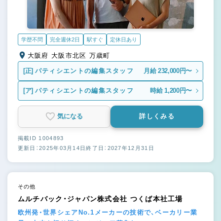
学歴不問
完全週休2日
駅すぐ
定休日あり
大阪府 大阪市北区 万歳町
[正]
パティシエントの編集スタッフ
月給 232,000円〜
[ア]
パティシエントの編集スタッフ
時給 1,200円〜
気になる
詳しくみる
掲載ID 1004893
更新日：2025年03月14日
終了日：2027年12月31日
その他
ムルチバック・ジャパン株式会社 つくば本社工場
欧州発・世界シェアNo.1メーカーの技術で、ベーカリー業