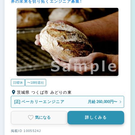
界の未来を切り拓くエンジニア募集！
日曜休
〜18時退社
茨城県 つくば市 みどりの東
[正]
ベーカリーエンジニア
月給 260,000円〜
気になる
詳しくみる
掲載ID 1005524J