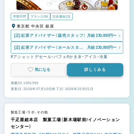
学歴不問
ブランクOK
完全週休2日
東京都 中央区 銀座
[正]
紅茶アドバイザー（販売スタッフ）
月給 230,000円〜
[正]
紅茶アドバイザー（ホールスタッ
月給 230,000円〜
フ）
#アシェットデセール・パフェ
#かき氷・アイス・冷菓
気になる
詳しくみる
掲載ID 1001565
更新日：2026年07月10日
終了日：2026年10月01日
製造工場・ラボ、その他
千疋屋総本店 製菓工場（新木場駅前/イノベーション
センター）