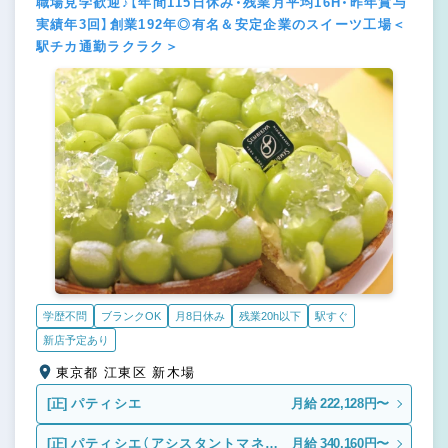
職場見学歓迎♪【年間115日休み・残業月平均16H・昨年賞与
実績年3回】創業192年◎有名＆安定企業のスイーツ工場＜
駅チカ通勤ラクラク＞
学歴不問
ブランクOK
月8日休み
残業20h以下
駅すぐ
新店予定あり
東京都 江東区 新木場
[正]
パティシエ
月給 222,128円〜
[正]
パティシエ（アシスタントマネー
月給 340,160円〜