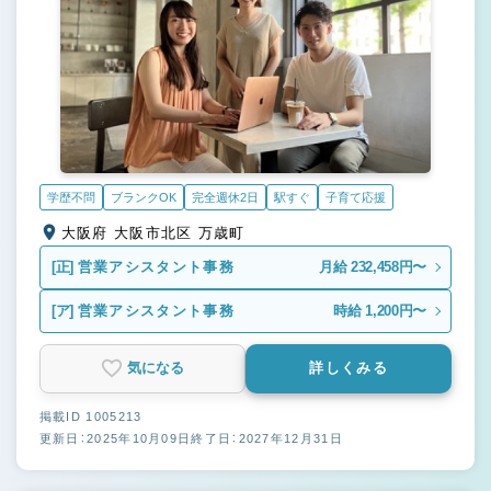
学歴不問
ブランクOK
完全週休2日
駅すぐ
子育て応援
大阪府 大阪市北区 万歳町
[正]
営業アシスタント事務
月給 232,458円〜
[ア]
営業アシスタント事務
時給 1,200円〜
気になる
詳しくみる
掲載ID 1005213
更新日：2025年10月09日
終了日：2027年12月31日