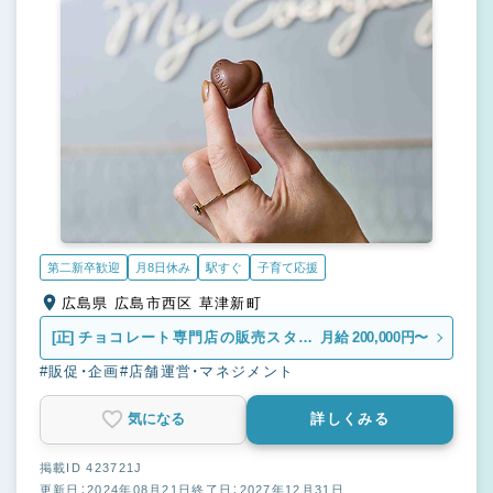
第二新卒歓迎
月8日休み
駅すぐ
子育て応援
広島県 広島市西区 草津新町
[正]
チョコレート専門店の販売スタッ
月給 200,000円〜
フ
#販促・企画
#店舗運営・マネジメント
気になる
詳しくみる
掲載ID 423721J
更新日：2024年08月21日
終了日：2027年12月31日