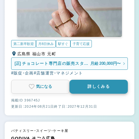
第二新卒歓迎
月8日休み
駅すぐ
子育て応援
広島県 福山市 元町
[正]
チョコレート専門店の販売スタッ
月給 200,000円〜
フ
#販促・企画
#店舗運営・マネジメント
気になる
詳しくみる
掲載ID 396745J
更新日：2024年08月21日
終了日：2027年12月31日
パティスリー・スイーツ・ケーキ屋
GODIVA そごう広島