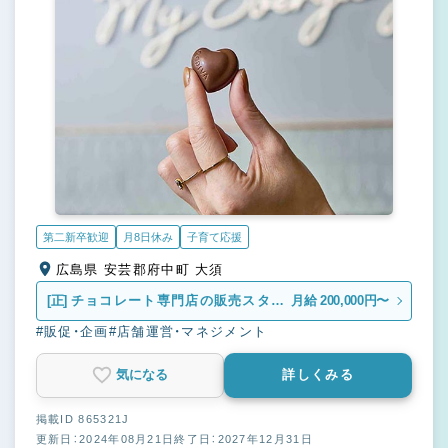
第二新卒歓迎
月8日休み
子育て応援
広島県 安芸郡府中町 大須
[正]
チョコレート専門店の販売スタッ
月給 200,000円〜
フ
#販促・企画
#店舗運営・マネジメント
気になる
詳しくみる
掲載ID 865321J
更新日：2024年08月21日
終了日：2027年12月31日