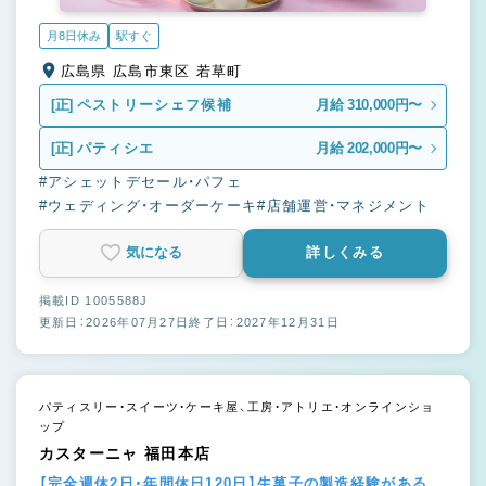
月8日休み
駅すぐ
広島県 広島市東区 若草町
[正]
ペストリーシェフ候補
月給 310,000円〜
[正]
パティシエ
月給 202,000円〜
#アシェットデセール・パフェ
#ウェディング・オーダーケーキ
#店舗運営・マネジメント
気になる
詳しくみる
掲載ID 1005588J
更新日：2026年07月27日
終了日：2027年12月31日
パティスリー・スイーツ・ケーキ屋、工房・アトリエ・オンラインショ
ップ
カスターニャ 福田本店
【完全週休2日・年間休日120日】生菓子の製造経験がある