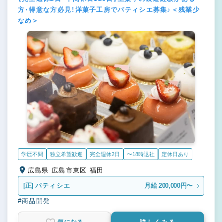
方・得意な方必見！洋菓子工房でパティシエ募集♪＜残業少
なめ＞
学歴不問
独立希望歓迎
完全週休2日
〜18時退社
定休日あり
広島県 広島市東区 福田
[正]
パティシエ
月給 200,000円〜
#商品開発