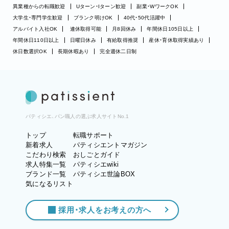
異業種からの転職歓迎
Uターン・Iターン歓迎
副業・WワークOK
大学生・専門学生歓迎
ブランク明けOK
40代・50代活躍中
アルバイト入社OK
連休取得可能
月8回休み
年間休日105日以上
年間休日110日以上
日曜日休み
有給取得推奨
産休・育休取得実績あり
休日数選択OK
長期休暇あり
完全週休二日制
パティシエ、パン職人の選ぶ求人サイトNo.1
トップ
転職サポート
新着求人
パティシエントマガジン
こだわり検索
おしごとガイド
求人特集一覧
パティシエwiki
ブランド一覧
パティシエ世論BOX
気になるリスト
採用・求人をお考えの方へ