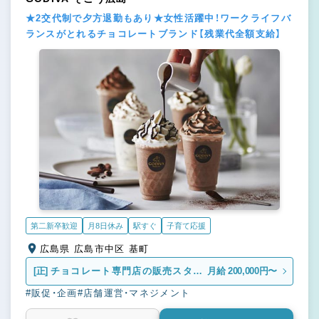
★2交代制で夕方退勤もあり★女性活躍中！ワークライフバ
ランスがとれるチョコレートブランド【残業代全額支給】
第二新卒歓迎
月8日休み
駅すぐ
子育て応援
広島県 広島市中区 基町
[正]
チョコレート専門店の販売スタッ
月給 200,000円〜
フ
#販促・企画
#店舗運営・マネジメント