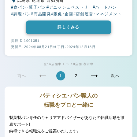
広島県 尾道市 西御所町
#食パン・菓子パン
#デニッシュペストリー
#ハードパン
#調理パン
#商品開発
#販促・企画
#店舗運営・マネジメント
詳しくみる
掲載ID 1001351
更新日：2024年08月21日
終了日：2024年12月18日
全16店舗中 1 〜 10店舗 表示中
前へ
1
2
次へ
パティシエ・パン職人の
転職をプロと一緒に
製菓製パン専任のキャリアアドバイザーがあなたの転職活動を徹
底サポート!
納得できる転職先をご提案いたします。