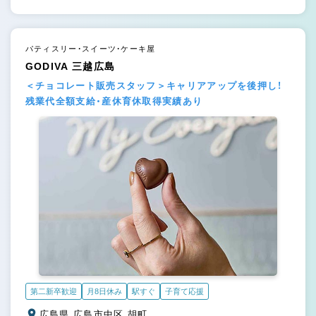
パティスリー・スイーツ・ケーキ屋
GODIVA 三越広島
＜チョコレート販売スタッフ＞キャリアアップを後押し！
残業代全額支給・産休育休取得実績あり
第二新卒歓迎
月8日休み
駅すぐ
子育て応援
広島県 広島市中区 胡町