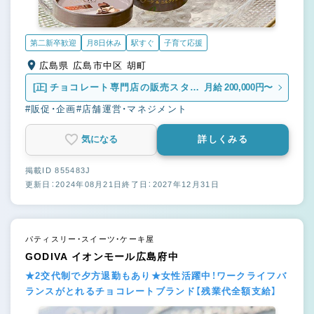
第二新卒歓迎
月8日休み
駅すぐ
子育て応援
広島県 広島市中区 胡町
[正]
チョコレート専門店の販売スタッ
月給 200,000円〜
フ
#販促・企画
#店舗運営・マネジメント
気になる
詳しくみる
掲載ID 855483J
更新日：2024年08月21日
終了日：2027年12月31日
パティスリー・スイーツ・ケーキ屋
GODIVA イオンモール広島府中
★2交代制で夕方退勤もあり★女性活躍中！ワークライフバ
ランスがとれるチョコレートブランド【残業代全額支給】