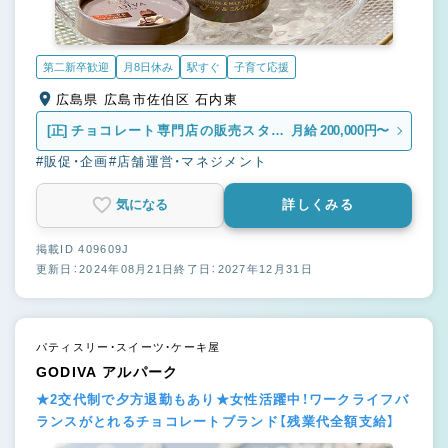
第二新卒歓迎
月8日休み
駅すぐ
子育て応援
広島県 広島市佐伯区 石内東
[正]
チョコレート専門店の販売スタッ
月給 200,000円〜
フ
#販促・企画
#店舗運営・マネジメント
気になる
詳しくみる
掲載ID 409609J
更新日：2024年08月21日
終了日：2027年12月31日
パティスリー・スイーツ・ケーキ屋
GODIVA アルパーク
★2交代制で夕方退勤もあり★女性活躍中！ワークライフバ
ランスがとれるチョコレートブランド【残業代全額支給】