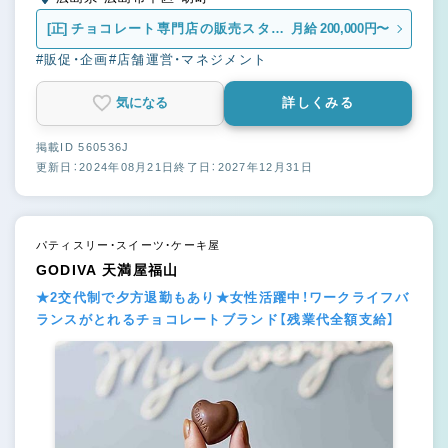
[正]
チョコレート専門店の販売スタッ
月給 200,000円〜
フ
#販促・企画
#店舗運営・マネジメント
気になる
詳しくみる
掲載ID 560536J
更新日：2024年08月21日
終了日：2027年12月31日
パティスリー・スイーツ・ケーキ屋
GODIVA 天満屋福山
★2交代制で夕方退勤もあり★女性活躍中！ワークライフバ
ランスがとれるチョコレートブランド【残業代全額支給】