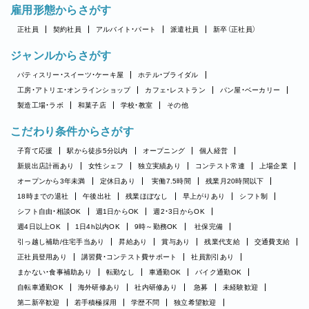
雇用形態からさがす
正社員
契約社員
アルバイト・パート
派遣社員
新卒（正社員）
ジャンルからさがす
パティスリー・スイーツ・ケーキ屋
ホテル・ブライダル
工房・アトリエ・オンラインショップ
カフェ・レストラン
パン屋・ベーカリー
製造工場・ラボ
和菓子店
学校・教室
その他
こだわり条件からさがす
子育て応援
駅から徒歩5分以内
オープニング
個人経営
新規出店計画あり
女性シェフ
独立実績あり
コンテスト常連
上場企業
オープンから3年未満
定休日あり
実働7.5時間
残業月20時間以下
18時までの退社
午後出社
残業ほぼなし
早上がりあり
シフト制
シフト自由・相談OK
週1日からOK
週2・3日からOK
週4日以上OK
1日4h以内OK
9時～勤務OK
社保完備
引っ越し補助/住宅手当あり
昇給あり
賞与あり
残業代支給
交通費支給
正社員登用あり
講習費・コンテスト費サポート
社員割引あり
まかない・食事補助あり
転勤なし
車通勤OK
バイク通勤OK
自転車通勤OK
海外研修あり
社内研修あり
急募
未経験歓迎
第二新卒歓迎
若手積極採用
学歴不問
独立希望歓迎