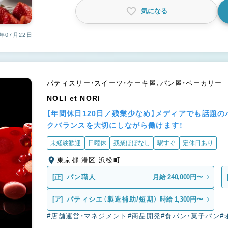
気になる
年07月22日
パティスリー・スイーツ・ケーキ屋、パン屋・ベーカリー
NOLI et NORI
【年間休日120日／残業少なめ】メディアでも話題
クバランスを大切にしながら働けます！
未経験歓迎
日曜休
残業ほぼなし
駅すぐ
定休日あり
東京都 港区 浜松町
[正]
パン職人
月給 240,000円〜
[ア]
パティシエ（製造補助/短期）
時給 1,300円〜
#店舗運営・マネジメント
#商品開発
#食パン・菓子パン
#