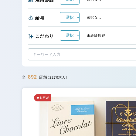
選択
給与
選択なし
選択
こだわり
未経験歓迎
892
全
店舗
（2270求人）
NEW