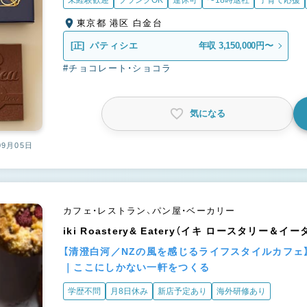
未経験歓迎
ブランクOK
連休可
〜18時退社
子育て応援
東京都 港区 白金台
[正]
パティシエ
年収 3,150,000円〜
#チョコレート・ショコラ
気になる
09月05日
カフェ・レストラン、パン屋・ベーカリー
iki Roastery& Eatery（イキ ロースタリー＆イ
【清澄白河／NZの風を感じるライフスタイルカフェ
｜ここにしかない一軒をつくる
学歴不問
月8日休み
新店予定あり
海外研修あり