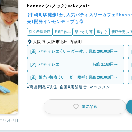
hannoc（ハノック）cake,cafe
【中崎町駅徒歩1分】人気パティスリーカフェ『han
売！開発インセンティブも◎
独立希望歓迎
月8日休み
早上がり可
駅すぐ
新店予定あ
大阪府 大阪市北区 万歳町
[正]
パティシエ（リーダー候
月給 280,000円〜
補）
[ア]
パティシエ
時給 1,180円〜
[正]
販売・接客（リーダー候補）
月給 280,000円〜
#商品開発
#販促・企画
#店舗運営・マネジメント
気になる
年12月31日