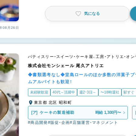
気になる
年08月26日
パティスリー・スイーツ・ケーキ屋、工房・アトリエ・オ
株式会社モンシェール 尾久アトリエ
◆書類選考なし◆堂島ロールのほか多数の洋菓子ブ
ムアルバイトも歓迎！
未経験歓迎
40代～活躍中
週2・3日～
〜18時退社
駅すぐ
東京都 北区 昭和町
[ア]
ケーキの製造補助
時給 1,300円〜
#商品開発
#販促・企画
#店舗運営・マネジメント