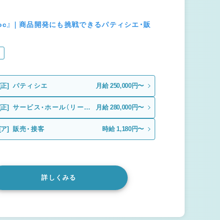
noc』｜商品開発にも挑戦できるパティシエ・販
り
[正]
パティシエ
月給 250,000円〜
[正]
サービス・ホール（リーダ
月給 280,000円〜
ー候補）
[ア]
販売・接客
時給 1,180円〜
詳しくみる