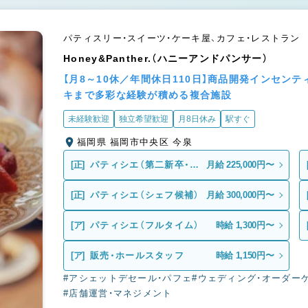
パティスリー・スイーツ・ケーキ屋、カフェ・レストラン
Honey&Panther.（ハニーアンドパンサー）
【月8～10休／年間休日110日】商品開発インセン
キまで多彩な経験が積める複合施設
未経験歓迎
独立希望歓迎
月8日休み
駅すぐ
福岡県 福岡市中央区 今泉
[正]
パティシエ（第二新卒・実
月給 225,000円〜
務未経験）
[正]
パティシエ（シェフ候補）
月給 300,000円〜
[ア]
パティシエ（フルタイム）
時給 1,300円〜
[ア]
販売・ホールスタッフ
時給 1,150円〜
#アシェットデセール・パフェ
#ウェディング・オーダー
#店舗運営・マネジメント