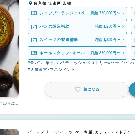
東京都 江東区 常盤
[正]
シェフブーランジェ（ベー
月給 330,000円〜
カー）
[ア]
パンの製造補助
時給 1,230円〜
[ア]
スイーツの製造補助
時給 1,230円〜
[正]
ホールスタッフ（オールラ
月給 230,000円〜
ウンダー）
#食パン・菓子パン
#デニッシュペストリー
#ハードパン
#店舗運営・マネジメント
気になる
年10月22日
パティスリー・スイーツ・ケーキ屋、カフェ・レストラン