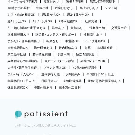
オープンから3年未満
定休日あり
実働7.5時間
残業月20時間以下
18時までの退社
午後出社
残業ほぼなし
早上がりあり
シフト制
シフト自由・相談OK
週1日からOK
週2・3日からOK
週4日以上OK
1日4h以内OK
9時～勤務OK
社保完備
引っ越し補助/住宅手当あり
昇給あり
賞与あり
残業代支給
交通費支給
正社員登用あり
講習費・コンテスト費サポート
社員割引あり
まかない・食事補助あり
転勤なし
車通勤OK
バイク通勤OK
自転車通勤OK
海外研修あり
社内研修あり
急募
未経験歓迎
第二新卒歓迎
若手積極採用
学歴不問
独立希望歓迎
異業種からの転職歓迎
Uターン・Iターン歓迎
副業・WワークOK
大学生・専門学生歓迎
ブランク明けOK
40代・50代活躍中
アルバイト入社OK
連休取得可能
月8回休み
年間休日105日以上
年間休日110日以上
日曜日休み
有給取得推奨
産休・育休取得実績あり
休日数選択OK
長期休暇あり
完全週休二日制
パティシエ、パン職人の選ぶ求人サイトNo.1