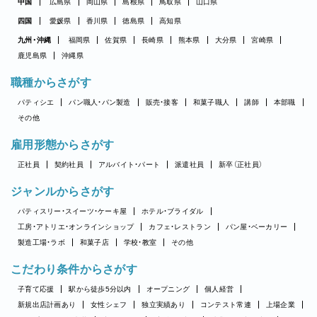
中国
広島県
岡山県
島根県
鳥取県
山口県
四国
愛媛県
香川県
徳島県
高知県
九州・沖縄
福岡県
佐賀県
長崎県
熊本県
大分県
宮崎県
鹿児島県
沖縄県
職種からさがす
パティシエ
パン職人・パン製造
販売・接客
和菓子職人
講師
本部職
その他
雇用形態からさがす
正社員
契約社員
アルバイト・パート
派遣社員
新卒（正社員）
ジャンルからさがす
パティスリー・スイーツ・ケーキ屋
ホテル・ブライダル
工房・アトリエ・オンラインショップ
カフェ・レストラン
パン屋・ベーカリー
製造工場・ラボ
和菓子店
学校・教室
その他
こだわり条件からさがす
子育て応援
駅から徒歩5分以内
オープニング
個人経営
新規出店計画あり
女性シェフ
独立実績あり
コンテスト常連
上場企業