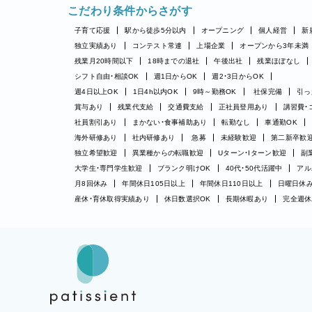
こだわり条件からさがす
子育て応援
駅から徒歩5分以内
オープニング
個人経営
新
独立実績あり
コンテスト常連
上場企業
オープンから3年未満
残業月20時間以下
18時までの退社
午後出社
残業ほぼなし
シフト自由・相談OK
週1日からOK
週2・3日からOK
週4日以上OK
1日4h以内OK
9時～勤務OK
社保完備
引っ
賞与あり
残業代支給
交通費支給
正社員登用あり
講習費・
社員割引あり
まかない・食事補助あり
転勤なし
車通勤OK
海外研修あり
社内研修あり
急募
未経験歓迎
第二新卒歓
独立希望歓迎
異業種からの転職歓迎
Uターン・Iターン歓迎
副
大学生・専門学生歓迎
ブランク明けOK
40代・50代活躍中
アル
月8回休み
年間休日105日以上
年間休日110日以上
日曜日休
産休・育休取得実績あり
休日数選択OK
長期休暇あり
完全週休