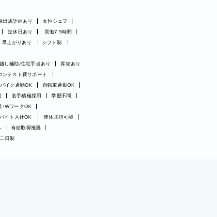
規出店計画あり
女性シェフ
定休日あり
実働7.5時間
早上がりあり
シフト制
越し補助/住宅手当あり
昇給あり
コンテスト費サポート
バイク通勤OK
自転車通勤OK
迎
若手積極採用
学歴不問
業・WワークOK
バイト入社OK
連休取得可能
み
有給取得推奨
二日制