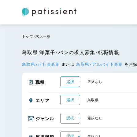
トップ
求人一覧
鳥取県 洋菓子・パンの求人募集・転職情報
鳥取県×正社員募集
または
鳥取県×アルバイト募集
をお
選択
職種
選択なし
選択
エリア
鳥取県
選択
ジャンル
選択なし
選択
雇用形態
選択なし