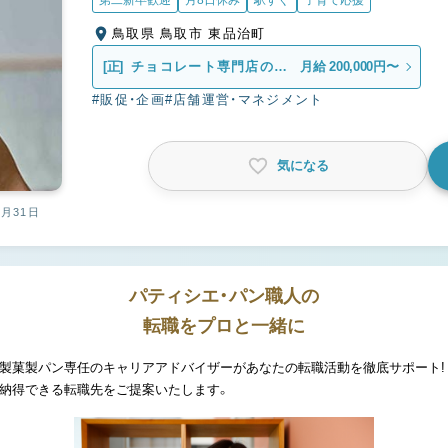
第二新卒歓迎
月8日休み
駅すぐ
子育て応援
鳥取県 鳥取市 東品治町
[正]
チョコレート専門店の販
月給 200,000円〜
売スタッフ
#販促・企画
#店舗運営・マネジメント
気になる
2月31日
パティシエ・パン職人の
転職をプロと一緒に
製菓製パン専任のキャリアアドバイザーがあなたの転職活動を徹底サポート!
納得できる転職先をご提案いたします。