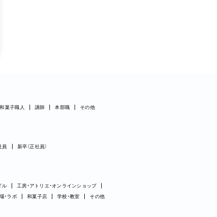
和菓子職人
講師
本部職
その他
社員
新卒（正社員）
ダル
工房・アトリエ・オンラインショップ
場・ラボ
和菓子店
学校・教室
その他