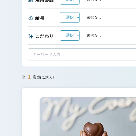
選択
給与
選択なし
選択
こだわり
選択なし
1
全
店舗
（1求人）