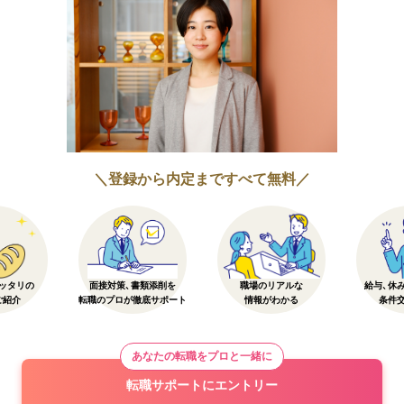
＼登録から内定まですべて無料／
ッタリの
面接対策、書類添削を
職場のリアルな
給与、休
ご紹介
転職のプロが徹底サポート
情報がわかる
条件
あなたの転職をプロと一緒に
転職サポートにエントリー