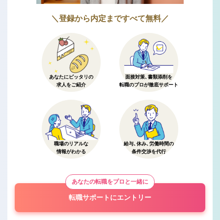
＼登録から内定まですべて無料／
あなたにピッタリの
面接対策、書類添削を
求人をご紹介
転職のプロが徹底サポート
職場のリアルな
給与、休み、労働時間の
情報がわかる
条件交渉を代行
あなたの転職をプロと一緒に
転職サポートにエントリー