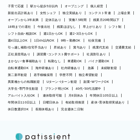
子育て応援
駅から徒歩5分以内
オープニング
個人経営
新規出店計画あり
女性シェフ
独立実績あり
コンテスト常連
上場企業
オープンから3年未満
定休日あり
実働7.5時間
残業月20時間以下
18時までの退社
午後出社
残業ほぼなし
早上がりあり
シフト制
シフト自由・相談OK
週1日からOK
週2・3日からOK
週4日以上OK
1日4h以内OK
9時～勤務OK
社保完備
引っ越し補助/住宅手当あり
昇給あり
賞与あり
残業代支給
交通費支給
正社員登用あり
講習費・コンテスト費サポート
社員割引あり
まかない・食事補助あり
転勤なし
車通勤OK
バイク通勤OK
自転車通勤OK
海外研修あり
社内研修あり
急募
未経験歓迎
第二新卒歓迎
若手積極採用
学歴不問
独立希望歓迎
異業種からの転職歓迎
Uターン・Iターン歓迎
副業・WワークOK
大学生・専門学生歓迎
ブランク明けOK
40代・50代活躍中
アルバイト入社OK
連休取得可能
月8回休み
年間休日105日以上
年間休日110日以上
日曜日休み
有給取得推奨
産休・育休取得実績あり
休日数選択OK
長期休暇あり
完全週休二日制