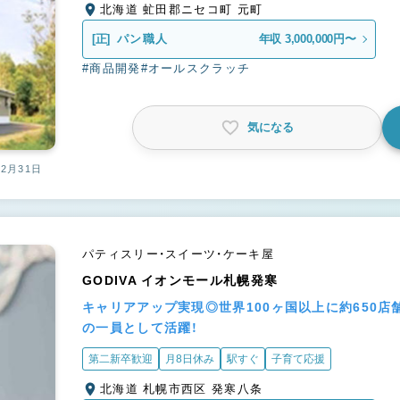
北海道 虻田郡ニセコ町 元町
[正]
パン職人
年収 3,000,000円〜
#商品開発
#オールスクラッチ
気になる
12月31日
パティスリー・スイーツ・ケーキ屋
GODIVA イオンモール札幌発寒
キャリアアップ実現◎世界100ヶ国以上に約650
の一員として活躍！
第二新卒歓迎
月8日休み
駅すぐ
子育て応援
北海道 札幌市西区 発寒八条