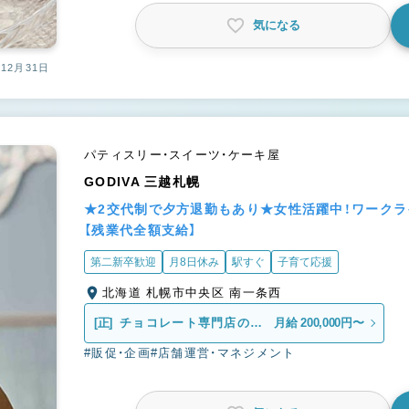
気になる
12月31日
パティスリー・スイーツ・ケーキ屋
GODIVA 三越札幌
★2交代制で夕方退勤もあり★女性活躍中！ワーク
【残業代全額支給】
第二新卒歓迎
月8日休み
駅すぐ
子育て応援
北海道 札幌市中央区 南一条西
[正]
チョコレート専門店の販
月給 200,000円〜
売スタッフ
#販促・企画
#店舗運営・マネジメント