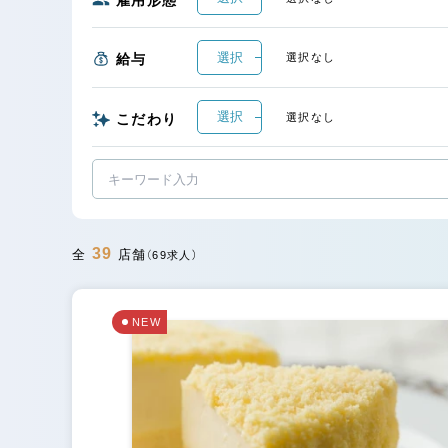
選択
給与
選択なし
選択
こだわり
選択なし
39
全
店舗
（69求人）
NEW