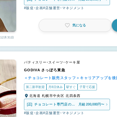
売スタッフ
#販促・企画
#店舗運営・マネジメント
気になる
12月31日
パティスリー・スイーツ・ケーキ屋
GODIVA さっぽろ東急
＜チョコレート販売スタッフ＞キャリアアップを後
第二新卒歓迎
月8日休み
駅すぐ
子育て応援
北海道 札幌市中央区 北四条西
[正]
チョコレート専門店の販
月給 200,000円〜
売スタッフ
#販促・企画
#店舗運営・マネジメント