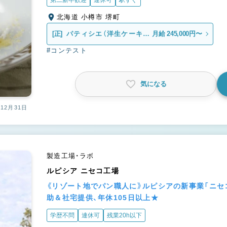
第二新卒歓迎
連休可
駅すぐ
北海道 小樽市 堺町
[正]
パティシエ（洋生ケーキ製
月給 245,000円〜
造スタッフ）
#コンテスト
気になる
12月31日
製造工場・ラボ
ルピシア ニセコ工場
《リゾート地でパン職人に》ルピシアの新事業「ニセ
助＆社宅提供、年休105日以上★
学歴不問
連休可
残業20h以下