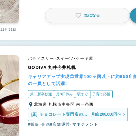
気になる
12月31日
パティスリー・スイーツ・ケーキ屋
GODIVA 丸井今井札幌
キャリアアップ実現◎世界100ヶ国以上に約650
の一員として活躍！
第二新卒歓迎
月8日休み
駅すぐ
子育て応援
北海道 札幌市中央区 南一条西
[正]
チョコレート専門店の販
月給 200,000円〜
売スタッフ
#販促・企画
#店舗運営・マネジメント