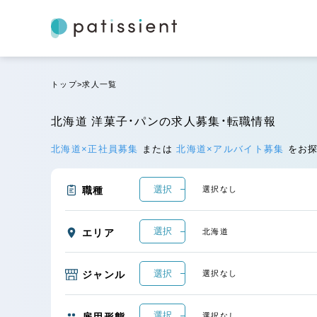
トップ
求人一覧
北海道 洋菓子・パンの求人募集・転職情報
北海道×正社員募集
または
北海道×アルバイト募集
をお
選択
職種
選択なし
選択
エリア
北海道
選択
ジャンル
選択なし
選択
雇用形態
選択なし