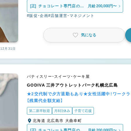
[正]
チョコレート専門店の販
月給 200,000円〜
売スタッフ
#販促・企画
#店舗運営・マネジメント
気になる
12月31日
パティスリー・スイーツ・ケーキ屋
GODIVA 三井アウトレットパーク札幌北広島
★2交代制で夕方退勤もあり★女性活躍中！ワーク
【残業代全額支給】
第二新卒歓迎
月8日休み
子育て応援
北海道 北広島市 大曲幸町
[正]
チョコレート専門店の販
月給 200,000円〜