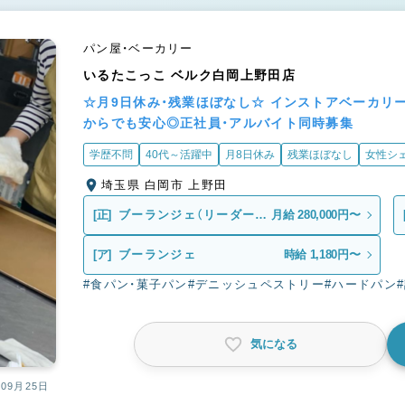
パン屋・ベーカリー
いるたこっこ ベルク白岡上野田店
☆月9日休み・残業ほぼなし☆ インストアベーカリ
からでも安心◎正社員・アルバイト同時募集
学歴不問
40代～活躍中
月8日休み
残業ほぼなし
女性シ
埼玉県 白岡市 上野田
[正]
ブーランジェ（リーダー候
月給 280,000円〜
補）
[ア]
ブーランジェ
時給 1,180円〜
#食パン・菓子パン
#デニッシュペストリー
#ハードパン
気になる
09月25日