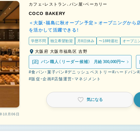
カフェ・レストラン、パン屋・ベーカリー
COCO BAKERY
＜大阪・福島に秋オープン予定＞オープニングから
を活かして活躍できる！
学歴不問
独立希望歓迎
月8日休み
〜18時退社
オープニ
大阪府 大阪市福島区 吉野
[正]
パン職人（リーダー候補）
月給 300,000円〜
#食パン・菓子パン
#デニッシュペストリー
#ハードパン
#販促・企画
#店舗運営・マネジメント
気になる
年10月06日