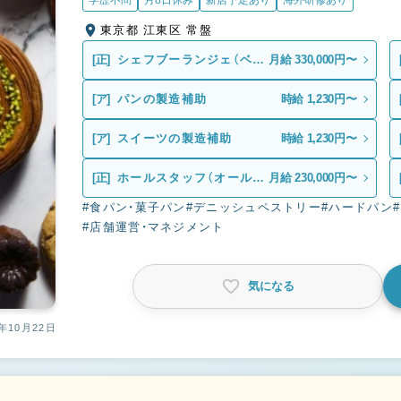
学歴不問
月8日休み
新店予定あり
海外研修あり
東京都 江東区 常盤
[正]
シェフブーランジェ（ベー
月給 330,000円〜
カー）
[ア]
パンの製造補助
時給 1,230円〜
[ア]
スイーツの製造補助
時給 1,230円〜
[正]
ホールスタッフ（オールラ
月給 230,000円〜
ウンダー）
#食パン・菓子パン
#デニッシュペストリー
#ハードパン
#店舗運営・マネジメント
気になる
年10月22日