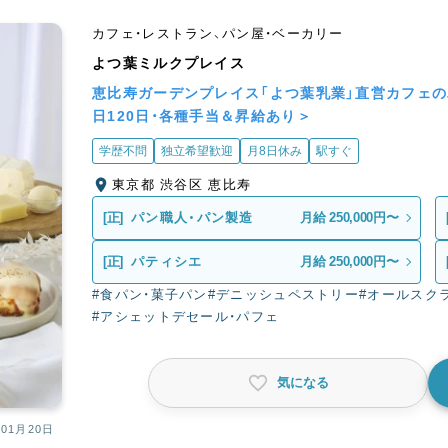
カフェ・レストラン、パン屋・ベーカリー
よつ葉ミルクプレイス
恵比寿ガーデンプレイス「よつ葉乳業」直営カフェ
日120日・各種手当＆昇給あり＞
学歴不問
独立希望歓迎
月8日休み
駅すぐ
東京都 渋谷区 恵比寿
[正]
パン職人・パン製造
月給 250,000円〜
[正]
パティシエ
月給 250,000円〜
#食パン・菓子パン
#デニッシュペストリー
#オールスク
#アシェットデセール・パフェ
気になる
01月20日