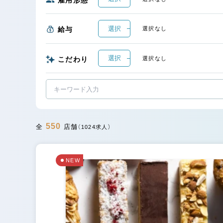
選択
給与
選択なし
選択
こだわり
選択なし
550
全
店舗
（1024求人）
NEW