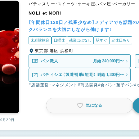
パティスリー・スイーツ・ケーキ屋、パン屋・ベーカリー
NOLI et NORI
【年間休日120日／残業少なめ】メディアでも話題
クバランスを大切にしながら働けます！
未経験歓迎
日曜休
残業ほぼなし
駅すぐ
定休日あり
東京都 港区 浜松町
[正]
パン職人
月給 240,000円〜
[ア]
パティシエ（製造補助/短期）
時給 1,300円〜
#店舗運営・マネジメント
#商品開発
#食パン・菓子パン
#
気になる
10月29日