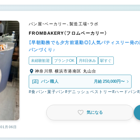
パン屋・ベーカリー、製造工場・ラボ
FROMBAKERY（フロムベーカリー）
【早朝勤務でも夕方前退勤◎】人気パティスリー発
パンづくり♪
未経験歓迎
ブランクOK
月8日休み
駅すぐ
神奈川県 横浜市港南区 丸山台
[正]
パン職人
月給 250,000円〜
#食パン・菓子パン
#デニッシュペストリー
#ハードパン
気になる
01月06日