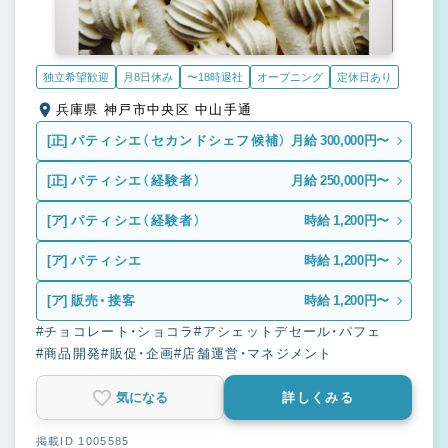
独立希望歓迎
月8日休み
〜18時退社
オープニング
定休日あり
兵庫県 神戸市中央区 中山手通
[正]
パティシエ（セカンドシェフ候補）
月給 300,000円〜
[正]
パティシエ（経験者）
月給 250,000円〜
[ア]
パティシエ（経験者）
時給 1,200円〜
[ア]
パティシエ
時給 1,200円〜
[ア]
販売・接客
時給 1,200円〜
#チョコレート・ショコラ
#アシェットデセール・パフェ
#商品開発
#販促・企画
#店舗運営・マネジメント
気になる
詳しくみる
掲載ID 1005585