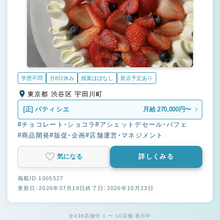
学歴不問
月8日休み
残業ほぼなし
新店予定あり
東京都 渋谷区 宇田川町
[正]
パティシエ
月給 270,000円〜
#チョコレート・ショコラ
#アシェットデセール・パフェ
#商品開発
#販促・企画
#店舗運営・マネジメント
気になる
詳しくみる
掲載ID 1005527
更新日：2026年07月18日
終了日：2026年10月23日
全438店舗中 1 〜 10店舗 表示中