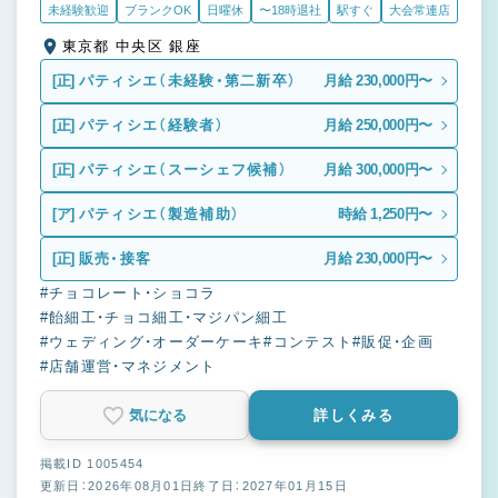
未経験歓迎
ブランクOK
日曜休
〜18時退社
駅すぐ
大会常連店
東京都 中央区 銀座
[正]
パティシエ（未経験・第二新卒）
月給 230,000円〜
[正]
パティシエ（経験者）
月給 250,000円〜
[正]
パティシエ（スーシェフ候補）
月給 300,000円〜
[ア]
パティシエ（製造補助）
時給 1,250円〜
[正]
販売・接客
月給 230,000円〜
#チョコレート・ショコラ
#飴細工・チョコ細工・マジパン細工
#ウェディング・オーダーケーキ
#コンテスト
#販促・企画
#店舗運営・マネジメント
気になる
詳しくみる
掲載ID 1005454
更新日：2026年08月01日
終了日：2027年01月15日