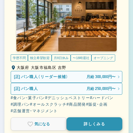
学歴不問
独立希望歓迎
月8日休み
〜18時退社
オープニング
大阪府 大阪市福島区 吉野
[正]
パン職人（リーダー候補）
月給 300,000円〜
[正]
パン職人
月給 250,000円〜
#食パン・菓子パン
#デニッシュペストリー
#ハードパン
#調理パン
#オールスクラッチ
#商品開発
#販促・企画
#店舗運営・マネジメント
気になる
詳しくみる