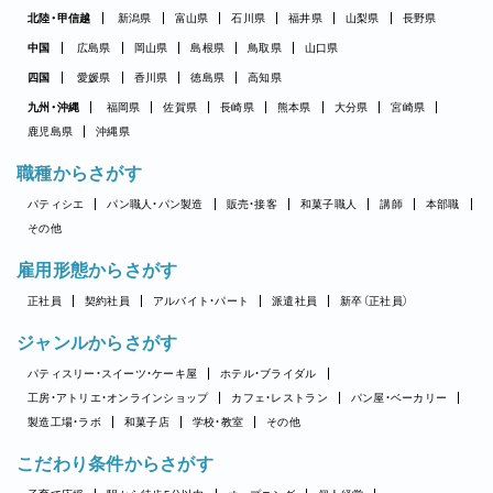
北陸・甲信越
新潟県
富山県
石川県
福井県
山梨県
長野県
中国
広島県
岡山県
島根県
鳥取県
山口県
四国
愛媛県
香川県
徳島県
高知県
九州・沖縄
福岡県
佐賀県
長崎県
熊本県
大分県
宮崎県
鹿児島県
沖縄県
職種からさがす
パティシエ
パン職人・パン製造
販売・接客
和菓子職人
講師
本部職
その他
雇用形態からさがす
正社員
契約社員
アルバイト・パート
派遣社員
新卒（正社員）
ジャンルからさがす
パティスリー・スイーツ・ケーキ屋
ホテル・ブライダル
工房・アトリエ・オンラインショップ
カフェ・レストラン
パン屋・ベーカリー
製造工場・ラボ
和菓子店
学校・教室
その他
こだわり条件からさがす