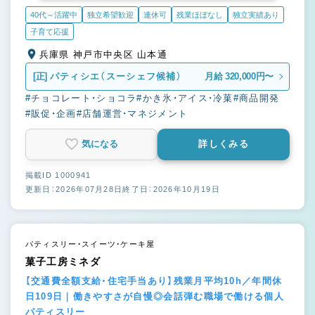
40代～活躍中
独立希望歓迎
連休可
残業ほぼなし
独立実績あり
子育て応援
兵庫県 神戸市中央区 山本通
[正]
パティシエ（スーシェフ候補）
月給 320,000円〜
#チョコレート・ショコラ
#かき氷・アイス・冷菓
#商品開発
#販促・企画
#店舗運営・マネジメント
気になる
詳しくみる
掲載ID 1000941
更新日：2026年07月28日
終了日：2026年10月19日
パティスリー・スイーツ・ケーキ屋
菓子工房ミネダ
【交通費全額支給・住宅手当あり】残業月平均10h／年間休
日109日｜働きやすさが自慢◎会話弾む職場で働ける個人
パティスリー