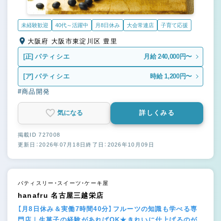
未経験歓迎
40代～活躍中
月8日休み
大会常連店
子育て応援
大阪府 大阪市東淀川区 豊里
[正]
パティシエ
月給 240,000円〜
[ア]
パティシエ
時給 1,200円〜
#商品開発
気になる
詳しくみる
掲載ID 727008
更新日：2026年07月18日
終了日：2026年10月09日
パティスリー・スイーツ・ケーキ屋
hanafru 名古屋三越栄店
【月8日休み＆実働7時間40分】フルーツの知識も学べる専
門店｜生菓子の経験があればOK★きれいに仕上げるのが