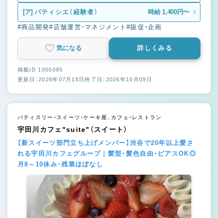
[ア]
パティシエ（経験者）
時給 1,400円〜
#商品開発
#店舗運営・マネジメント
#販促・企画
気になる
詳しくみる
掲載ID 1005085
更新日：2026年07月18日
終了日：2026年10月09日
パティスリー・スイーツ・ケーキ屋、カフェ・レストラン
宇田川カフェ"suite"（スイート）
【新スイーツ部門立ち上げメンバー】渋谷で20年以上愛さ
れる宇田川カフェグループ｜髪型・髪色自由・ピアスOK◎
月8～10休み・残業ほぼなし