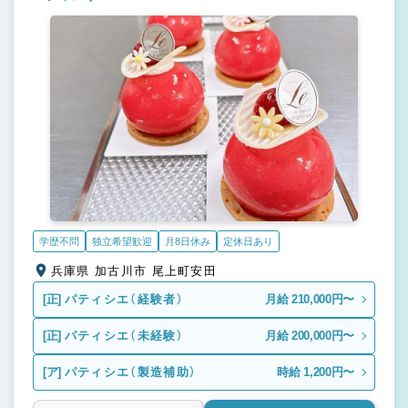
学歴不問
独立希望歓迎
月8日休み
定休日あり
兵庫県 加古川市 尾上町安田
[正]
パティシエ（経験者）
月給 210,000円〜
[正]
パティシエ（未経験）
月給 200,000円〜
[ア]
パティシエ（製造補助）
時給 1,200円〜