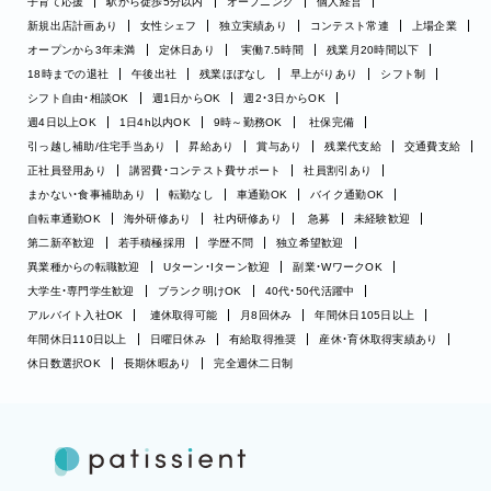
子育て応援
駅から徒歩5分以内
オープニング
個人経営
新規出店計画あり
女性シェフ
独立実績あり
コンテスト常連
上場企業
オープンから3年未満
定休日あり
実働7.5時間
残業月20時間以下
18時までの退社
午後出社
残業ほぼなし
早上がりあり
シフト制
シフト自由・相談OK
週1日からOK
週2・3日からOK
週4日以上OK
1日4h以内OK
9時～勤務OK
社保完備
引っ越し補助/住宅手当あり
昇給あり
賞与あり
残業代支給
交通費支給
正社員登用あり
講習費・コンテスト費サポート
社員割引あり
まかない・食事補助あり
転勤なし
車通勤OK
バイク通勤OK
自転車通勤OK
海外研修あり
社内研修あり
急募
未経験歓迎
第二新卒歓迎
若手積極採用
学歴不問
独立希望歓迎
異業種からの転職歓迎
Uターン・Iターン歓迎
副業・WワークOK
大学生・専門学生歓迎
ブランク明けOK
40代・50代活躍中
アルバイト入社OK
連休取得可能
月8回休み
年間休日105日以上
年間休日110日以上
日曜日休み
有給取得推奨
産休・育休取得実績あり
休日数選択OK
長期休暇あり
完全週休二日制