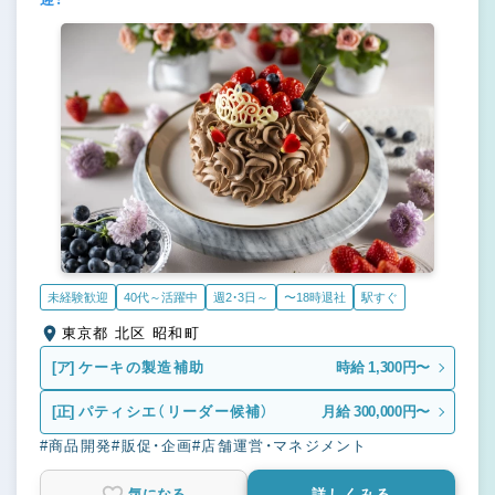
未経験歓迎
40代～活躍中
週2・3日～
〜18時退社
駅すぐ
東京都 北区 昭和町
[ア]
ケーキの製造補助
時給 1,300円〜
[正]
パティシエ（リーダー候補）
月給 300,000円〜
#商品開発
#販促・企画
#店舗運営・マネジメント
気になる
詳しくみる