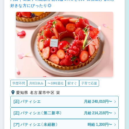
好きな方にぴったり◎
学歴不問
月8日休み
〜18時退社
駅すぐ
子育て応援
愛知県 名古屋市中区 栄
[正]
パティシエ
月給 240,010円〜
[正]
パティシエ（第二新卒）
月給 214,218円〜
[ア]
パティシエ（未経験）
時給 1,200円〜