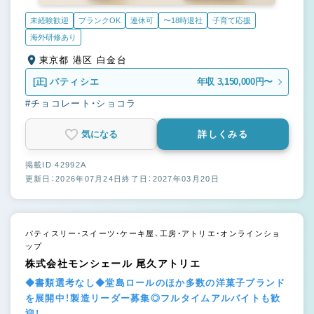
未経験歓迎
ブランクOK
連休可
〜18時退社
子育て応援
海外研修あり
東京都 港区 白金台
[正]
パティシエ
年収 3,150,000円〜
#チョコレート・ショコラ
気になる
詳しくみる
掲載ID 42992A
更新日：2026年07月24日
終了日：2027年03月20日
パティスリー・スイーツ・ケーキ屋、工房・アトリエ・オンラインショ
ップ
株式会社モンシェール 尾久アトリエ
◆書類選考なし◆堂島ロールのほか多数の洋菓子ブランド
を展開中！製造リーダー募集◎フルタイムアルバイトも歓
迎！