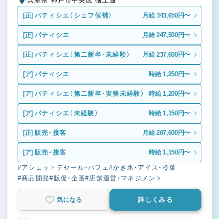
兵庫県 神戸市中央区 磯上通
[正]
パティシエ（シェフ候補）
月給 343,650円〜
[正]
パティシエ
月給 247,500円〜
[正]
パティシエ（第二新卒・未経験）
月給 237,600円〜
[ア]
パティシエ
時給 1,250円〜
[ア]
パティシエ（第二新卒・実務未経験）
時給 1,200円〜
[ア]
パティシエ（未経験）
時給 1,150円〜
[正]
販売・接客
月給 207,600円〜
[ア]
販売・接客
時給 1,150円〜
#アシェットデセール・パフェ
#かき氷・アイス・冷菓
#商品開発
#販促・企画
#店舗運営・マネジメント
気になる
詳しくみる