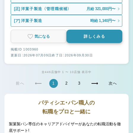
[正]
洋菓子製造 （管理職候補）
月給 321,000円〜
[ア]
洋菓子製造
時給 1,140円〜
気になる
詳しくみる
掲載ID 1003960
更新日：2026年07月09日
終了日：2026年09月30日
全446店舗中 1 〜 10店舗 表示中
前へ
1
2
3
次へ
パティシエ・パン職人の
転職をプロと一緒に
製菓製パン専任のキャリアアドバイザーがあなたの転職活動を徹
底サポート!