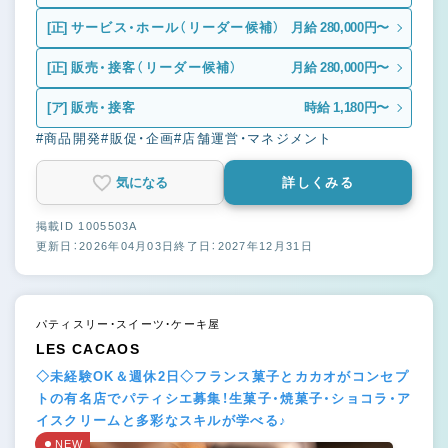
[正]
サービス・ホール（リーダー候補）
月給 280,000円〜
[正]
販売・接客（リーダー候補）
月給 280,000円〜
[ア]
販売・接客
時給 1,180円〜
#商品開発
#販促・企画
#店舗運営・マネジメント
気になる
詳しくみる
掲載ID 1005503A
更新日：2026年04月03日
終了日：2027年12月31日
パティスリー・スイーツ・ケーキ屋
LES CACAOS
◇未経験OK＆週休2日◇フランス菓子とカカオがコンセプ
トの有名店でパティシエ募集！生菓子・焼菓子・ショコラ・ア
イスクリームと多彩なスキルが学べる♪
NEW