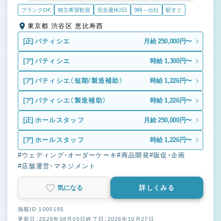
ブランクOK
独立希望歓迎
完全週休2日
9時～出社
駅すぐ
東京都 渋谷区 恵比寿西
[正]
パティシエ
月給 250,000円〜
[ア]
パティシエ
時給 1,300円〜
[ア]
パティシエ（短期/製造補助）
時給 1,226円〜
[ア]
パティシエ（製造補助）
時給 1,226円〜
[正]
ホールスタッフ
月給 250,000円〜
[ア]
ホールスタッフ
時給 1,226円〜
#ウェディング・オーダーケーキ
#商品開発
#販促・企画
#店舗運営・マネジメント
気になる
詳しくみる
掲載ID 1000195
更新日：2026年08月05日
終了日：2026年10月27日