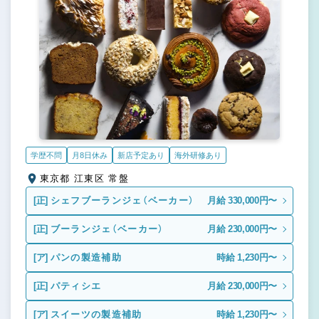
学歴不問
月8日休み
新店予定あり
海外研修あり
東京都 江東区 常盤
[正]
シェフブーランジェ（ベーカー）
月給 330,000円〜
[正]
ブーランジェ（ベーカー）
月給 230,000円〜
[ア]
パンの製造補助
時給 1,230円〜
[正]
パティシエ
月給 230,000円〜
[ア]
スイーツの製造補助
時給 1,230円〜