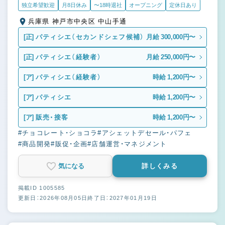
独立希望歓迎
月8日休み
〜18時退社
オープニング
定休日あり
兵庫県 神戸市中央区 中山手通
[正]
パティシエ（セカンドシェフ候補）
月給 300,000円〜
[正]
パティシエ（経験者）
月給 250,000円〜
[ア]
パティシエ（経験者）
時給 1,200円〜
[ア]
パティシエ
時給 1,200円〜
[ア]
販売・接客
時給 1,200円〜
#チョコレート・ショコラ
#アシェットデセール・パフェ
#商品開発
#販促・企画
#店舗運営・マネジメント
気になる
詳しくみる
掲載ID 1005585
更新日：2026年08月05日
終了日：2027年01月19日