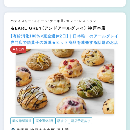
パティスリー・スイーツ・ケーキ屋、カフェ・レストラン
＆EARL GREY（アンドアールグレイ） 神戸本店
【有給消化100%×完全週休2日】｜日本唯一のアールグレイ
専門店で焼菓子の製造★ヒット商品を連発する話題のお店
NEW
独立希望歓迎
完全週休2日
駅すぐ
新店予定あり