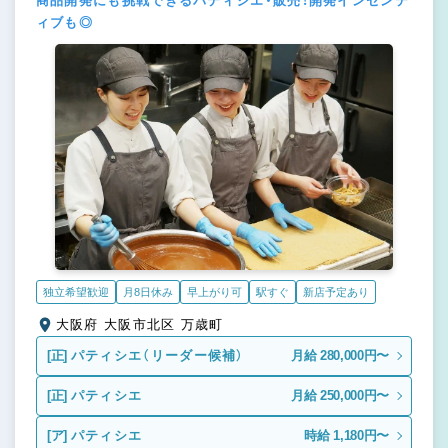
商品開発にも挑戦できるパティシエ・販売！開発インセンテ
ィブも◎
独立希望歓迎
月8日休み
早上がり可
駅すぐ
新店予定あり
大阪府 大阪市北区 万歳町
[正]
パティシエ（リーダー候補）
月給 280,000円〜
[正]
パティシエ
月給 250,000円〜
[ア]
パティシエ
時給 1,180円〜