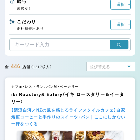
給与
選択
選択なし
こだわり
選択
正社員登用あり
446
全
店舗
（1217求人）
カフェ・レストラン、パン屋・ベーカリー
iki Roastery& Eatery（イキ ロースタリー＆イータ
リー）
【清澄白河／NZの風を感じるライフスタイルカフェ】自家
焙煎コーヒーと手作りのスイーツ・パン｜ここにしかない
一軒をつくる