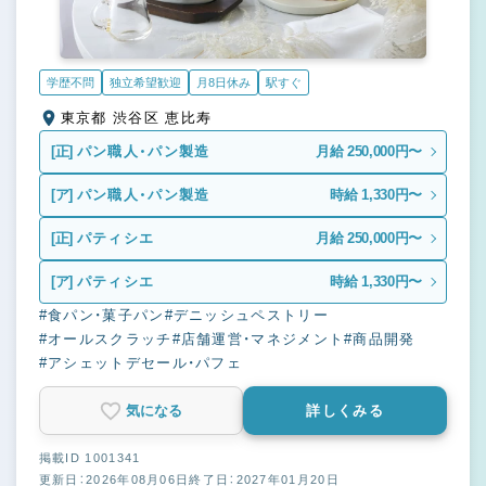
学歴不問
独立希望歓迎
月8日休み
駅すぐ
東京都 渋谷区 恵比寿
[正]
パン職人・パン製造
月給 250,000円〜
[ア]
パン職人・パン製造
時給 1,330円〜
[正]
パティシエ
月給 250,000円〜
[ア]
パティシエ
時給 1,330円〜
#食パン・菓子パン
#デニッシュペストリー
#オールスクラッチ
#店舗運営・マネジメント
#商品開発
#アシェットデセール・パフェ
気になる
詳しくみる
掲載ID 1001341
更新日：2026年08月06日
終了日：2027年01月20日