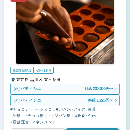
独立希望歓迎
定休日あり
東京都 品川区 東五反田
[正]
パティシエ
月給 230,000円〜
[ア]
パティシエ
時給 1,226円〜
#チョコレート・ショコラ
#かき氷・アイス・冷菓
#飴細工・チョコ細工・マジパン細工
#販促・企画
#店舗運営・マネジメント