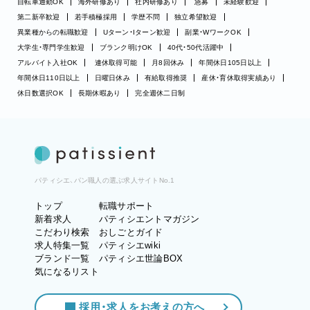
自転車通勤OK
海外研修あり
社内研修あり
急募
未経験歓迎
第二新卒歓迎
若手積極採用
学歴不問
独立希望歓迎
異業種からの転職歓迎
Uターン・Iターン歓迎
副業・WワークOK
大学生・専門学生歓迎
ブランク明けOK
40代・50代活躍中
アルバイト入社OK
連休取得可能
月8回休み
年間休日105日以上
年間休日110日以上
日曜日休み
有給取得推奨
産休・育休取得実績あり
休日数選択OK
長期休暇あり
完全週休二日制
パティシエ、パン職人の選ぶ求人サイトNo.1
トップ
転職サポート
新着求人
パティシエントマガジン
こだわり検索
おしごとガイド
求人特集一覧
パティシエwiki
ブランド一覧
パティシエ世論BOX
気になるリスト
採用・求人をお考えの方へ