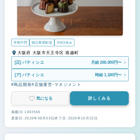
学歴不問
独立希望歓迎
月8日休み
大阪府 大阪市天王寺区 堀越町
[正]
パティシエ
月給 260,000円〜
[ア]
パティシエ
時給 1,180円〜
#商品開発
#店舗運営・マネジメント
気になる
詳しくみる
掲載ID 1003566
更新日：2026年08月03日
終了日：2026年10月15日