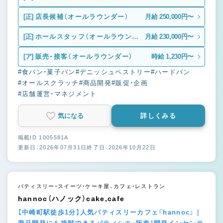
[正]
店長候補（オールラウンダー）
月給 250,000円〜
[正]
ホールスタッフ（オールラウンダ
月給 230,000円〜
ー）
[ア]
販売・接客（オールラウンダー）
時給 1,230円〜
#食パン・菓子パン
#デニッシュペストリー
#ハードパン
#オールスクラッチ
#商品開発
#販促・企画
#店舗運営・マネジメント
気になる
詳しくみる
掲載ID 1005581A
更新日：2026年07月31日
終了日：2026年10月22日
パティスリー・スイーツ・ケーキ屋、カフェ・レストラン
hannoc（ハノック）cake,cafe
【中崎町駅徒歩1分】人気パティスリーカフェ『hannoc』｜