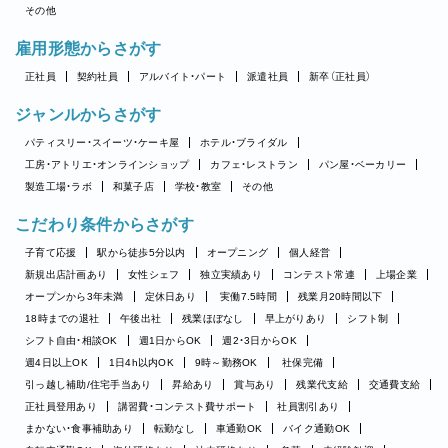
その他
雇用形態からさがす
正社員
契約社員
アルバイト・パート
派遣社員
新卒（正社員）
ジャンルからさがす
パティスリー・スイーツ・ケーキ屋
ホテル・ブライダル
工房・アトリエ・オンラインショップ
カフェ・レストラン
パン屋・ベーカリー
製造工場・ラボ
和菓子店
学校・教室
その他
こだわり条件からさがす
子育て応援
駅から徒歩5分以内
オープニング
個人経営
新規出店計画あり
女性シェフ
独立実績あり
コンテスト常連
上場企業
オープンから3年未満
定休日あり
実働7.5時間
残業月20時間以下
18時までの退社
午後出社
残業ほぼなし
早上がりあり
シフト制
シフト自由・相談OK
週1日からOK
週2・3日からOK
週4日以上OK
1日4h以内OK
9時～勤務OK
社保完備
引っ越し補助/住宅手当あり
昇給あり
賞与あり
残業代支給
交通費支給
正社員登用あり
講習費・コンテスト費サポート
社員割引あり
まかない・食事補助あり
転勤なし
車通勤OK
バイク通勤OK