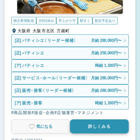
独立希望歓迎
月8日休み
早上がり可
駅すぐ
新店予定あり
大阪府 大阪市北区 万歳町
[正]
パティシエ（リーダー候補）
月給 280,000円〜
[正]
パティシエ
月給 250,000円〜
[ア]
パティシエ
時給 1,180円〜
[正]
サービス・ホール（リーダー候補）
月給 280,000円〜
[正]
販売・接客（リーダー候補）
月給 280,000円〜
[ア]
販売・接客
時給 1,180円〜
#商品開発
#販促・企画
#店舗運営・マネジメント
気になる
詳しくみる