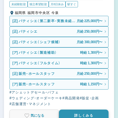
未経験歓迎
独立希望歓迎
月8日休み
駅すぐ
福岡県 福岡市中央区 今泉
[正]
パティシエ（第二新卒・実務未経
月給 225,000円〜
験）
[正]
パティシエ
月給 250,000円〜
[正]
パティシエ（シェフ候補）
月給 300,000円〜
[ア]
パティシエ（製造補助）
時給 1,300円〜
[ア]
パティシエ（フルタイム）
時給 1,300円〜
[正]
販売・ホールスタッフ
月給 250,000円〜
[ア]
販売・ホールスタッフ
時給 1,150円〜
#アシェットデセール・パフェ
#ウェディング・オーダーケーキ
#商品開発
#販促・企画
#店舗運営・マネジメント
気になる
詳しくみる