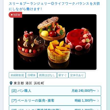
スリー＆ブーランジェリー◎ライフワークバランスを大切
にしながら働けます！
NEW
未経験歓迎
日曜休
残業ほぼなし
駅すぐ
定休日あり
東京都 港区 浜松町
[正]
パン職人
月給 240,000円〜
[ア]
ベーカリーの販売・接客
時給 1,300円〜