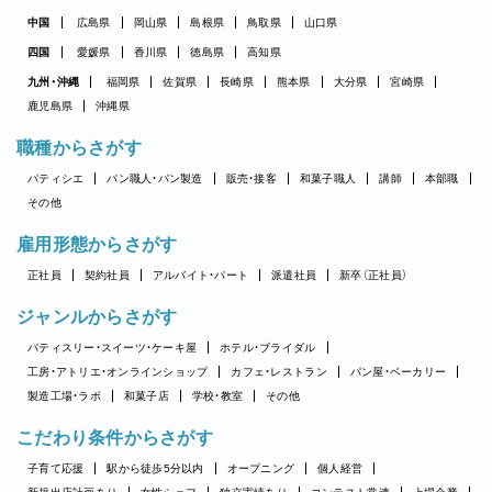
中国
広島県
岡山県
島根県
鳥取県
山口県
四国
愛媛県
香川県
徳島県
高知県
九州・沖縄
福岡県
佐賀県
長崎県
熊本県
大分県
宮崎県
鹿児島県
沖縄県
職種からさがす
パティシエ
パン職人・パン製造
販売・接客
和菓子職人
講師
本部職
その他
雇用形態からさがす
正社員
契約社員
アルバイト・パート
派遣社員
新卒（正社員）
ジャンルからさがす
パティスリー・スイーツ・ケーキ屋
ホテル・ブライダル
工房・アトリエ・オンラインショップ
カフェ・レストラン
パン屋・ベーカリー
製造工場・ラボ
和菓子店
学校・教室
その他
こだわり条件からさがす
子育て応援
駅から徒歩5分以内
オープニング
個人経営