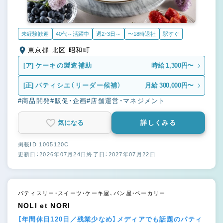
未経験歓迎
40代～活躍中
週2・3日～
〜18時退社
駅すぐ
東京都 北区 昭和町
[ア]
ケーキの製造補助
時給 1,300円〜
[正]
パティシエ（リーダー候補）
月給 300,000円〜
#商品開発
#販促・企画
#店舗運営・マネジメント
気になる
詳しくみる
掲載ID 1005120C
更新日：2026年07月24日
終了日：2027年07月22日
パティスリー・スイーツ・ケーキ屋、パン屋・ベーカリー
NOLI et NORI
【年間休日120日／残業少なめ】メディアでも話題のパティ