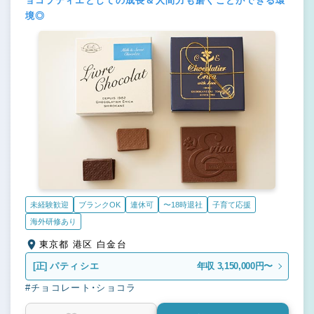
ョコラティエとしての成長＆人間力も磨くことができる環
境◎
未経験歓迎
ブランクOK
連休可
〜18時退社
子育て応援
海外研修あり
東京都 港区 白金台
[正]
パティシエ
年収 3,150,000円〜
#チョコレート・ショコラ