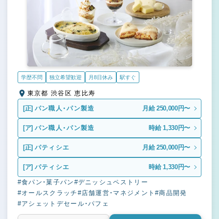
学歴不問
独立希望歓迎
月8日休み
駅すぐ
東京都 渋谷区 恵比寿
[正]
パン職人・パン製造
月給 250,000円〜
[ア]
パン職人・パン製造
時給 1,330円〜
[正]
パティシエ
月給 250,000円〜
[ア]
パティシエ
時給 1,330円〜
#食パン・菓子パン
#デニッシュペストリー
#オールスクラッチ
#店舗運営・マネジメント
#商品開発
#アシェットデセール・パフェ