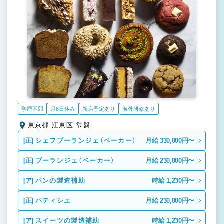
学歴不問
月8日休み
新店予定あり
海外研修あり
東京都 江東区 常盤
[正]
シェフブーランジェ（ベーカー）
月給 330,000円〜
[正]
ブーランジェ（ベーカー）
月給 230,000円〜
[ア]
パンの製造補助
時給 1,230円〜
[正]
パティシエ
月給 230,000円〜
[ア]
スイーツの製造補助
時給 1,230円〜