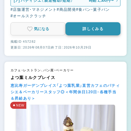
[ア]
パティシエ（製造補助/短期）
時給 1,300円〜
#店舗運営・マネジメント
#商品開発
#食パン・菓子パン
#オールスクラッチ
気になる
詳しくみる
掲載ID 457282
更新日：2026年08月07日
終了日：2026年10月29日
カフェ・レストラン、パン屋・ベーカリー
よつ葉ミルクプレイス
恵比寿ガーデンプレイス「よつ葉乳業」直営カフェのパティ
シエ＆ベーカリースタッフ◎＜年間休日120日・各種手当
＆昇給あり＞
NEW