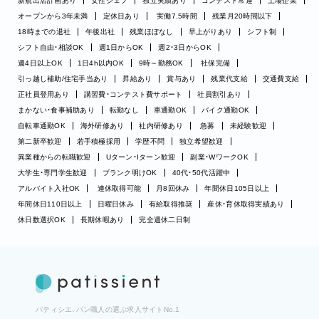
新規出店計画あり
女性シェフ
独立実績あり
コンテスト常連
上場企業
オープンから3年未満
定休日あり
実働7.5時間
残業月20時間以下
18時までの退社
午後出社
残業ほぼなし
早上がりあり
シフト制
シフト自由・相談OK
週1日からOK
週2・3日からOK
週4日以上OK
1日4h以内OK
9時～勤務OK
社保完備
引っ越し補助/住宅手当あり
昇給あり
賞与あり
残業代支給
交通費支給
正社員登用あり
講習費・コンテスト費サポート
社員割引あり
まかない・食事補助あり
転勤なし
車通勤OK
バイク通勤OK
自転車通勤OK
海外研修あり
社内研修あり
急募
未経験歓迎
第二新卒歓迎
若手積極採用
学歴不問
独立希望歓迎
異業種からの転職歓迎
Uターン・Iターン歓迎
副業・WワークOK
大学生・専門学生歓迎
ブランク明けOK
40代・50代活躍中
アルバイト入社OK
連休取得可能
月8回休み
年間休日105日以上
年間休日110日以上
日曜日休み
有給取得推奨
産休・育休取得実績あり
休日数選択OK
長期休暇あり
完全週休二日制
パティシエ、パン職人の選ぶ求人サイトNo.1