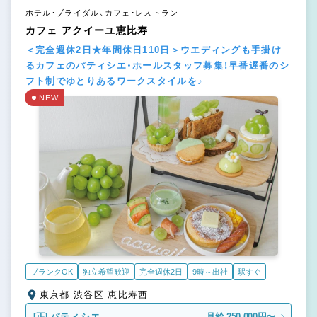
ホテル・ブライダル、カフェ・レストラン
カフェ アクイーユ恵比寿
＜完全週休2日★年間休日110日＞ウエディングも手掛け
るカフェのパティシエ・ホールスタッフ募集！早番遅番のシ
フト制でゆとりあるワークスタイルを♪
NEW
ブランクOK
独立希望歓迎
完全週休2日
9時～出社
駅すぐ
東京都 渋谷区 恵比寿西
[正]
パティシエ
月給 250,000円〜