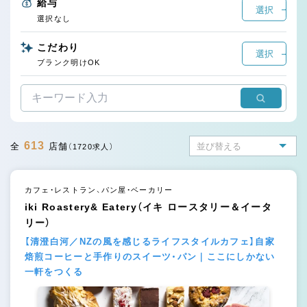
給与
選択
選択なし
こだわり
選択
ブランク明けOK
613
全
店舗
（1720求人）
カフェ・レストラン、パン屋・ベーカリー
iki Roastery& Eatery（イキ ロースタリー＆イータ
リー）
【清澄白河／NZの風を感じるライフスタイルカフェ】自家
焙煎コーヒーと手作りのスイーツ・パン｜ここにしかない
一軒をつくる