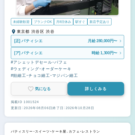
未経験歓迎
ブランクOK
月8日休み
駅すぐ
新店予定あり
東京都 渋谷区 渋谷
[正]
パティシエ
月給 280,000円〜
[ア]
パティシエ
時給 1,300円〜
#アシェットデセール・パフェ
#ウェディング・オーダーケーキ
#飴細工・チョコ細工・マジパン細工
気になる
詳しくみる
掲載ID 1001524
更新日：2026年08月06日
終了日：2026年10月28日
パティスリー・スイーツ・ケーキ屋、カフェ・レストラン