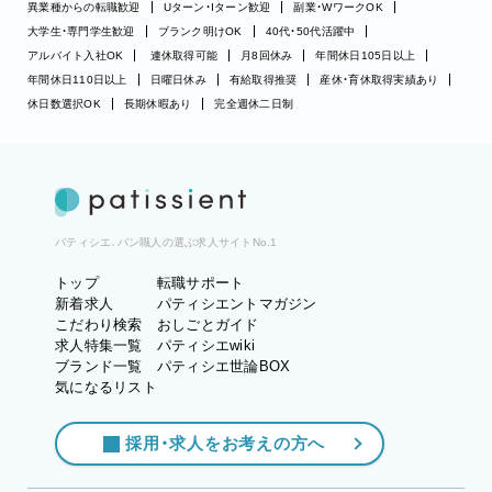
異業種からの転職歓迎
Uターン・Iターン歓迎
副業・WワークOK
大学生・専門学生歓迎
ブランク明けOK
40代・50代活躍中
アルバイト入社OK
連休取得可能
月8回休み
年間休日105日以上
年間休日110日以上
日曜日休み
有給取得推奨
産休・育休取得実績あり
休日数選択OK
長期休暇あり
完全週休二日制
パティシエ、パン職人の選ぶ求人サイトNo.1
トップ
転職サポート
新着求人
パティシエントマガジン
こだわり検索
おしごとガイド
求人特集一覧
パティシエwiki
ブランド一覧
パティシエ世論BOX
気になるリスト
採用・求人をお考えの方へ