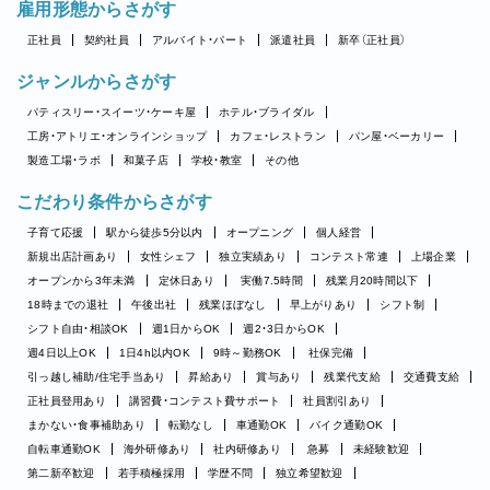
雇用形態からさがす
正社員
契約社員
アルバイト・パート
派遣社員
新卒（正社員）
ジャンルからさがす
パティスリー・スイーツ・ケーキ屋
ホテル・ブライダル
工房・アトリエ・オンラインショップ
カフェ・レストラン
パン屋・ベーカリー
製造工場・ラボ
和菓子店
学校・教室
その他
こだわり条件からさがす
子育て応援
駅から徒歩5分以内
オープニング
個人経営
新規出店計画あり
女性シェフ
独立実績あり
コンテスト常連
上場企業
オープンから3年未満
定休日あり
実働7.5時間
残業月20時間以下
18時までの退社
午後出社
残業ほぼなし
早上がりあり
シフト制
シフト自由・相談OK
週1日からOK
週2・3日からOK
週4日以上OK
1日4h以内OK
9時～勤務OK
社保完備
引っ越し補助/住宅手当あり
昇給あり
賞与あり
残業代支給
交通費支給
正社員登用あり
講習費・コンテスト費サポート
社員割引あり
まかない・食事補助あり
転勤なし
車通勤OK
バイク通勤OK
自転車通勤OK
海外研修あり
社内研修あり
急募
未経験歓迎
第二新卒歓迎
若手積極採用
学歴不問
独立希望歓迎