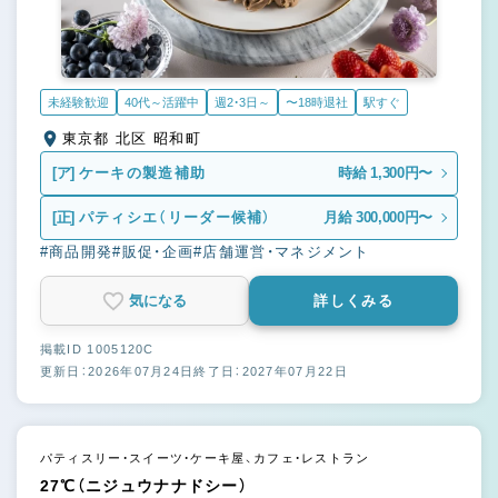
未経験歓迎
40代～活躍中
週2・3日～
〜18時退社
駅すぐ
東京都 北区 昭和町
[ア]
ケーキの製造補助
時給 1,300円〜
[正]
パティシエ（リーダー候補）
月給 300,000円〜
#商品開発
#販促・企画
#店舗運営・マネジメント
気になる
詳しくみる
掲載ID 1005120C
更新日：2026年07月24日
終了日：2027年07月22日
パティスリー・スイーツ・ケーキ屋、カフェ・レストラン
27℃（ニジュウナナドシー）