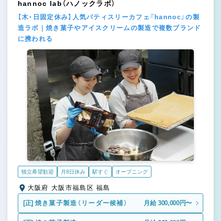
hannoc lab（ハノックラボ）
【木・日固定休み】人気パティスリーカフェ『hannoc』の製
造ラボ｜焼き菓子やアイスクリームの製造で複数ブランド
に携われる
独立希望歓迎
月8日休み
駅すぐ
オープニング
大阪府 大阪市福島区 福島
[正]
焼き菓子製造（リーダー候補）
月給 300,000円〜