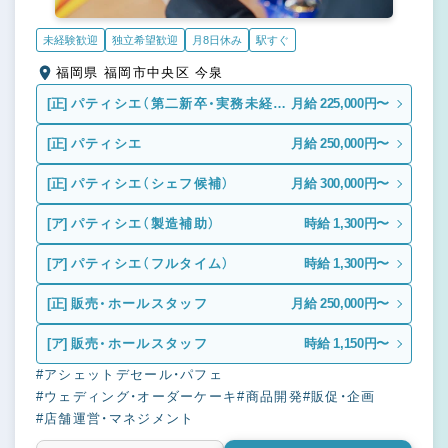
未経験歓迎
独立希望歓迎
月8日休み
駅すぐ
福岡県 福岡市中央区 今泉
[正]
パティシエ（第二新卒・実務未経
月給 225,000円〜
験）
[正]
パティシエ
月給 250,000円〜
[正]
パティシエ（シェフ候補）
月給 300,000円〜
[ア]
パティシエ（製造補助）
時給 1,300円〜
[ア]
パティシエ（フルタイム）
時給 1,300円〜
[正]
販売・ホールスタッフ
月給 250,000円〜
[ア]
販売・ホールスタッフ
時給 1,150円〜
#アシェットデセール・パフェ
#ウェディング・オーダーケーキ
#商品開発
#販促・企画
#店舗運営・マネジメント