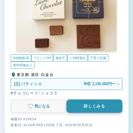
未経験歓迎
ブランクOK
連休可
〜18時退社
子育て応援
海外研修あり
東京都 港区 白金台
[正]
パティシエ
年収 3,150,000円〜
#チョコレート・ショコラ
気になる
詳しくみる
掲載ID 42992A
更新日：2026年08月10日
終了日：2026年09月05日