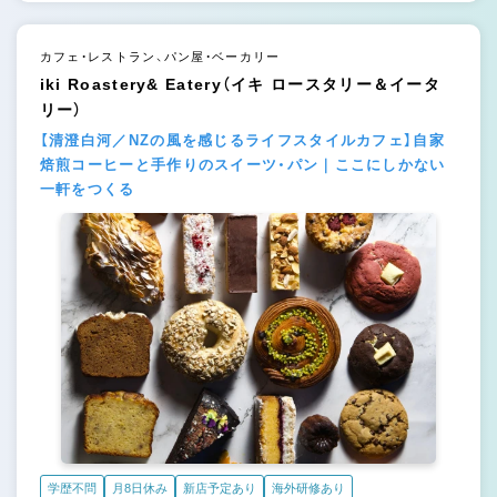
カフェ・レストラン、パン屋・ベーカリー
iki Roastery& Eatery（イキ ロースタリー＆イータ
リー）
【清澄白河／NZの風を感じるライフスタイルカフェ】自家
焙煎コーヒーと手作りのスイーツ・パン｜ここにしかない
一軒をつくる
学歴不問
月8日休み
新店予定あり
海外研修あり