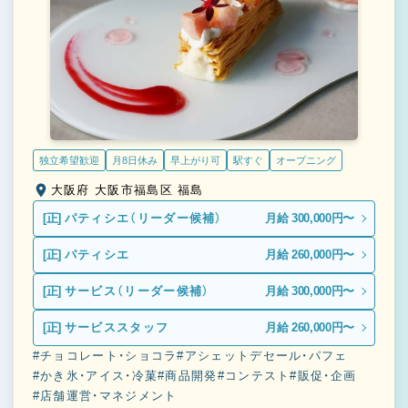
独立希望歓迎
月8日休み
早上がり可
駅すぐ
オープニング
大阪府 大阪市福島区 福島
[正]
パティシエ（リーダー候補）
月給 300,000円〜
[正]
パティシエ
月給 260,000円〜
[正]
サービス（リーダー候補）
月給 300,000円〜
[正]
サービススタッフ
月給 260,000円〜
#チョコレート・ショコラ
#アシェットデセール・パフェ
#かき氷・アイス・冷菓
#商品開発
#コンテスト
#販促・企画
#店舗運営・マネジメント