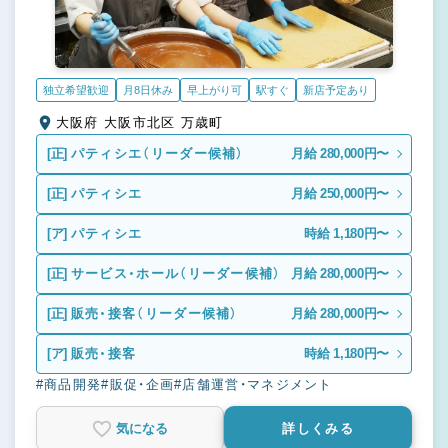
独立希望歓迎
月8日休み
早上がり可
駅すぐ
新店予定あり
大阪府 大阪市北区 万歳町
[正]
パティシエ（リーダー候補）
月給 280,000円〜
[正]
パティシエ
月給 250,000円〜
[ア]
パティシエ
時給 1,180円〜
[正]
サービス・ホール（リーダー候補）
月給 280,000円〜
[正]
販売・接客（リーダー候補）
月給 280,000円〜
[ア]
販売・接客
時給 1,180円〜
#商品開発
#販促・企画
#店舗運営・マネジメント
気になる
詳しくみる