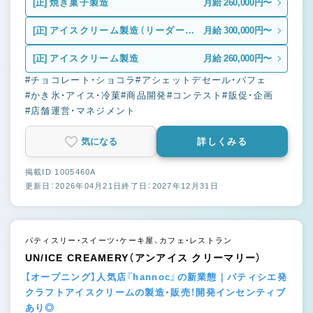
[正]
焼き菓子製造
月給 260,000円〜
[正]
アイスクリーム製造（リーダー候
月給 300,000円〜
補）
[正]
アイスクリーム製造
月給 260,000円〜
#チョコレート・ショコラ
#アシェットデセール・パフェ
#かき氷・アイス・冷菓
#商品開発
#コンテスト
#販促・企画
#店舗運営・マネジメント
気になる
詳しくみる
掲載ID 1005460A
更新日：2026年04月21日
終了日：2027年12月31日
パティスリー・スイーツ・ケーキ屋、カフェ・レストラン
UN/ICE CREAMERY（アンアイス クリーマリー）
【オープニング】人気店『hannoc』の新業態｜パティシエ発
クラフトアイスクリームの製造・販売！開発インセンティブ
あり◎