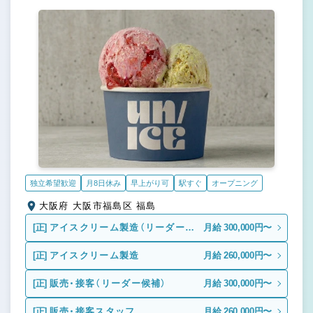
独立希望歓迎
月8日休み
早上がり可
駅すぐ
オープニング
大阪府 大阪市福島区 福島
[正]
アイスクリーム製造（リーダー候
月給 300,000円〜
補）
[正]
アイスクリーム製造
月給 260,000円〜
[正]
販売・接客（リーダー候補）
月給 300,000円〜
[正]
販売・接客スタッフ
月給 260,000円〜