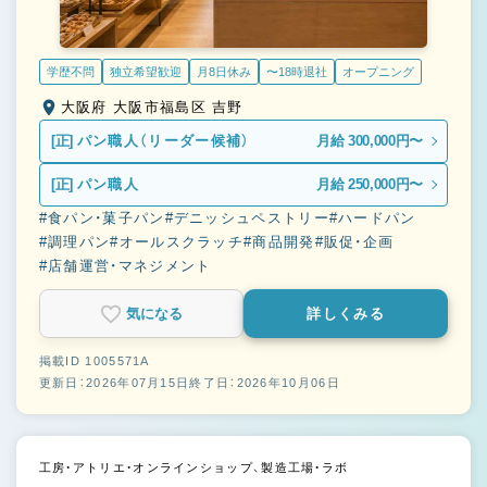
学歴不問
独立希望歓迎
月8日休み
〜18時退社
オープニング
大阪府 大阪市福島区 吉野
[正]
パン職人（リーダー候補）
月給 300,000円〜
[正]
パン職人
月給 250,000円〜
#食パン・菓子パン
#デニッシュペストリー
#ハードパン
#調理パン
#オールスクラッチ
#商品開発
#販促・企画
#店舗運営・マネジメント
気になる
詳しくみる
掲載ID 1005571A
更新日：2026年07月15日
終了日：2026年10月06日
工房・アトリエ・オンラインショップ、製造工場・ラボ