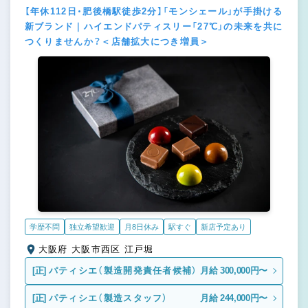
【年休112日・肥後橋駅徒歩2分】「モンシェール」が手掛ける
新ブランド｜ハイエンドパティスリー「27℃」の未来を共に
つくりませんか？＜店舗拡大につき増員＞
学歴不問
独立希望歓迎
月8日休み
駅すぐ
新店予定あり
大阪府 大阪市西区 江戸堀
[正]
パティシエ（製造開発責任者候補）
月給 300,000円〜
[正]
パティシエ（製造スタッフ）
月給 244,000円〜