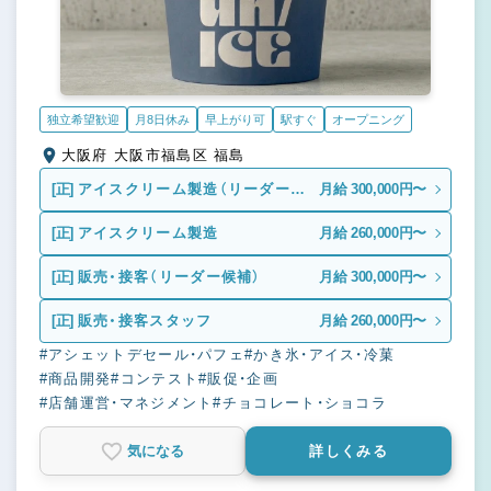
独立希望歓迎
月8日休み
早上がり可
駅すぐ
オープニング
大阪府 大阪市福島区 福島
[正]
アイスクリーム製造（リーダー候
月給 300,000円〜
補）
[正]
アイスクリーム製造
月給 260,000円〜
[正]
販売・接客（リーダー候補）
月給 300,000円〜
[正]
販売・接客スタッフ
月給 260,000円〜
#アシェットデセール・パフェ
#かき氷・アイス・冷菓
#商品開発
#コンテスト
#販促・企画
#店舗運営・マネジメント
#チョコレート・ショコラ
気になる
詳しくみる