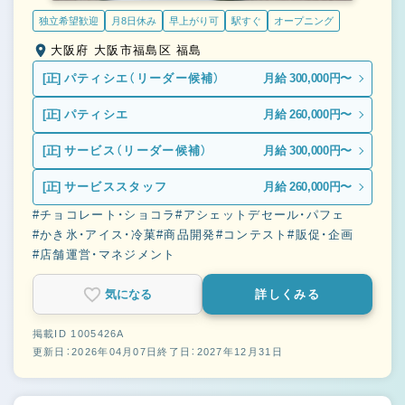
独立希望歓迎
月8日休み
早上がり可
駅すぐ
オープニング
大阪府 大阪市福島区 福島
[正]
パティシエ（リーダー候補）
月給 300,000円〜
[正]
パティシエ
月給 260,000円〜
[正]
サービス（リーダー候補）
月給 300,000円〜
[正]
サービススタッフ
月給 260,000円〜
#チョコレート・ショコラ
#アシェットデセール・パフェ
#かき氷・アイス・冷菓
#商品開発
#コンテスト
#販促・企画
#店舗運営・マネジメント
気になる
詳しくみる
掲載ID 1005426A
更新日：2026年04月07日
終了日：2027年12月31日