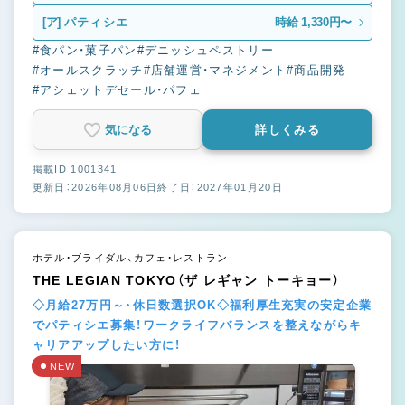
[ア]
パティシエ
時給 1,330円〜
#食パン・菓子パン
#デニッシュペストリー
#オールスクラッチ
#店舗運営・マネジメント
#商品開発
#アシェットデセール・パフェ
気になる
詳しくみる
掲載ID 1001341
更新日：2026年08月06日
終了日：2027年01月20日
ホテル・ブライダル、カフェ・レストラン
THE LEGIAN TOKYO（ザ レギャン トーキョー）
◇月給27万円～・休日数選択OK◇福利厚生充実の安定企業
でパティシエ募集！ワークライフバランスを整えながらキ
ャリアアップしたい方に！
NEW