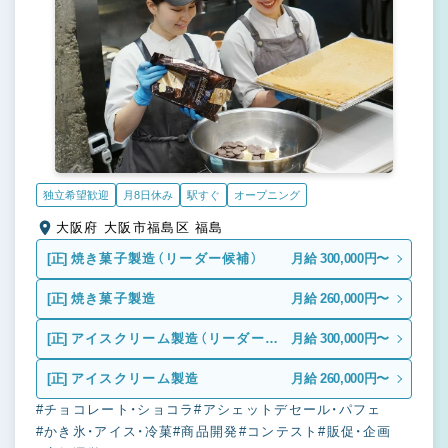
独立希望歓迎
月8日休み
駅すぐ
オープニング
大阪府 大阪市福島区 福島
[正]
焼き菓子製造（リーダー候補）
月給 300,000円〜
[正]
焼き菓子製造
月給 260,000円〜
[正]
アイスクリーム製造（リーダー候
月給 300,000円〜
補）
[正]
アイスクリーム製造
月給 260,000円〜
#チョコレート・ショコラ
#アシェットデセール・パフェ
#かき氷・アイス・冷菓
#商品開発
#コンテスト
#販促・企画