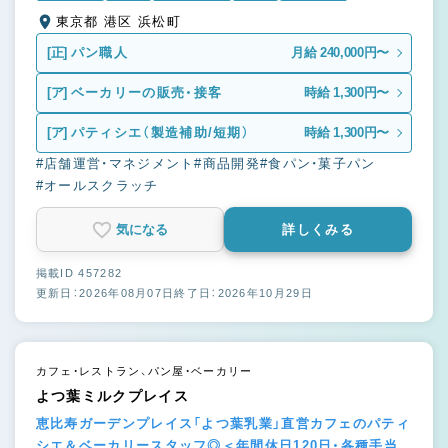
東京都 港区 浜松町
[正]
パン職人
月給 240,000円〜
[ア]
ベーカリーの販売・接客
時給 1,300円〜
[ア]
パティシエ（製造補助/短期）
時給 1,300円〜
#店舗運営・マネジメント
#商品開発
#食パン・菓子パン
#オールスクラッチ
気になる
詳しくみる
掲載ID 457282
更新日：2026年08月07日
終了日：2026年10月29日
カフェ・レストラン、パン屋・ベーカリー
よつ葉ミルクプレイス
恵比寿ガーデンプレイス「よつ葉乳業」直営カフェのパティ
シエ＆ベーカリースタッフ◎＜年間休日120日・各種手当