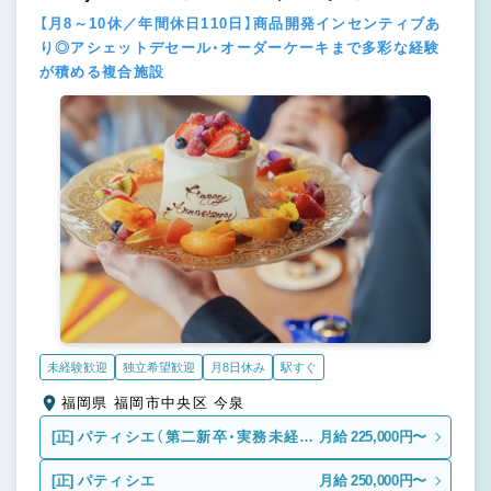
【月8～10休／年間休日110日】商品開発インセンティブあ
り◎アシェットデセール・オーダーケーキまで多彩な経験
が積める複合施設
未経験歓迎
独立希望歓迎
月8日休み
駅すぐ
福岡県 福岡市中央区 今泉
[正]
パティシエ（第二新卒・実務未経
月給 225,000円〜
験）
[正]
パティシエ
月給 250,000円〜