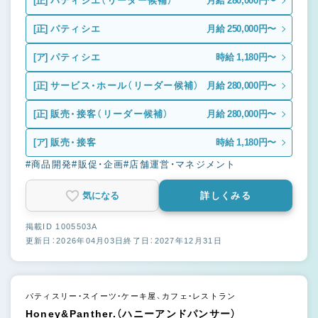
[正]
パティシエ（リーダー候補）
月給 280,000円〜
[正]
パティシエ
月給 250,000円〜
[ア]
パティシエ
時給 1,180円〜
[正]
サービス・ホール（リーダー候補）
月給 280,000円〜
[正]
販売・接客（リーダー候補）
月給 280,000円〜
[ア]
販売・接客
時給 1,180円〜
#商品開発
#販促・企画
#店舗運営・マネジメント
気になる
詳しくみる
掲載ID 1005503A
更新日：2026年04月03日
終了日：2027年12月31日
パティスリー・スイーツ・ケーキ屋、カフェ・レストラン
Honey&Panther.（ハニーアンドパンサー）