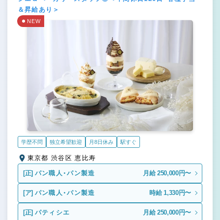
＆昇給あり＞
NEW
学歴不問
独立希望歓迎
月8日休み
駅すぐ
東京都 渋谷区 恵比寿
[正]
パン職人・パン製造
月給 250,000円〜
[ア]
パン職人・パン製造
時給 1,330円〜
[正]
パティシエ
月給 250,000円〜