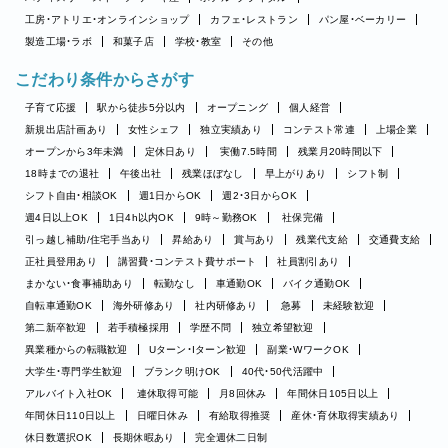
工房・アトリエ・オンラインショップ
カフェ・レストラン
パン屋・ベーカリー
製造工場・ラボ
和菓子店
学校・教室
その他
こだわり条件からさがす
子育て応援
駅から徒歩5分以内
オープニング
個人経営
新規出店計画あり
女性シェフ
独立実績あり
コンテスト常連
上場企業
オープンから3年未満
定休日あり
実働7.5時間
残業月20時間以下
18時までの退社
午後出社
残業ほぼなし
早上がりあり
シフト制
シフト自由・相談OK
週1日からOK
週2・3日からOK
週4日以上OK
1日4h以内OK
9時～勤務OK
社保完備
引っ越し補助/住宅手当あり
昇給あり
賞与あり
残業代支給
交通費支給
正社員登用あり
講習費・コンテスト費サポート
社員割引あり
まかない・食事補助あり
転勤なし
車通勤OK
バイク通勤OK
自転車通勤OK
海外研修あり
社内研修あり
急募
未経験歓迎
第二新卒歓迎
若手積極採用
学歴不問
独立希望歓迎
異業種からの転職歓迎
Uターン・Iターン歓迎
副業・WワークOK
大学生・専門学生歓迎
ブランク明けOK
40代・50代活躍中
アルバイト入社OK
連休取得可能
月8回休み
年間休日105日以上
年間休日110日以上
日曜日休み
有給取得推奨
産休・育休取得実績あり
休日数選択OK
長期休暇あり
完全週休二日制