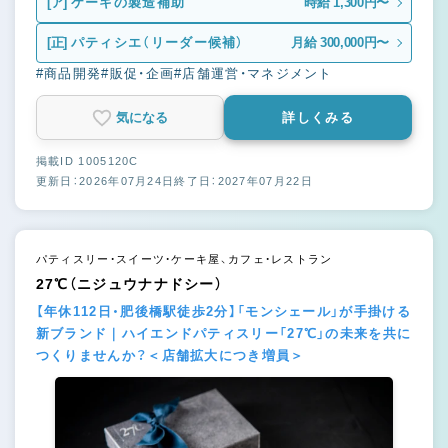
[ア]
ケーキの製造補助
時給 1,300円〜
[正]
パティシエ（リーダー候補）
月給 300,000円〜
#商品開発
#販促・企画
#店舗運営・マネジメント
気になる
詳しくみる
掲載ID 1005120C
更新日：2026年07月24日
終了日：2027年07月22日
パティスリー・スイーツ・ケーキ屋、カフェ・レストラン
27℃（ニジュウナナドシー）
【年休112日・肥後橋駅徒歩2分】「モンシェール」が手掛ける
新ブランド｜ハイエンドパティスリー「27℃」の未来を共に
つくりませんか？＜店舗拡大につき増員＞