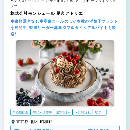
パティスリー・スイーツ・ケーキ屋、工房・アトリエ・オンラインショ
ップ
株式会社モンシェール 尾久アトリエ
◆書類選考なし◆堂島ロールのほか多数の洋菓子ブランド
を展開中！製造リーダー募集◎フルタイムアルバイトも歓
迎！
未経験歓迎
40代～活躍中
週2・3日～
〜18時退社
駅すぐ
東京都 北区 昭和町