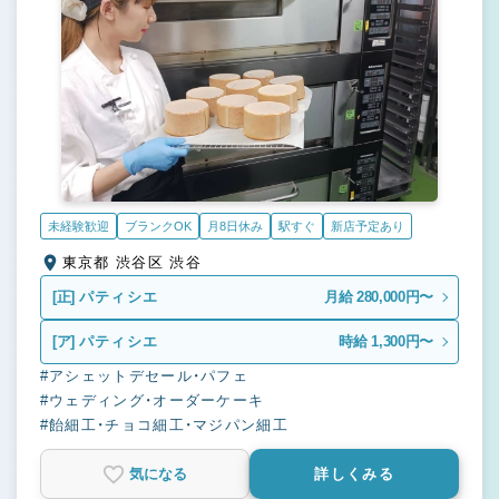
未経験歓迎
ブランクOK
月8日休み
駅すぐ
新店予定あり
東京都 渋谷区 渋谷
[正]
パティシエ
月給 280,000円〜
[ア]
パティシエ
時給 1,300円〜
#アシェットデセール・パフェ
#ウェディング・オーダーケーキ
#飴細工・チョコ細工・マジパン細工
気になる
詳しくみる