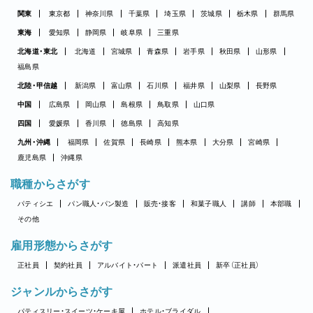
関東
東京都
神奈川県
千葉県
埼玉県
茨城県
栃木県
群馬県
東海
愛知県
静岡県
岐阜県
三重県
北海道・東北
北海道
宮城県
青森県
岩手県
秋田県
山形県
福島県
北陸・甲信越
新潟県
富山県
石川県
福井県
山梨県
長野県
中国
広島県
岡山県
島根県
鳥取県
山口県
四国
愛媛県
香川県
徳島県
高知県
九州・沖縄
福岡県
佐賀県
長崎県
熊本県
大分県
宮崎県
鹿児島県
沖縄県
職種からさがす
パティシエ
パン職人・パン製造
販売・接客
和菓子職人
講師
本部職
その他
雇用形態からさがす
正社員
契約社員
アルバイト・パート
派遣社員
新卒（正社員）
ジャンルからさがす
パティスリー・スイーツ・ケーキ屋
ホテル・ブライダル