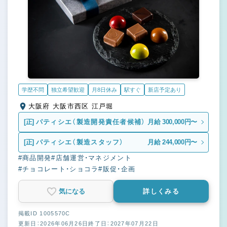
学歴不問
独立希望歓迎
月8日休み
駅すぐ
新店予定あり
大阪府 大阪市西区 江戸堀
[正]
パティシエ（製造開発責任者候補）
月給 300,000円〜
[正]
パティシエ（製造スタッフ）
月給 244,000円〜
#商品開発
#店舗運営・マネジメント
#チョコレート・ショコラ
#販促・企画
気になる
詳しくみる
掲載ID 1005570C
更新日：2026年06月26日
終了日：2027年07月22日