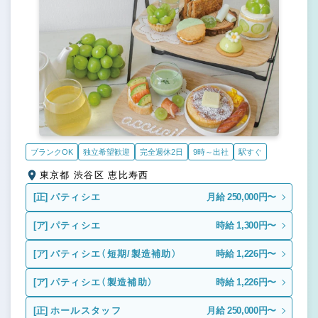
ブランクOK
独立希望歓迎
完全週休2日
9時～出社
駅すぐ
東京都 渋谷区 恵比寿西
[正]
パティシエ
月給 250,000円〜
[ア]
パティシエ
時給 1,300円〜
[ア]
パティシエ（短期/製造補助）
時給 1,226円〜
[ア]
パティシエ（製造補助）
時給 1,226円〜
[正]
ホールスタッフ
月給 250,000円〜