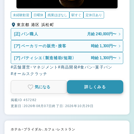
未経験歓迎
日曜休
残業ほぼなし
駅すぐ
定休日あり
東京都 港区 浜松町
[正]
パン職人
月給 240,000円〜
[ア]
ベーカリーの販売・接客
時給 1,300円〜
[ア]
パティシエ（製造補助/短期）
時給 1,300円〜
#店舗運営・マネジメント
#商品開発
#食パン・菓子パン
#オールスクラッチ
気になる
詳しくみる
掲載ID 457282
更新日：2026年08月07日
終了日：2026年10月29日
ホテル・ブライダル、カフェ・レストラン