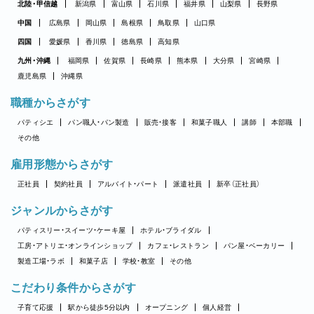
北陸・甲信越
新潟県
富山県
石川県
福井県
山梨県
長野県
中国
広島県
岡山県
島根県
鳥取県
山口県
四国
愛媛県
香川県
徳島県
高知県
九州・沖縄
福岡県
佐賀県
長崎県
熊本県
大分県
宮崎県
鹿児島県
沖縄県
職種からさがす
パティシエ
パン職人・パン製造
販売・接客
和菓子職人
講師
本部職
その他
雇用形態からさがす
正社員
契約社員
アルバイト・パート
派遣社員
新卒（正社員）
ジャンルからさがす
パティスリー・スイーツ・ケーキ屋
ホテル・ブライダル
工房・アトリエ・オンラインショップ
カフェ・レストラン
パン屋・ベーカリー
製造工場・ラボ
和菓子店
学校・教室
その他
こだわり条件からさがす
子育て応援
駅から徒歩5分以内
オープニング
個人経営