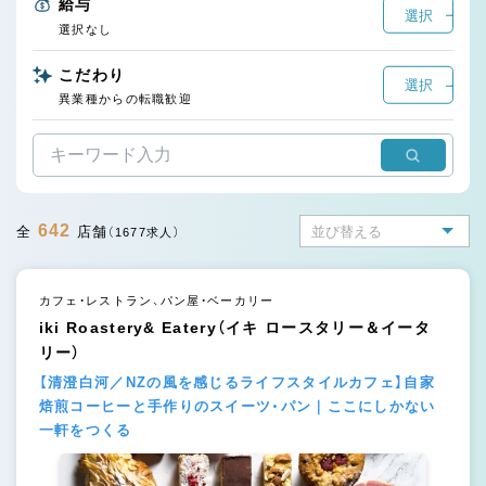
給与
選択
選択なし
こだわり
選択
異業種からの転職歓迎
642
全
店舗
（1677求人）
カフェ・レストラン、パン屋・ベーカリー
iki Roastery& Eatery（イキ ロースタリー＆イータ
リー）
【清澄白河／NZの風を感じるライフスタイルカフェ】自家
焙煎コーヒーと手作りのスイーツ・パン｜ここにしかない
一軒をつくる