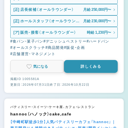
[正]
店長候補（オールラウンダー）
月給 250,000円〜
[正]
ホールスタッフ（オールラウンダ
月給 230,000円〜
ー）
[ア]
販売・接客（オールラウンダー）
時給 1,230円〜
#食パン・菓子パン
#デニッシュペストリー
#ハードパン
#オールスクラッチ
#商品開発
#販促・企画
#店舗運営・マネジメント
気になる
詳しくみる
掲載ID 1005581A
更新日：2026年07月31日
終了日：2026年10月22日
パティスリー・スイーツ・ケーキ屋、カフェ・レストラン
hannoc（ハノック）cake,cafe
【中崎町駅徒歩1分】人気パティスリーカフェ『hannoc』｜