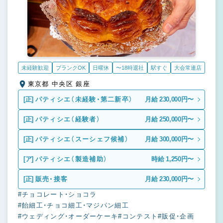
未経験歓迎
ブランクOK
日曜休
〜18時退社
駅すぐ
大会常連店
東京都 中央区 銀座
[正]
パティシエ（未経験・第二新卒）
月給 230,000円〜
[正]
パティシエ（経験者）
月給 250,000円〜
[正]
パティシエ（スーシェフ候補）
月給 300,000円〜
[ア]
パティシエ（製造補助）
時給 1,250円〜
[正]
販売・接客
月給 230,000円〜
#チョコレート・ショコラ
#飴細工・チョコ細工・マジパン細工
#ウェディング・オーダーケーキ
#コンテスト
#販促・企画