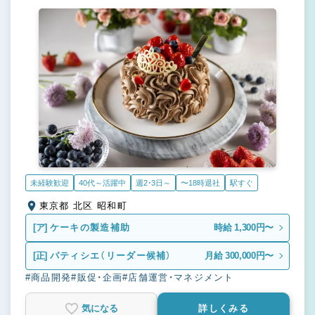
未経験歓迎
40代～活躍中
週2・3日～
〜18時退社
駅すぐ
東京都 北区 昭和町
[ア]
ケーキの製造補助
時給 1,300円〜
[正]
パティシエ（リーダー候補）
月給 300,000円〜
#商品開発
#販促・企画
#店舗運営・マネジメント
気になる
詳しくみる