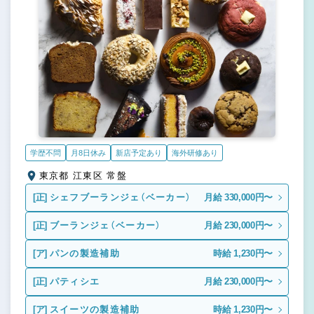
学歴不問
月8日休み
新店予定あり
海外研修あり
東京都 江東区 常盤
[正]
シェフブーランジェ（ベーカー）
月給 330,000円〜
[正]
ブーランジェ（ベーカー）
月給 230,000円〜
[ア]
パンの製造補助
時給 1,230円〜
[正]
パティシエ
月給 230,000円〜
[ア]
スイーツの製造補助
時給 1,230円〜