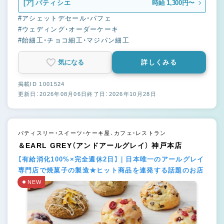
[ア]
パティシエ
時給 1,300円〜
#アシェットデセール・パフェ
#ウェディング・オーダーケーキ
#飴細工・チョコ細工・マジパン細工
気になる
詳しくみる
掲載ID 1001524
更新日：2026年08月06日
終了日：2026年10月28日
パティスリー・スイーツ・ケーキ屋、カフェ・レストラン
＆EARL GREY（アンドアールグレイ） 神戸本店
【有給消化100%×完全週休2日】｜日本唯一のアールグレイ
専門店で焼菓子の製造★ヒット商品を連発する話題のお店
NEW