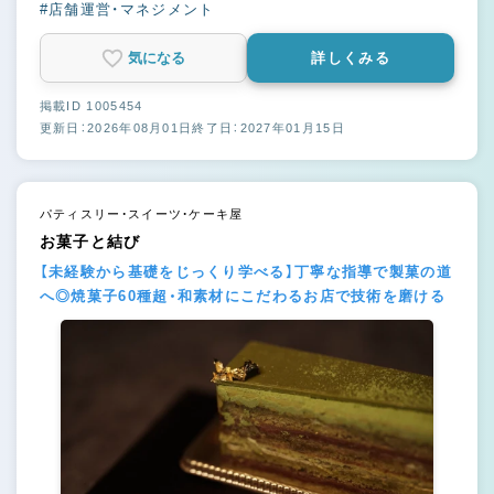
#店舗運営・マネジメント
気になる
詳しくみる
掲載ID 1005454
更新日：2026年08月01日
終了日：2027年01月15日
パティスリー・スイーツ・ケーキ屋
お菓子と結び
【未経験から基礎をじっくり学べる】丁寧な指導で製菓の道
へ◎焼菓子60種超・和素材にこだわるお店で技術を磨ける