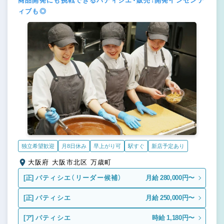
商品開発にも挑戦できるパティシエ・販売！開発インセンテ
ィブも◎
独立希望歓迎
月8日休み
早上がり可
駅すぐ
新店予定あり
大阪府 大阪市北区 万歳町
[正]
パティシエ（リーダー候補）
月給 280,000円〜
[正]
パティシエ
月給 250,000円〜
[ア]
パティシエ
時給 1,180円〜