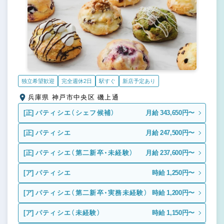
独立希望歓迎
完全週休2日
駅すぐ
新店予定あり
兵庫県 神戸市中央区 磯上通
[正]
パティシエ（シェフ候補）
月給 343,650円〜
[正]
パティシエ
月給 247,500円〜
[正]
パティシエ（第二新卒・未経験）
月給 237,600円〜
[ア]
パティシエ
時給 1,250円〜
[ア]
パティシエ（第二新卒・実務未経験）
時給 1,200円〜
[ア]
パティシエ（未経験）
時給 1,150円〜