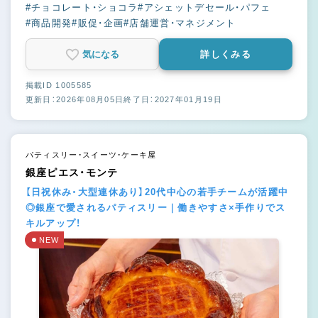
#チョコレート・ショコラ
#アシェットデセール・パフェ
#商品開発
#販促・企画
#店舗運営・マネジメント
気になる
詳しくみる
掲載ID 1005585
更新日：2026年08月05日
終了日：2027年01月19日
パティスリー・スイーツ・ケーキ屋
銀座ピエス・モンテ
【日祝休み・大型連休あり】20代中心の若手チームが活躍中
◎銀座で愛されるパティスリー｜働きやすさ×手作りでス
キルアップ！
NEW