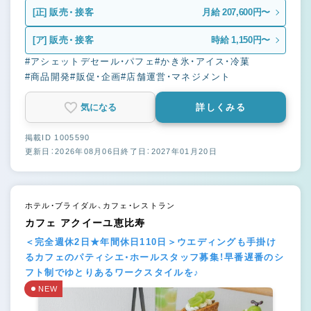
[正]
販売・接客
月給 207,600円〜
[ア]
販売・接客
時給 1,150円〜
#アシェットデセール・パフェ
#かき氷・アイス・冷菓
#商品開発
#販促・企画
#店舗運営・マネジメント
気になる
詳しくみる
掲載ID 1005590
更新日：2026年08月06日
終了日：2027年01月20日
ホテル・ブライダル、カフェ・レストラン
カフェ アクイーユ恵比寿
＜完全週休2日★年間休日110日＞ウエディングも手掛け
るカフェのパティシエ・ホールスタッフ募集！早番遅番のシ
フト制でゆとりあるワークスタイルを♪
NEW