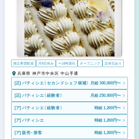
独立希望歓迎
月8日休み
〜18時退社
オープニング
定休日あり
兵庫県 神戸市中央区 中山手通
[正]
パティシエ（セカンドシェフ候補）
月給 300,000円〜
[正]
パティシエ（経験者）
月給 250,000円〜
[ア]
パティシエ（経験者）
時給 1,200円〜
[ア]
パティシエ
時給 1,200円〜
[ア]
販売・接客
時給 1,200円〜