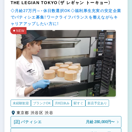
THE LEGIAN TOKYO（ザ レギャン トーキョー）
◇月給27万円～・休日数選択OK◇福利厚生充実の安定企業
でパティシエ募集！ワークライフバランスを整えながらキ
ャリアアップしたい方に！
NEW
未経験歓迎
ブランクOK
月8日休み
駅すぐ
新店予定あり
東京都 渋谷区 渋谷
[正]
パティシエ
月給 280,000円〜