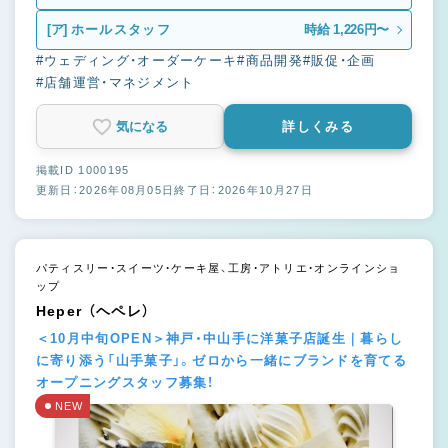
[ア]
ホールスタッフ
時給 1,226円〜
#ウェディング・オーダーケーキ
#商品開発
#販促・企画
#店舗運営・マネジメント
気になる
詳しくみる
掲載ID 1000195
更新日：2026年08月05日
終了日：2026年10月27日
パティスリー・スイーツ・ケーキ屋、工房・アトリエ・オンラインショ
ップ
Heper （ヘペレ）
＜10月中旬OPEN＞神戸・中山手に洋菓子店誕生｜暮らし
に寄り添う「山手菓子」。ゼロから一緒にブランドを育てる
オープニングスタッフ募集！
NEW