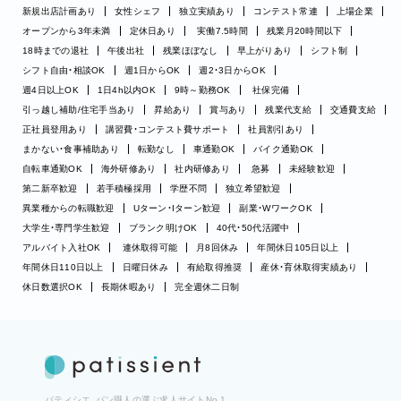
新規出店計画あり
女性シェフ
独立実績あり
コンテスト常連
上場企業
オープンから3年未満
定休日あり
実働7.5時間
残業月20時間以下
18時までの退社
午後出社
残業ほぼなし
早上がりあり
シフト制
シフト自由・相談OK
週1日からOK
週2・3日からOK
週4日以上OK
1日4h以内OK
9時～勤務OK
社保完備
引っ越し補助/住宅手当あり
昇給あり
賞与あり
残業代支給
交通費支給
正社員登用あり
講習費・コンテスト費サポート
社員割引あり
まかない・食事補助あり
転勤なし
車通勤OK
バイク通勤OK
自転車通勤OK
海外研修あり
社内研修あり
急募
未経験歓迎
第二新卒歓迎
若手積極採用
学歴不問
独立希望歓迎
異業種からの転職歓迎
Uターン・Iターン歓迎
副業・WワークOK
大学生・専門学生歓迎
ブランク明けOK
40代・50代活躍中
アルバイト入社OK
連休取得可能
月8回休み
年間休日105日以上
年間休日110日以上
日曜日休み
有給取得推奨
産休・育休取得実績あり
休日数選択OK
長期休暇あり
完全週休二日制
パティシエ、パン職人の選ぶ求人サイトNo.1