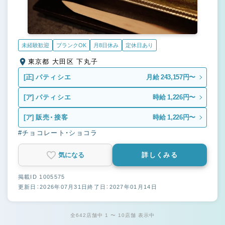
未経験歓迎
ブランクOK
月8日休み
定休日あり
東京都 大田区 下丸子
[正]
パティシエ
月給 243,157円〜
[ア]
パティシエ
時給 1,226円〜
[ア]
販売・接客
時給 1,226円〜
#チョコレート・ショコラ
気になる
詳しくみる
掲載ID 1005575
更新日：2026年07月31日
終了日：2027年01月14日
全642店舗中 1 〜 10店舗 表示中