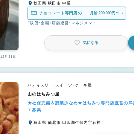
秋田県 秋田市 中通
[正]
チョコレート専門店の販
月給 200,000円〜
売スタッフ
#販促・企画
#店舗運営・マネジメント
気になる
12月31日
パティスリー・スイーツ・ケーキ屋
山のはちみつ屋
★社保完備＆残業少なめ★はちみつ専門店直営の洋
エ募集
秋田県 仙北市 田沢湖生保内字石神