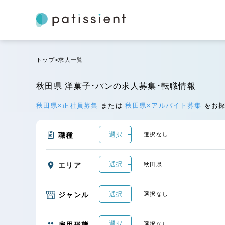
トップ
求人一覧
秋田県 洋菓子・パンの求人募集・転職情報
秋田県×正社員募集
または
秋田県×アルバイト募集
をお
選択
職種
選択なし
選択
エリア
秋田県
選択
ジャンル
選択なし
選択
雇用形態
選択なし