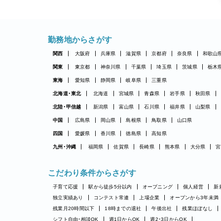
勤務地からさがす
関西
大阪府
兵庫県
滋賀県
京都府
奈良県
和歌山
関東
東京都
神奈川県
千葉県
埼玉県
茨城県
栃木
東海
愛知県
静岡県
岐阜県
三重県
北海道・東北
北海道
宮城県
青森県
岩手県
秋田県
北陸・甲信越
新潟県
富山県
石川県
福井県
山梨県
中国
広島県
岡山県
島根県
鳥取県
山口県
四国
愛媛県
香川県
徳島県
高知県
九州・沖縄
福岡県
佐賀県
長崎県
熊本県
大分県
宮
こだわり条件からさがす
子育て応援
駅から徒歩5分以内
オープニング
個人経営
新
独立実績あり
コンテスト常連
上場企業
オープンから3年未満
残業月20時間以下
18時までの退社
午後出社
残業ほぼなし
シフト自由・相談OK
週1日からOK
週2・3日からOK