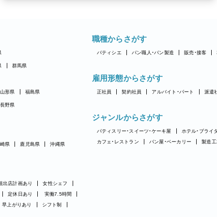
職種からさがす
県
パティシエ
パン職人・パン製造
販売・接客
県
群馬県
雇用形態からさがす
山形県
福島県
正社員
契約社員
アルバイト・パート
派遣
長野県
ジャンルからさがす
パティスリー・スイーツ・ケーキ屋
ホテル・ブライ
カフェ・レストラン
パン屋・ベーカリー
製造工
崎県
鹿児島県
沖縄県
規出店計画あり
女性シェフ
定休日あり
実働7.5時間
早上がりあり
シフト制