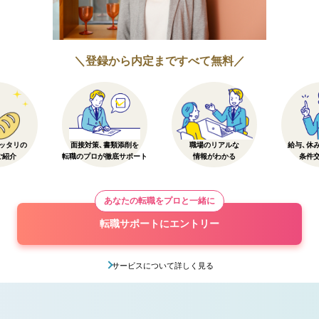
＼登録から内定まですべて無料／
ッタリの
面接対策、書類添削を
職場のリアルな
給与、休
ご紹介
転職のプロが徹底サポート
情報がわかる
条件
あなたの転職をプロと一緒に
転職サポートにエントリー
サービスについて詳しく見る