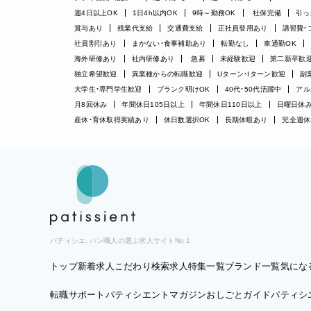
週4日以上OK
1日4h以内OK
9時～勤務OK
社保完備
引っ
賞与あり
残業代支給
交通費支給
正社員登用あり
講習費・
社員割引あり
まかない・食事補助あり
転勤なし
車通勤OK
海外研修あり
社内研修あり
急募
未経験歓迎
第二新卒歓
独立希望歓迎
異業種からの転職歓迎
Uターン・Iターン歓迎
副
大学生・専門学生歓迎
ブランク明けOK
40代・50代活躍中
アル
月8回休み
年間休日105日以上
年間休日110日以上
日曜日休
産休・育休取得実績あり
休日数選択OK
長期休暇あり
完全週休
パティシエ、パン職人の選ぶ求人サイトNo.1
トップ
新着求人
こだわり検索
求人特集一覧
ブランド一覧
気にな
転職サポート
パティシエントマガジン
おしごとガイド
パティシエ