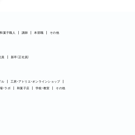
和菓子職人
講師
本部職
その他
社員
新卒（正社員）
ダル
工房・アトリエ・オンラインショップ
場・ラボ
和菓子店
学校・教室
その他