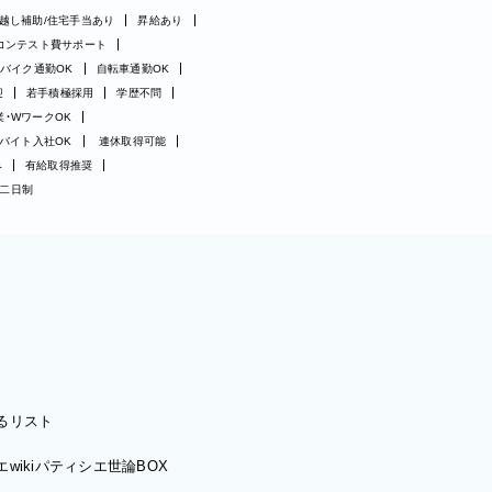
越し補助/住宅手当あり
昇給あり
コンテスト費サポート
バイク通勤OK
自転車通勤OK
迎
若手積極採用
学歴不問
業・WワークOK
バイト入社OK
連休取得可能
み
有給取得推奨
二日制
るリスト
wiki
パティシエ世論BOX