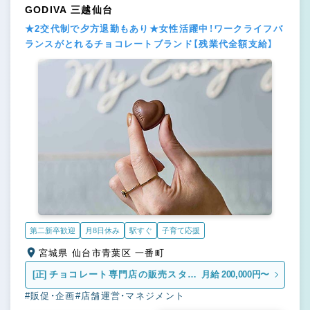
GODIVA 三越仙台
★2交代制で夕方退勤もあり★女性活躍中！ワークライフバ
ランスがとれるチョコレートブランド【残業代全額支給】
第二新卒歓迎
月8日休み
駅すぐ
子育て応援
宮城県 仙台市青葉区 一番町
[正]
チョコレート専門店の販売スタッ
月給 200,000円〜
フ
#販促・企画
#店舗運営・マネジメント