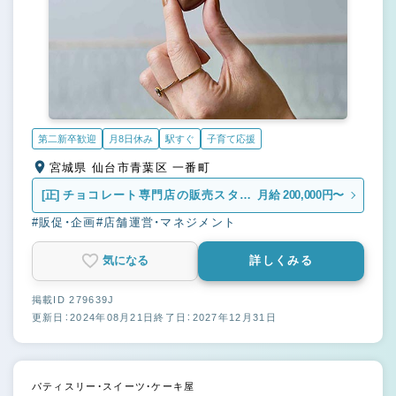
第二新卒歓迎
月8日休み
駅すぐ
子育て応援
宮城県 仙台市青葉区 一番町
[正]
チョコレート専門店の販売スタッ
月給 200,000円〜
フ
#販促・企画
#店舗運営・マネジメント
気になる
詳しくみる
掲載ID 279639J
更新日：2024年08月21日
終了日：2027年12月31日
パティスリー・スイーツ・ケーキ屋