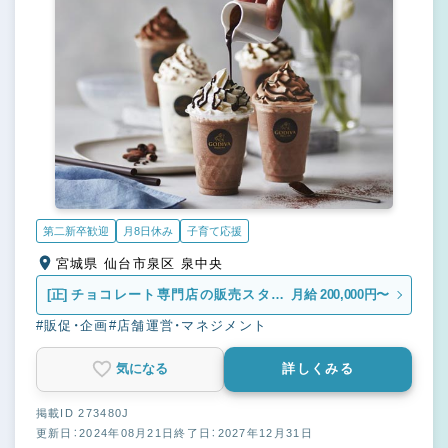
第二新卒歓迎
月8日休み
子育て応援
宮城県 仙台市泉区 泉中央
[正]
チョコレート専門店の販売スタッ
月給 200,000円〜
フ
#販促・企画
#店舗運営・マネジメント
気になる
詳しくみる
掲載ID 273480J
更新日：2024年08月21日
終了日：2027年12月31日