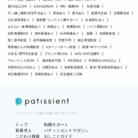
週4日以上OK
1日4h以内OK
9時～勤務OK
社保完備
引っ越し補助/住宅手当あり
昇給あり
賞与あり
残業代支給
交通費支給
正社員登用あり
講習費・コンテスト費サポート
社員割引あり
まかない・食事補助あり
転勤なし
車通勤OK
バイク通勤OK
自転車通勤OK
海外研修あり
社内研修あり
急募
未経験歓迎
第二新卒歓迎
若手積極採用
学歴不問
独立希望歓迎
異業種からの転職歓迎
Uターン・Iターン歓迎
副業・WワークOK
大学生・専門学生歓迎
ブランク明けOK
40代・50代活躍中
アルバイト入社OK
連休取得可能
月8回休み
年間休日105日以上
年間休日110日以上
日曜日休み
有給取得推奨
産休・育休取得実績あり
休日数選択OK
長期休暇あり
完全週休二日制
パティシエ、パン職人の選ぶ求人サイトNo.1
トップ
転職サポート
新着求人
パティシエントマガジン
こだわり検索
おしごとガイド