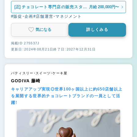
[正]
チョコレート専門店の販売スタッ
月給 200,000円〜
フ
#販促・企画
#店舗運営・マネジメント
気になる
詳しくみる
掲載ID 275537J
更新日：2024年08月21日
終了日：2027年12月31日
パティスリー・スイーツ・ケーキ屋
GODIVA 藤崎
キャリアアップ実現◎世界100ヶ国以上に約650店舗以上
を展開する世界的チョコレートブランドの一員として活
躍！