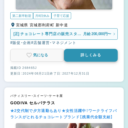
第二新卒歓迎
月8日休み
子育て応援
宮城県 宮城郡利府町 新中道
[正]
チョコレート専門店の販売スタッ
月給 200,000円〜
フ
#販促・企画
#店舗運営・マネジメント
気になる
詳しくみる
掲載ID 268465J
更新日：2024年08月21日
終了日：2027年12月31日
パティスリー・スイーツ・ケーキ屋
GODIVA セルバテラス
★2交代制で夕方退勤もあり★女性活躍中！ワークライフバ
ランスがとれるチョコレートブランド【残業代全額支給】