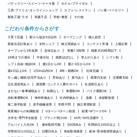
パティスリー・スイーツ・ケーキ屋
ホテル・ブライダル
工房・アトリエ・オンラインショップ
カフェ・レストラン
パン屋・ベーカリー
製造工場・ラボ
和菓子店
学校・教室
その他
こだわり条件からさがす
子育て応援
駅から徒歩5分以内
オープニング
個人経営
新規出店計画あり
女性シェフ
独立実績あり
コンテスト常連
上場企業
オープンから3年未満
定休日あり
実働7.5時間
残業月20時間以下
18時までの退社
午後出社
残業ほぼなし
早上がりあり
シフト制
シフト自由・相談OK
週1日からOK
週2・3日からOK
週4日以上OK
1日4h以内OK
9時～勤務OK
社保完備
引っ越し補助/住宅手当あり
昇給あり
賞与あり
残業代支給
交通費支給
正社員登用あり
講習費・コンテスト費サポート
社員割引あり
まかない・食事補助あり
転勤なし
車通勤OK
バイク通勤OK
自転車通勤OK
海外研修あり
社内研修あり
急募
未経験歓迎
第二新卒歓迎
若手積極採用
学歴不問
独立希望歓迎
異業種からの転職歓迎
Uターン・Iターン歓迎
副業・WワークOK
大学生・専門学生歓迎
ブランク明けOK
40代・50代活躍中
アルバイト入社OK
連休取得可能
月8回休み
年間休日105日以上
年間休日110日以上
日曜日休み
有給取得推奨
産休・育休取得実績あり