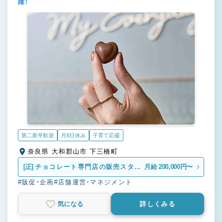
躍！
第二新卒歓迎
月8日休み
子育て応援
奈良県 大和郡山市 下三橋町
[正]
チョコレート専門店の販売スタッ
月給 200,000円〜
フ
#販促・企画
#店舗運営・マネジメント
気になる
詳しくみる