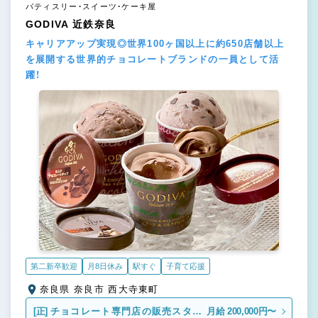
パティスリー・スイーツ・ケーキ屋
GODIVA 近鉄奈良
キャリアアップ実現◎世界100ヶ国以上に約650店舗以上
を展開する世界的チョコレートブランドの一員として活
躍！
第二新卒歓迎
月8日休み
駅すぐ
子育て応援
奈良県 奈良市 西大寺東町
[正]
チョコレート専門店の販売スタッ
月給 200,000円〜