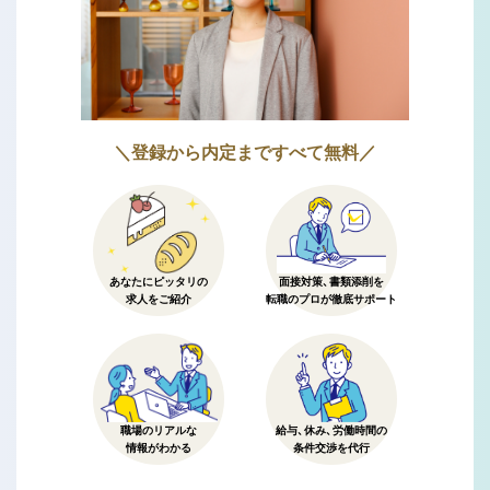
＼登録から内定まですべて無料／
あなたにピッタリの
面接対策、書類添削を
求人をご紹介
転職のプロが徹底サポート
職場のリアルな
給与、休み、労働時間の
情報がわかる
条件交渉を代行