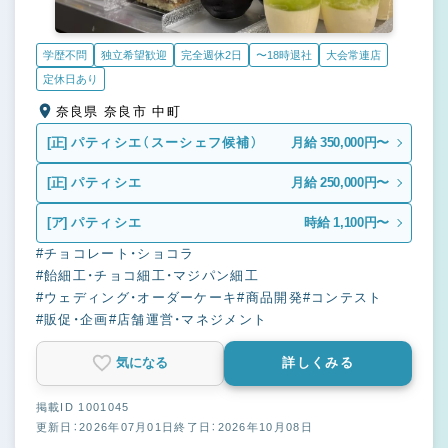
学歴不問
独立希望歓迎
完全週休2日
〜18時退社
大会常連店
定休日あり
奈良県 奈良市 中町
[正]
パティシエ（スーシェフ候補）
月給 350,000円〜
[正]
パティシエ
月給 250,000円〜
[ア]
パティシエ
時給 1,100円〜
#チョコレート・ショコラ
#飴細工・チョコ細工・マジパン細工
#ウェディング・オーダーケーキ
#商品開発
#コンテスト
#販促・企画
#店舗運営・マネジメント
気になる
詳しくみる
掲載ID 1001045
更新日：2026年07月01日
終了日：2026年10月08日