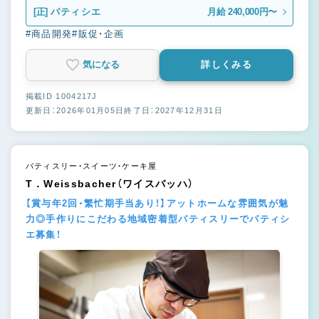
[正]
パティシエ
月給 240,000円〜
#商品開発
#販促・企画
気になる
詳しくみる
掲載ID 1004217J
更新日：2026年01月05日
終了日：2027年12月31日
パティスリー・スイーツ・ケーキ屋
T．Weissbacher（ワイスバッハ）
【賞与年2回・繁忙期手当あり！】アットホームな雰囲気が魅
力◎手作りにこだわる地域密着型パティスリーでパティシ
エ募集！