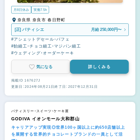
月8日休み
実働7.5h
奈良県 奈良市 春日野町
[正]
パティシエ
月給 250,000円〜
#アシェットデセール・パフェ
#飴細工・チョコ細工・マジパン細工
#ウェディング・オーダーケーキ
気になる
詳しくみる
掲載ID 167627J
更新日：2024年08月21日
終了日：2027年12月31日
パティスリー・スイーツ・ケーキ屋
GODIVA イオンモール大和郡山
キャリアアップ実現◎世界100ヶ国以上に約650店舗以上
を展開する世界的チョコレートブランドの一員として活