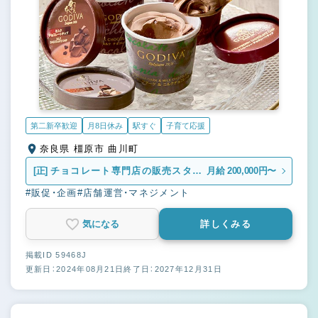
第二新卒歓迎
月8日休み
駅すぐ
子育て応援
奈良県 橿原市 曲川町
[正]
チョコレート専門店の販売スタッ
月給 200,000円〜
フ
#販促・企画
#店舗運営・マネジメント
気になる
詳しくみる
掲載ID 59468J
更新日：2024年08月21日
終了日：2027年12月31日