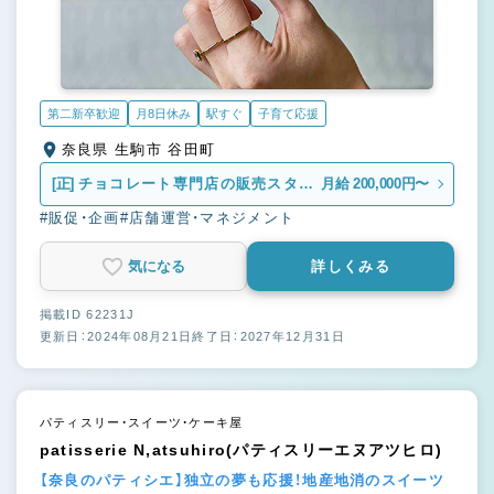
第二新卒歓迎
月8日休み
駅すぐ
子育て応援
奈良県 生駒市 谷田町
[正]
チョコレート専門店の販売スタッ
月給 200,000円〜
フ
#販促・企画
#店舗運営・マネジメント
気になる
詳しくみる
掲載ID 62231J
更新日：2024年08月21日
終了日：2027年12月31日
パティスリー・スイーツ・ケーキ屋
patisserie N,atsuhiro(パティスリーエヌアツヒロ)
【奈良のパティシエ】独立の夢も応援！地産地消のスイーツ