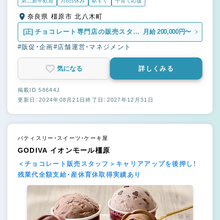
第二新卒歓迎
月8日休み
駅すぐ
子育て応援
奈良県 橿原市 北八木町
[正]
チョコレート専門店の販売スタッ
月給 200,000円〜
フ
#販促・企画
#店舗運営・マネジメント
気になる
詳しくみる
掲載ID 58644J
更新日：2024年08月21日
終了日：2027年12月31日
パティスリー・スイーツ・ケーキ屋
GODIVA イオンモール橿原
＜チョコレート販売スタッフ＞キャリアアップを後押し！
残業代全額支給・産休育休取得実績あり