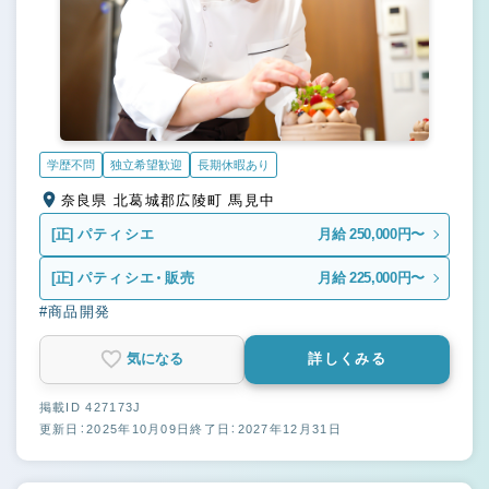
学歴不問
独立希望歓迎
長期休暇あり
奈良県 北葛城郡広陵町 馬見中
[正]
パティシエ
月給 250,000円〜
[正]
パティシエ・販売
月給 225,000円〜
#商品開発
気になる
詳しくみる
掲載ID 427173J
更新日：2025年10月09日
終了日：2027年12月31日