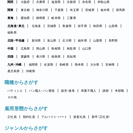
関西
大阪府
兵庫県
滋賀県
京都府
奈良県
和歌山県
関東
東京都
神奈川県
千葉県
埼玉県
茨城県
栃木県
群馬県
東海
愛知県
静岡県
岐阜県
三重県
北海道・東北
北海道
宮城県
青森県
岩手県
秋田県
山形県
福島県
北陸・甲信越
新潟県
富山県
石川県
福井県
山梨県
長野県
中国
広島県
岡山県
島根県
鳥取県
山口県
四国
愛媛県
香川県
徳島県
高知県
九州・沖縄
福岡県
佐賀県
長崎県
熊本県
大分県
宮崎県
鹿児島県
沖縄県
職種からさがす
パティシエ
パン職人・パン製造
販売・接客
和菓子職人
講師
本部職
その他
雇用形態からさがす
正社員
契約社員
アルバイト・パート
派遣社員
新卒（正社員）
ジャンルからさがす