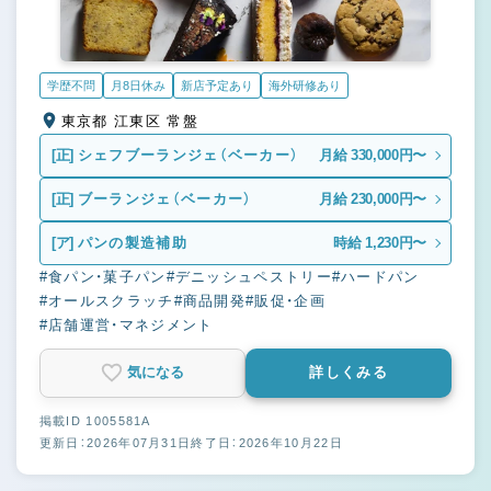
学歴不問
月8日休み
新店予定あり
海外研修あり
東京都 江東区 常盤
[正]
シェフブーランジェ（ベーカー）
月給 330,000円〜
[正]
ブーランジェ（ベーカー）
月給 230,000円〜
[ア]
パンの製造補助
時給 1,230円〜
#食パン・菓子パン
#デニッシュペストリー
#ハードパン
#オールスクラッチ
#商品開発
#販促・企画
#店舗運営・マネジメント
気になる
詳しくみる
掲載ID 1005581A
更新日：2026年07月31日
終了日：2026年10月22日