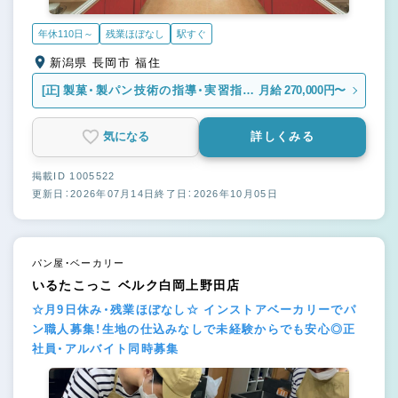
年休110日～
残業ほぼなし
駅すぐ
新潟県 長岡市 福住
[正]
製菓・製パン技術の指導・実習指導
月給 270,000円〜
者
気になる
詳しくみる
掲載ID 1005522
更新日：2026年07月14日
終了日：2026年10月05日
パン屋・ベーカリー
いるたこっこ ベルク白岡上野田店
☆月9日休み・残業ほぼなし☆ インストアベーカリーでパ
ン職人募集！生地の仕込みなしで未経験からでも安心◎正
社員・アルバイト同時募集