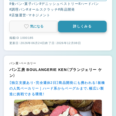
#食パン・菓子パン
#デニッシュペストリー
#ハードパン
#調理パン
#オールスクラッチ
#商品開発
#店舗運営・マネジメント
気になる
詳しくみる
掲載ID 1000185
更新日：2026年06月24日
終了日：2026年12月08日
パン屋・ベーカリー
パン工房 BOULANGERIE KEN（ブランジェリー ケ
ン）
【独立支援あり・完全週休2日】商品開発にも携われる！板橋
の人気ベーカリー｜ハード系からベーグルまで、幅広い製
造に挑戦できる環境！