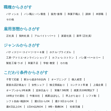
職種からさがす
パティシエ
パン職人・パン製造
販売・接客
和菓子職人
講師
本部職
その他
雇用形態からさがす
正社員
契約社員
アルバイト・パート
派遣社員
新卒（正社員）
ジャンルからさがす
パティスリー・スイーツ・ケーキ屋
ホテル・ブライダル
工房・アトリエ・オンラインショップ
カフェ・レストラン
パン屋・ベーカリー
製造工場・ラボ
和菓子店
学校・教室
その他
こだわり条件からさがす
子育て応援
駅から徒歩5分以内
オープニング
個人経営
新規出店計画あり
女性シェフ
独立実績あり
コンテスト常連
上場企業
オープンから3年未満
定休日あり
実働7.5時間
残業月20時間以下
18時までの退社
午後出社
残業ほぼなし
早上がりあり
シフト制
シフト自由・相談OK
週1日からOK
週2・3日からOK
週4日以上OK
1日4h以内OK
9時～勤務OK
社保完備