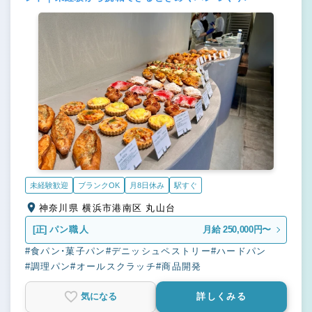
未経験歓迎
ブランクOK
月8日休み
駅すぐ
神奈川県 横浜市港南区 丸山台
[正]
パン職人
月給 250,000円〜
#食パン・菓子パン
#デニッシュペストリー
#ハードパン
#調理パン
#オールスクラッチ
#商品開発
気になる
詳しくみる