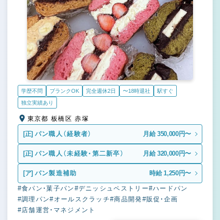
学歴不問
ブランクOK
完全週休2日
〜18時退社
駅すぐ
独立実績あり
東京都 板橋区 赤塚
[正]
パン職人（経験者）
月給 350,000円〜
[正]
パン職人（未経験・第二新卒）
月給 320,000円〜
[ア]
パン製造補助
時給 1,250円〜
#食パン・菓子パン
#デニッシュペストリー
#ハードパン
#調理パン
#オールスクラッチ
#商品開発
#販促・企画
#店舗運営・マネジメント