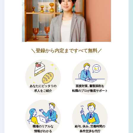
＼登録から内定まですべて無料／
あなたにピッタリの
面接対策、書類添削を
求人をご紹介
転職のプロが徹底サポート
職場のリアルな
給与、休み、労働時間の
情報がわかる
条件交渉を代行