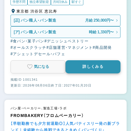
学歴不問
独立希望歓迎
月8日休み
駅すぐ
東京都 渋谷区 恵比寿
[正]
パン職人・パン製造
月給 250,000円〜
[ア]
パン職人・パン製造
時給 1,330円〜
#食パン・菓子パン
#デニッシュペストリー
#オールスクラッチ
#店舗運営・マネジメント
#商品開発
#アシェットデセール・パフェ
気になる
詳しくみる
掲載ID 1001341
更新日：2026年08月06日
終了日：2027年01月20日
パン屋・ベーカリー、製造工場・ラボ
FROMBAKERY（フロムベーカリー）
【早朝勤務でも夕方前退勤◎】人気パティスリー発の新ブラ
ンド｜未経験から挑戦できるときめくパンづくり♪