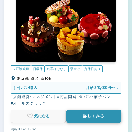
未経験歓迎
日曜休
残業ほぼなし
駅すぐ
定休日あり
東京都 港区 浜松町
[正]
パン職人
月給 240,000円〜
#店舗運営・マネジメント
#商品開発
#食パン・菓子パン
#オールスクラッチ
気になる
詳しくみる
掲載ID 457282