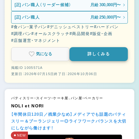
[正]
パン職人（リーダー候補）
月給 300,000円〜
[正]
パン職人
月給 250,000円〜
#食パン・菓子パン
#デニッシュペストリー
#ハードパン
#調理パン
#オールスクラッチ
#商品開発
#販促・企画
#店舗運営・マネジメント
気になる
詳しくみる
掲載ID 1005571A
更新日：2026年07月15日
終了日：2026年10月06日
パティスリー・スイーツ・ケーキ屋、パン屋・ベーカリー
NOLI et NORI
【年間休日120日／残業少なめ】メディアでも話題のパティ
スリー＆ブーランジェリー◎ライフワークバランスを大切
にしながら働けます！
NEW