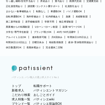
引っ越し補助/住宅手当あり
昇給あり
賞与あり
残業代支給
交通費支給
正社員登用あり
講習費・コンテスト費サポート
社員割引あり
まかない・食事補助あり
転勤なし
車通勤OK
バイク通勤OK
自転車通勤OK
海外研修あり
社内研修あり
急募
未経験歓迎
第二新卒歓迎
若手積極採用
学歴不問
独立希望歓迎
異業種からの転職歓迎
Uターン・Iターン歓迎
副業・WワークOK
大学生・専門学生歓迎
ブランク明けOK
40代・50代活躍中
アルバイト入社OK
連休取得可能
月8回休み
年間休日105日以上
年間休日110日以上
日曜日休み
有給取得推奨
産休・育休取得実績あり
休日数選択OK
長期休暇あり
完全週休二日制
パティシエ、パン職人の選ぶ求人サイトNo.1
トップ
転職サポート
新着求人
パティシエントマガジン
こだわり検索
おしごとガイド
求人特集一覧
パティシエwiki
ブランド一覧
パティシエ世論BOX