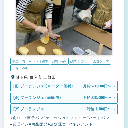
学歴不問
40代～活躍中
月8日休み
残業ほぼなし
女性シェフ
子育て応援
埼玉県 白岡市 上野田
[正]
ブーランジェ（リーダー候補）
月給 280,000円〜
[正]
ブーランジェ（経験者）
月給 230,000円〜
[ア]
ブーランジェ
時給 1,180円〜
#食パン・菓子パン
#デニッシュペストリー
#ハードパン
#調理パン
#商品開発
#店舗運営・マネジメント