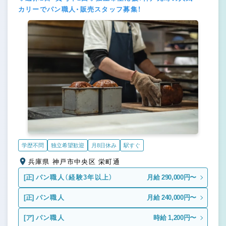
カリーでパン職人・販売スタッフ募集！
学歴不問
独立希望歓迎
月8日休み
駅すぐ
兵庫県 神戸市中央区 栄町通
[正]
パン職人（経験3年以上）
月給 290,000円〜
[正]
パン職人
月給 240,000円〜
[ア]
パン職人
時給 1,200円〜