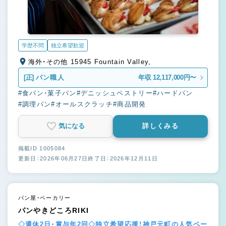
学歴不問
独立希望歓迎
海外・その他 15945 Fountain Valley,
[正]
パン職人
年収 12,117,000円〜
#食パン・菓子パン
#デニッシュペストリー
#ハードパン
#調理パン
#オールスクラッチ
#商品開発
気になる
詳しくみる
掲載ID 1005084
更新日：2026年06月27日
終了日：2026年12月11日
パン屋・ベーカリー
パンやきどころRIKI
◇週休2日・賞与年2回◇独立希望応援！神戸元町の人気ベー