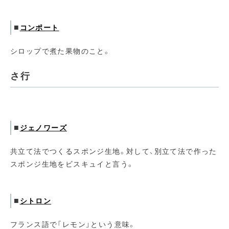
■
コンポート
シロップで煮た果物のこと。
さ行
■
ジェノワーズ
共立て法でつくるスポンジ生地。対して、別立て法で作った
スポンジ生地をビスキュイと言う。
■
シトロン
フランス語で「レモン」という意味。