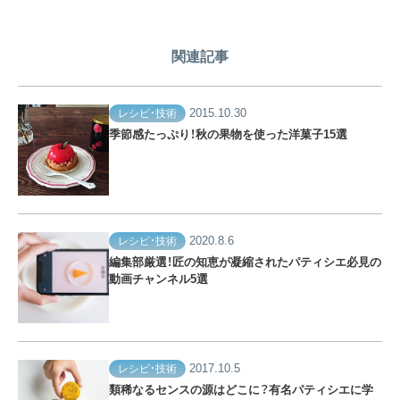
関連記事
2015.10.30
レシピ・技術
季節感たっぷり！秋の果物を使った洋菓子15選
2020.8.6
レシピ・技術
編集部厳選！匠の知恵が凝縮されたパティシエ必見の
動画チャンネル5選
2017.10.5
レシピ・技術
類稀なるセンスの源はどこに？有名パティシエに学