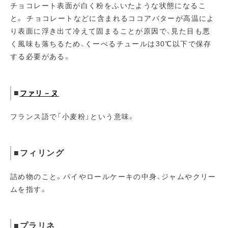
チョコレート表面が白く粉をふいたような状態になるこ
と。 チョコレートなどに含まれるココアバターが高温によ
り表面に浮き出て冷えて固まることが原因で、見た目も悪
く風味も落ちるため、くーべるチュールは30℃以下で保存
する必要がある。
■
ファリ－ヌ
フランス語で「小麦粉」という意味。
■フィリング
詰め物のこと。パイやロールケーキの中身、ジャムやクリー
ムを指す。
■プラリネ