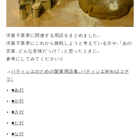
洋菓子業界に関連する用語をまとめました。
洋菓子業界にこれから挑戦しようと考えている方や、「あの
言葉、どんな意味だっけ？」と思ったときに。
参考にしてみてください☆
→
パティシエのための製菓用語集、パティシエWikiはコチ
ラ！
■あ行
■か行
■さ行
■た行
■な行