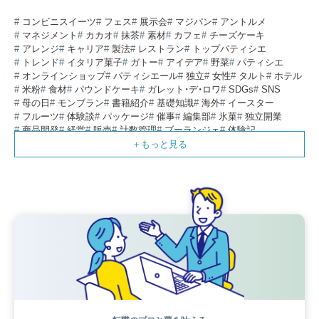
コンビニスイーツ
フェス
展示会
マジパン
アントルメ
マネジメント
カカオ
抹茶
素材
カフェ
チーズケーキ
アレンジ
キャリア
製法
レストラン
トップパティシエ
トレンド
イタリア菓子
ガトー
アイデア
野菜
パティシエ
オンラインショップ
パティシエール
独立
女性
タルト
ホテル
米粉
食材
パウンドケーキ
ガレット・デ・ロワ
SDGs
SNS
母の日
モンブラン
書籍紹介
基礎知識
海外
イースター
フルーツ
体験談
パッケージ
催事
編集部
氷菓
独立開業
商品開発
経営
販売
計数管理
ブーランジェ
体験記
コンテスト
販売促進
コラム
パン
スタッフ育成
就職活動
スイーツ
IT
業界事情
講習会
潜入レポート
クリスマス
新人パティシエ
インタビュー
アンケート
働き方
フリーランス
専門店
コロナ対策
デザイン
ウェデイングケーキ
バレンタイン
ショコラティエ
留学
アジア
ベーカリー
工場
専門学生
海外事情
ワークライフバランス
生菓子
アシェットデセール
資格
シェフ
フランス
オーブン担当
チョコレート
身体のケア
歴史