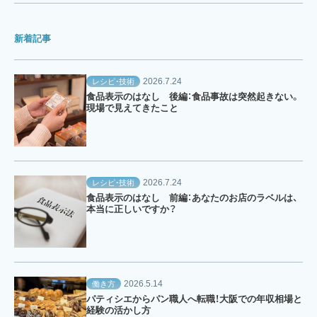
新着記事
2026.7.24
レシピ・技術
食品表示のはなし 後編：食品事故は突然起きない。
現場で見えてきたこと
2026.7.24
レシピ・技術
食品表示のはなし 前編：あなたのお店のラベルは、
本当に正しいですか？
2026.5.14
働き方
パティシエからパン職人へ転職！大阪での年収相場と
経験の活かし方