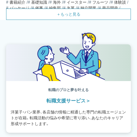
書籍紹介
基礎知識
海外
イースター
フルーツ
体験談
パッケージ
催事
編集部
氷菓
独立開業
商品開発
経営
販売
計数管理
ブーランジェ
体験記
コンテスト
販売促進
コラム
パン
スタッフ育成
就職活動
スイーツ
IT
業界事情
講習会
潜入レポート
クリスマス
新人パティシエ
インタビュー
アンケート
働き方
フリーランス
専門店
コロナ対策
デザイン
ウェデイングケーキ
バレンタイン
ショコラティエ
留学
アジア
ベーカリー
工場
専門学生
海外事情
ワークライフバランス
生菓子
アシェットデセール
資格
シェフ
フランス
オーブン担当
チョコレート
身体のケア
歴史
転職のプロと夢を叶える
転職支援サービス
洋菓子・パン業界、各店舗の情報に精通した専門の転職エージェン
トが在籍。転職活動の悩みや希望に寄り添い、あなたのキャリア
形成サポートします。