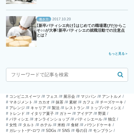
2017.10.20
働き方
【新卒パティシエ向け】はじめての職場選びだからこ
そ○○が大事！新卒パティシエの就職活動での注意点
とは？
もっと見る
コンビニスイーツ
フェス
展示会
マジパン
アントルメ
マネジメント
カカオ
抹茶
素材
カフェ
チーズケーキ
アレンジ
キャリア
製法
レストラン
トップパティシエ
トレンド
イタリア菓子
ガトー
アイデア
野菜
パティシエ
オンラインショップ
パティシエール
独立
女性
タルト
ホテル
米粉
食材
パウンドケーキ
ガレット・デ・ロワ
SDGs
SNS
母の日
モンブラン