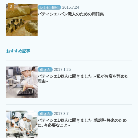
2015.7.24
レシピ・技術
パティシエ・パン職人のための用語集
おすすめ記事
2017.1.25
働き方
パティシエ149人に聞きました！~私がお店を辞めた
理由~
2017.3.7
働き方
パティシエ149人に聞きました！第2弾~将来のため
に、今必要なこと~