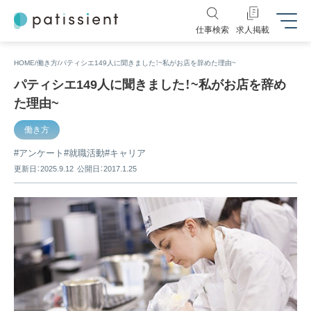
仕事検索
求人掲載
HOME
働き方
パティシエ149人に聞きました！~私がお店を辞めた理由~
パティシエ149人に聞きました！~私がお店を辞め
た理由~
働き方
アンケート
就職活動
キャリア
更新日：2025.9.12
公開日：2017.1.25