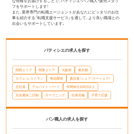
な情報をお届けすることで、パティシエ・パン職人・販売スタッ
フをサポートします！
また、業界専門の転職エージェントがあなたにピッタリのお仕
事を紹介する「転職支援サービス」を通して、より良い職場との
出会いもサポートしています。
パティシエの求人を探す
関西エリア
関東エリア
大阪府
東京都
カフェ・レストラン
商品開発
責任者（シェフ・スーシェフ）
正社員
アルバイト・パート
年間休日105日以上
完全週休二日制
オープニング
社保完備
子育て応援
パン職人の求人を探す