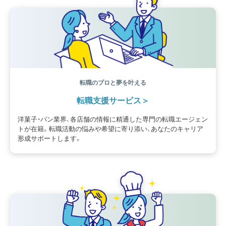
海外事情
ワークライフバランス
生菓子
アシェットデセール
資格
シェフ
フランス
オーブン担当
チョコレート
身体のケア
歴史
転職のプロと夢を叶える
転職支援サービス
洋菓子・パン業界、各店舗の情報に精通した専門の転職エージェン
トが在籍。転職活動の悩みや希望に寄り添い、あなたのキャリア
形成サポートします。