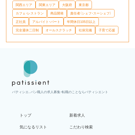
関西エリア
関東エリア
大阪府
東京都
カフェ・レストラン
商品開発
責任者（シェフ・スーシェフ）
正社員
アルバイト・パート
年間休日105日以上
完全週休二日制
オールスクラッチ
社保完備
子育て応援
パティシエ、パン職人の求人募集・転職のことならパティシエント
トップ
新着求人
気になるリスト
こだわり検索