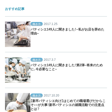
おすすめ記事
2017.1.25
働き方
パティシエ149人に聞きました！~私がお店を辞めた
理由~
2017.3.7
働き方
パティシエ149人に聞きました！第2弾~将来のため
に、今必要なこと~
2017.10.20
働き方
【新卒パティシエ向け】はじめての職場選びだからこ
そ○○が大事！新卒パティシエの就職活動での注意点
とは？