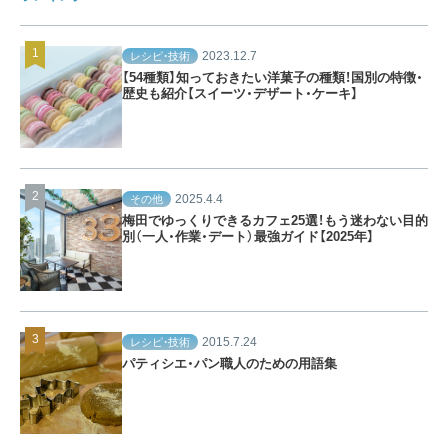
2023.12.7
レシピ・技術
【54種類】知っておきたい洋菓子の種類！国別の特徴・
歴史も紹介【スイーツ・デザート・ケーキ】
2025.4.4
その他
梅田でゆっくりできるカフェ25選！もう迷わない目的
別（一人・作業・デート）最強ガイド【2025年】
2015.7.24
レシピ・技術
パティシエ・パン職人のための用語集