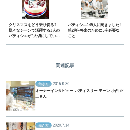
クリスマスをどう乗り切る？
パティシエ149人に聞きました！
様々なシーンで活躍する3人の
第2弾~将来のために、今必要な
パティシエが”大切にしている
こと~
こと”
関連記事
2015.9.30
働き方
オーナーインタビュー：パティスリー モーン 小西 正
二さん
2020.7.14
働き方