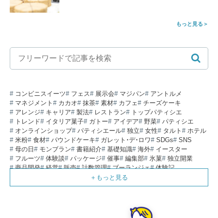
もっと見る
コンビニスイーツ
フェス
展示会
マジパン
アントルメ
マネジメント
カカオ
抹茶
素材
カフェ
チーズケーキ
アレンジ
キャリア
製法
レストラン
トップパティシエ
トレンド
イタリア菓子
ガトー
アイデア
野菜
パティシエ
オンラインショップ
パティシエール
独立
女性
タルト
ホテル
米粉
食材
パウンドケーキ
ガレット・デ・ロワ
SDGs
SNS
母の日
モンブラン
書籍紹介
基礎知識
海外
イースター
フルーツ
体験談
パッケージ
催事
編集部
氷菓
独立開業
商品開発
経営
販売
計数管理
ブーランジェ
体験記
コンテスト
販売促進
コラム
パン
スタッフ育成
就職活動
スイーツ
IT
業界事情
講習会
潜入レポート
クリスマス
新人パティシエ
インタビュー
アンケート
働き方
フリーランス
専門店
コロナ対策
デザイン
ウェデイングケーキ
バレンタイン
ショコラティエ
留学
アジア
ベーカリー
工場
専門学生