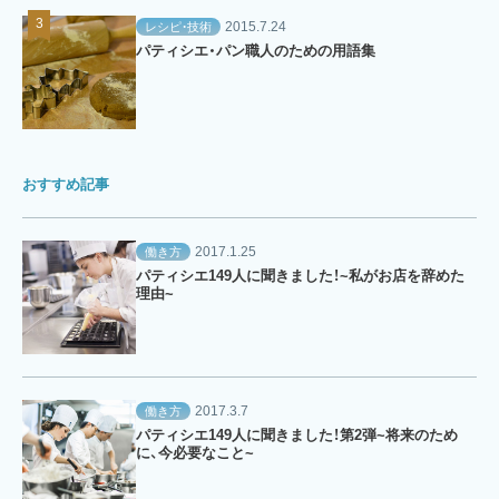
2015.7.24
レシピ・技術
パティシエ・パン職人のための用語集
おすすめ記事
2017.1.25
働き方
パティシエ149人に聞きました！~私がお店を辞めた
理由~
2017.3.7
働き方
パティシエ149人に聞きました！第2弾~将来のため
に、今必要なこと~