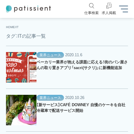
仕事検索
求人掲載
HOME
IT
タグ：ITの記事一覧
2020.11.6
業界ニュース
ベーカリー業界が抱える課題に応える！街のパン屋さ
んの取り置きアプリ「sacri(サクリ)」に新機能追加
2020.10.26
業界ニュース
【新サービス】CAFÉ DOWNEY 自慢のケーキを自社
冷蔵車で配送サービス開始