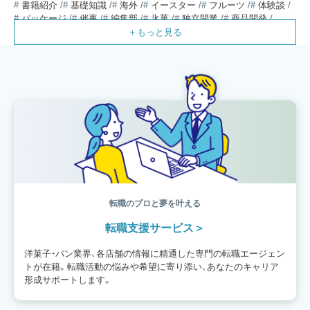
書籍紹介
基礎知識
海外
イースター
フルーツ
体験談
パッケージ
催事
編集部
氷菓
独立開業
商品開発
経営
販売
計数管理
ブーランジェ
体験記
コンテスト
販売促進
コラム
パン
スタッフ育成
就職活動
スイーツ
IT
業界事情
講習会
潜入レポート
クリスマス
新人パティシエ
インタビュー
アンケート
働き方
フリーランス
専門店
コロナ対策
デザイン
ウェデイングケーキ
バレンタイン
ショコラティエ
留学
アジア
ベーカリー
工場
専門学生
海外事情
ワークライフバランス
生菓子
アシェットデセール
資格
シェフ
フランス
オーブン担当
チョコレート
身体のケア
歴史
転職のプロと夢を叶える
転職支援サービス
洋菓子・パン業界、各店舗の情報に精通した専門の転職エージェン
トが在籍。転職活動の悩みや希望に寄り添い、あなたのキャリア
形成サポートします。