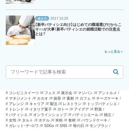
2017.10.20
働き方
【新卒パティシエ向け】はじめての職場選びだからこ
そ○○が大事！新卒パティシエの就職活動での注意点
とは？
もっと見る
コンビニスイーツ
フェス
展示会
マジパン
アントルメ
マネジメント
カカオ
抹茶
素材
カフェ
チーズケーキ
アレンジ
キャリア
製法
レストラン
トップパティシエ
トレンド
イタリア菓子
ガトー
アイデア
野菜
パティシエ
オンラインショップ
パティシエール
独立
女性
タルト
ホテル
米粉
食材
パウンドケーキ
ガレット・デ・ロワ
SDGs
SNS
母の日
モンブラン