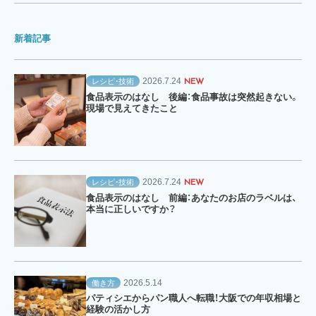
新着記事
2026.7.24
レシピ・技術
NEW
食品表示のはなし 後編：食品事故は突然起きない。
現場で見えてきたこと
2026.7.24
レシピ・技術
NEW
食品表示のはなし 前編：あなたのお店のラベルは、
本当に正しいですか？
2026.5.14
働き方
パティシエからパン職人へ転職！大阪での年収相場と
経験の活かし方