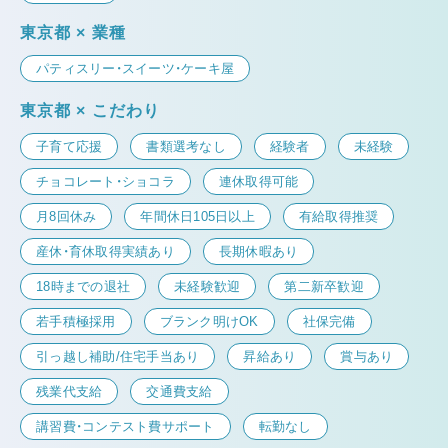
東京都 × 業種
パティスリー・スイーツ・ケーキ屋
東京都 × こだわり
子育て応援
書類選考なし
経験者
未経験
チョコレート・ショコラ
連休取得可能
月8回休み
年間休日105日以上
有給取得推奨
産休・育休取得実績あり
長期休暇あり
18時までの退社
未経験歓迎
第二新卒歓迎
若手積極採用
ブランク明けOK
社保完備
引っ越し補助/住宅手当あり
昇給あり
賞与あり
残業代支給
交通費支給
講習費・コンテスト費サポート
転勤なし