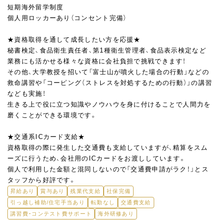
短期海外留学制度
個人用ロッカーあり（コンセント完備）
★資格取得を通して成長したい方を応援★
秘書検定、食品衛生責任者、第1種衛生管理者、食品表示検定など
業務にも活かせる様々な資格に会社負担で挑戦できます！
その他、大学教授を招いて「富士山が噴火した場合の行動」などの
救命講習や「コーピング（ストレスを対処するための行動）」の講習
なども実施！
生きる上で役に立つ知識やノウハウを身に付けることで人間力を
磨くことができる環境です。
★交通系ICカード支給★
資格取得の際に発生した交通費も支給していますが、精算をスム
ーズに行うため、会社用のICカードをお渡ししています。
個人で利用した金額と混同しないので「交通費申請がラク！」とス
タッフから好評です。
昇給あり
賞与あり
残業代支給
社保完備
引っ越し補助/住宅手当あり
転勤なし
交通費支給
講習費・コンテスト費サポート
海外研修あり