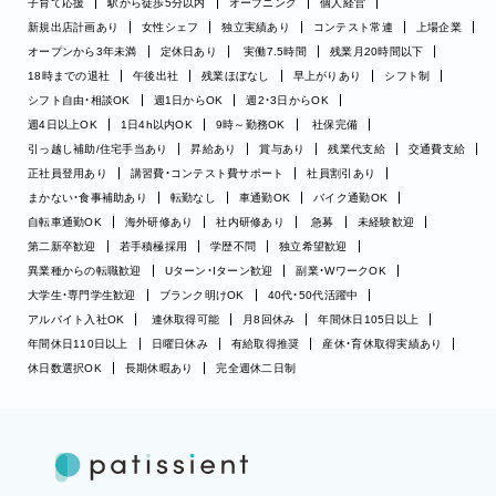
子育て応援
駅から徒歩5分以内
オープニング
個人経営
新規出店計画あり
女性シェフ
独立実績あり
コンテスト常連
上場企業
オープンから3年未満
定休日あり
実働7.5時間
残業月20時間以下
18時までの退社
午後出社
残業ほぼなし
早上がりあり
シフト制
シフト自由・相談OK
週1日からOK
週2・3日からOK
週4日以上OK
1日4h以内OK
9時～勤務OK
社保完備
引っ越し補助/住宅手当あり
昇給あり
賞与あり
残業代支給
交通費支給
正社員登用あり
講習費・コンテスト費サポート
社員割引あり
まかない・食事補助あり
転勤なし
車通勤OK
バイク通勤OK
自転車通勤OK
海外研修あり
社内研修あり
急募
未経験歓迎
第二新卒歓迎
若手積極採用
学歴不問
独立希望歓迎
異業種からの転職歓迎
Uターン・Iターン歓迎
副業・WワークOK
大学生・専門学生歓迎
ブランク明けOK
40代・50代活躍中
アルバイト入社OK
連休取得可能
月8回休み
年間休日105日以上
年間休日110日以上
日曜日休み
有給取得推奨
産休・育休取得実績あり
休日数選択OK
長期休暇あり
完全週休二日制