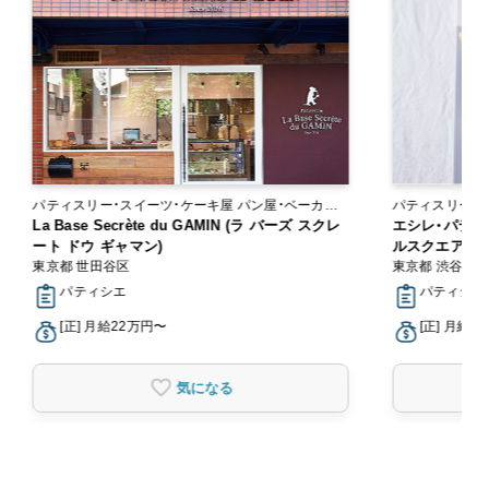
パティスリー・スイーツ・ケーキ屋 パン屋・ベーカリ
パティスリー・
ー
La Base Secrète du GAMIN (ラ バーズ スクレ
エシレ・パティ
ート ドウ ギャマン)
ルスクエア
東京都 世田谷区
東京都 渋谷区
パティシエ
パティシエ,
[正] 月給22万円〜
[正] 月給2
気になる