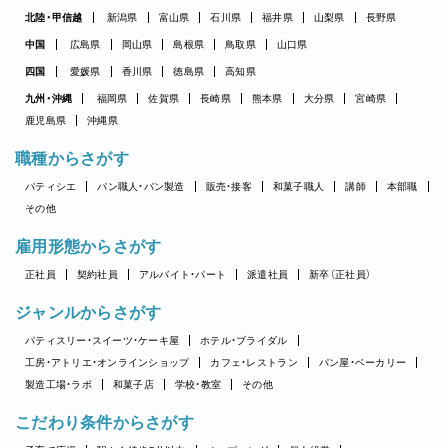
北陸・甲信越
新潟県
富山県
石川県
福井県
山梨県
長野県
中国
広島県
岡山県
島根県
鳥取県
山口県
四国
愛媛県
香川県
徳島県
高知県
九州・沖縄
福岡県
佐賀県
長崎県
熊本県
大分県
宮崎県
鹿児島県
沖縄県
職種からさがす
パティシエ
パン職人・パン製造
販売・接客
和菓子職人
講師
本部職
その他
雇用形態からさがす
正社員
契約社員
アルバイト・パート
派遣社員
新卒（正社員）
ジャンルからさがす
パティスリー・スイーツ・ケーキ屋
ホテル・ブライダル
工房・アトリエ・オンラインショップ
カフェ・レストラン
パン屋・ベーカリー
製造工場・ラボ
和菓子店
学校・教室
その他
こだわり条件からさがす