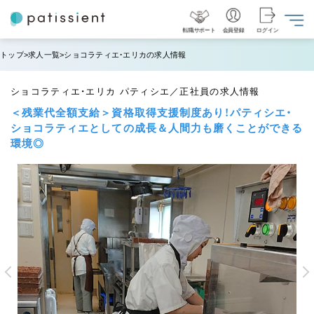
NEW
転職サポート
会員登録
ログイン
トップ
求人一覧
ショコラティエ・エリカの求人情報
ショコラティエ・エリカ パティシエ／正社員の求人情報
＜残業代全額支給＞資格取得支援制度あり！パティシエ・
ショコラティエとしての成長＆人間力も磨くことができる
環境◎