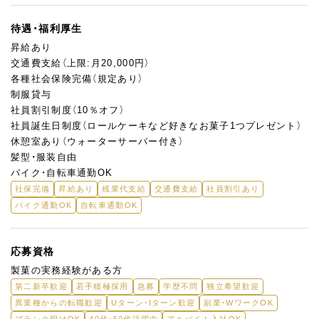
待遇・福利厚生
昇給あり
交通費支給（上限:月20,000円）
各種社会保険完備（規定あり）
制服貸与
社員割引制度（10％オフ）
社員誕生日制度（ロールケーキなど好きなお菓子1つプレゼント）
休憩室あり（ウォーターサーバー付き）
髪型・服装自由
バイク・自転車通勤OK
社保完備
昇給あり
残業代支給
交通費支給
社員割引あり
バイク通勤OK
自転車通勤OK
応募資格
製菓の実務経験がある方
第二新卒歓迎
若手積極採用
急募
学歴不問
独立希望歓迎
異業種からの転職歓迎
Uターン・Iターン歓迎
副業・WワークOK
ブランク明けOK
40代・50代活躍中
アルバイト入社OK