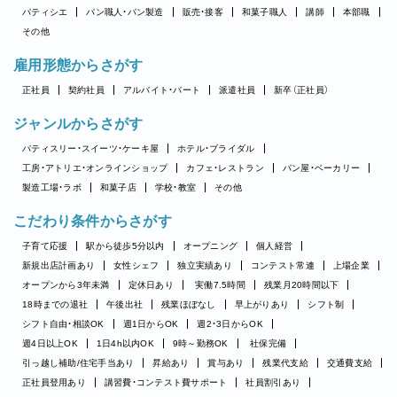
パティシエ
パン職人・パン製造
販売・接客
和菓子職人
講師
本部職
その他
雇用形態からさがす
正社員
契約社員
アルバイト・パート
派遣社員
新卒（正社員）
ジャンルからさがす
パティスリー・スイーツ・ケーキ屋
ホテル・ブライダル
工房・アトリエ・オンラインショップ
カフェ・レストラン
パン屋・ベーカリー
製造工場・ラボ
和菓子店
学校・教室
その他
こだわり条件からさがす
子育て応援
駅から徒歩5分以内
オープニング
個人経営
新規出店計画あり
女性シェフ
独立実績あり
コンテスト常連
上場企業
オープンから3年未満
定休日あり
実働7.5時間
残業月20時間以下
18時までの退社
午後出社
残業ほぼなし
早上がりあり
シフト制
シフト自由・相談OK
週1日からOK
週2・3日からOK
週4日以上OK
1日4h以内OK
9時～勤務OK
社保完備
引っ越し補助/住宅手当あり
昇給あり
賞与あり
残業代支給
交通費支給
正社員登用あり
講習費・コンテスト費サポート
社員割引あり