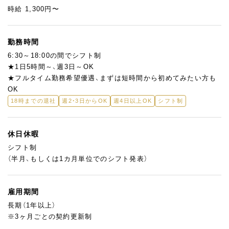
＜安心のポイント＞
時給 1,300円〜
・経験に応じて工程を少しずつお任せします
・ブランクがある方も安心のサポート体制あり
・正社員登用実積あり:アルバイトからキャリアアップを目指せま
勤務時間
す
6:30～18:00の間でシフト制
★1日5時間～、週3日～OK
商品づくりにしっかり向き合える環境で、着実にスキルアップ可
★フルタイム勤務希望優遇、まずは短時間から初めてみたい方も
能です！
OK
18時までの退社
週2・3日からOK
週4日以上OK
シフト制
休日休暇
シフト制
（半月、もしくは1カ月単位でのシフト発表）
雇用期間
長期（1年以上）
※3ヶ月ごとの契約更新制