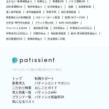
まかない・食事補助あり
転勤なし
車通勤OK
バイク通勤OK
自転車通勤OK
海外研修あり
社内研修あり
急募
未経験歓迎
第二新卒歓迎
若手積極採用
学歴不問
独立希望歓迎
異業種からの転職歓迎
Uターン・Iターン歓迎
副業・WワークOK
大学生・専門学生歓迎
ブランク明けOK
40代・50代活躍中
アルバイト入社OK
連休取得可能
月8回休み
年間休日105日以上
年間休日110日以上
日曜日休み
有給取得推奨
産休・育休取得実績あり
休日数選択OK
長期休暇あり
完全週休二日制
パティシエ、パン職人の選ぶ求人サイトNo.1
トップ
転職サポート
新着求人
パティシエントマガジン
こだわり検索
おしごとガイド
求人特集一覧
パティシエwiki
ブランド一覧
パティシエ世論BOX
気になるリスト