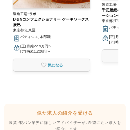
製造工場
千疋屋総本店 
製造工場・ラボ
ーションセンタ
D＆Nコンフェクショナリー ケーキワークス
東京都 江東区
辰巳
パティシエ
東京都 江東区
パティシエ, 本部職
[正] 月給22
[ア] 時給1,3
[正] 月給22.9万円〜
[ア] 時給1,226円〜
気になる
似た求人の紹介を受ける
製菓・製パン業界に詳しいアドバイザーが、
希望に近い求人を
ご紹介します