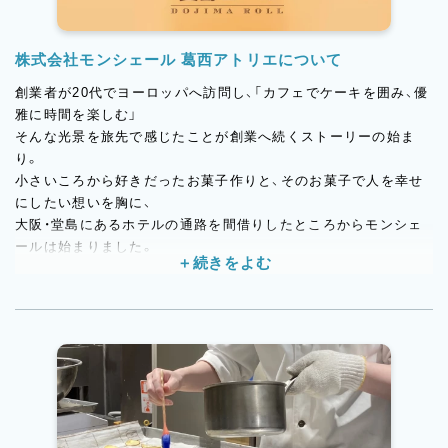
株式会社モンシェール 葛西アトリエについて
創業者が20代でヨーロッパへ訪問し、「カフェでケーキを囲み、優
雅に時間を楽しむ」
そんな光景を旅先で感じたことが創業へ続くストーリーの始ま
り。
小さいころから好きだったお菓子作りと、そのお菓子で人を幸せ
にしたい想いを胸に、
大阪・堂島にあるホテルの通路を間借りしたところからモンシェ
ールは始まりました。
創業から22年、今では「パティスリーモンシェール」、「モンシェー
ルシーズンズ」、「27℃」などお客様のニーズに沿ったブランドを
北海道から博多まで27店舗展開しています。また生産者様と協力
し、地産地消にこだわった果物を使用した地域限定ケーキや、空間
からモンシェールらしさを楽しむことができるカフェ併設店舗も
展開しています。