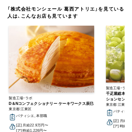
「株式会社モンシェール 葛西アトリエ」を見ている
人は、こんなお店も見ています
製
千疋屋総本店 
製造工場・ラボ
ションセンター
D＆Nコンフェクショナリー ケーキワークス辰巳
東京都 江東区
東京都 江東区
パティシエ
パティシエ, 本部職
[正] 月給2
[正] 月給22.9万円〜
[ア] 時給1,
[ア] 時給1,226円〜