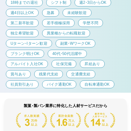
18時までの退社
シフト制
週2・3日からOK
週4日以上OK
急募
未経験歓迎
第二新卒歓迎
若手積極採用
学歴不問
独立希望歓迎
異業種からの転職歓迎
Uターン・Iターン歓迎
副業・WワークOK
ブランク明けOK
40代・50代活躍中
アルバイト入社OK
社保完備
昇給あり
賞与あり
残業代支給
交通費支給
社員割引あり
バイク通勤OK
自転車通勤OK
製菓・製パン業界に特化した人材サービスだから