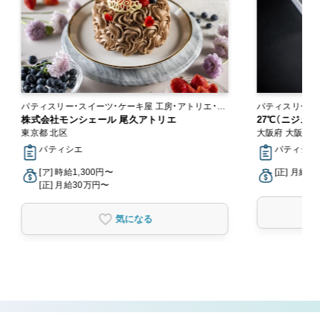
パティスリー・スイーツ・ケーキ屋 工房・アトリエ・オ
パティスリー・スイーツ
ンラインショップ
株式会社モンシェール 尾久アトリエ
ン
27℃（ニジュ
東京都 北区
大阪府 大阪市
パティシエ
パティシエ
[ア] 時給1,300円〜
[正] 月給2
[正] 月給30万円〜
気になる