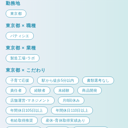
勤務地
東京都
東京都 × 職種
パティシエ
東京都 × 業種
製造工場・ラボ
東京都 × こだわり
子育て応援
駅から徒歩5分以内
書類選考なし
責任者
経験者
未経験
商品開発
店舗運営・マネジメント
月8回休み
年間休日105日以上
年間休日110日以上
有給取得推奨
産休・育休取得実績あり