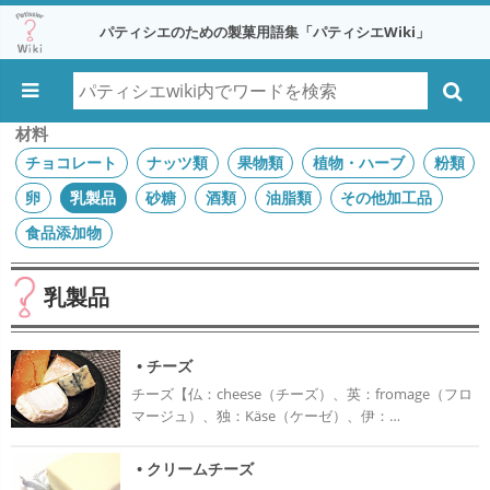
パティシエのための製菓用語集「パティシエWiki」
材料
チョコレート
ナッツ類
果物類
植物・ハーブ
粉類
卵
乳製品
砂糖
酒類
油脂類
その他加工品
食品添加物
乳製品
• チーズ
チーズ【仏：cheese（チーズ）、英：fromage（フロ
マージュ）、独：Käse（ケーゼ）、伊：
formaggio（フォルマッジョ）】 チーズとは、乳から
作られる固形または半固形の製品である。 チーズには
• クリームチーズ
FAO／WHO（食糧農業機関／世界保健機関）によって