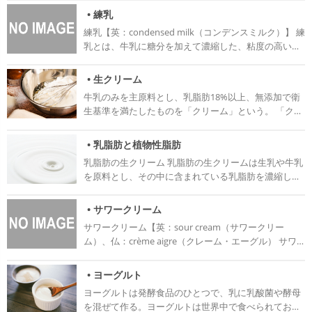
が、日本の物より塩分が多く含まれている場合があ
菌する。 このときリパーゼ（脂質分解酵素）など劣化
整するために行う。 その後、バター粒を形成するため
することによって減少させる必要があるためである。
められていて、のびのびと育てられている。また、バ
は少ないが濃厚で風味が良いとされているジャージー
• 練乳
り、使うときは注意が必要である。 ブール・サレ
酵素が失活するのでバターの保存性が高まる。 その後
に行うチャーニングの工程を行う。12〜15℃に調温し
高温短時間殺菌法 高温短時間殺菌法は『High
ターづくりにもその品質を保つため『工房から半径
種の牛乳もある。 牛乳を加工して、ヨーグルト、チー
（Beurre salé） 有塩バターのこと。3%以上の塩が添
急冷して温度を3〜13℃に保ち、そのまま8〜12時間保
練乳【英：condensed milk（コンデンスミルク）】 練
て勢いよく攪拌し、乳脂肪だけを凝集させる。乳脂肪
Temperature Short Time』と言われ、その頭文字をと
30km以内の酪農家の牛の牛乳しか使わない』『絞っ
ズ、生クリーム、バターなどの乳製品が作られる。 卵
加されている。日本の有塩バターより塩が多く含まれ
持する。この工程は熟成（エイジング）と呼ばれ、乳
乳とは、牛乳に糖分を加えて濃縮した、粘度の高い液
が大豆程度の大きさにまとまってきたら、水溶性分
って『HTST』とも言われている。摂氏72度～75度、
たばかりの牛乳は24時間以内に工房に届け、新鮮なう
と相性の良い食材。卵と牛乳を主原料として、カスタ
ている。 フランスでは主に発酵させた無塩バターが製
脂肪の結晶を最も安定の高い「結晶型（b’型）」に調
状のものである。加糖のものと無糖のものがあるが、
（バターミルク）を除去する。 さらに冷水を加え、表
15秒以上の高温短期間で加熱し殺菌する方法である。
ちにバターに加工する』などの決まりがある。 昔なが
ード、アングレーズソース、プリンやアイスクリーム
造されている。 バターの成分規格は、乳脂肪82%以
整するために行う。 その後、バター粒を形成するため
一般に練乳というと加糖のものを指す。成分規格は乳
面に付いているバターミルクを洗い流す。 最後にバタ
もとは欧米諸国で使われていた方法だが、日本にも導
• 生クリーム
らの製法にもこだわっていて、伝統的に伝わる乳酸菌
なとが作られている。 牛乳の種類 低温殺菌牛乳 低温
上、無脂乳固形分2%以下、水分16%以下。 有塩バタ
に行うチャーニングの工程を行う。12〜15℃に調温し
等省令で定められており、乳脂肪分8%以上・乳固形分
ー粒を練り合わせる。この作業によって乳脂肪の結晶
入され急速に普及した。加熱と冷却を繰り返し効率よ
を使い続けたり、やわらかく滑らかな食感を生み出す
保持殺菌法で殺菌した牛乳。独特の風味がある。 →牛
牛乳のみを主原料とし、乳脂肪18%以上、無添加で衛
ーの場合は乳脂肪80%以上とされている。 バターの性
て勢いよく攪拌し、乳脂肪だけを凝集させる。乳脂肪
28%以上・全ての糖分58%以下と定義されている。 牛
がより滑らかな状態に変わり、バターの品質や作業性
く殺菌させ、大量に殺菌ができるだけでなく牛乳が密
『木製のチャーン』と呼ばれる撹拌機を使ったりして
乳の殺菌法 ノンホモ牛乳 下記のホモジナイズ（ホモゲ
生基準を満たしたものを「クリーム」という。 「クリ
質 バターにはお菓子作りには欠かせない三つの性質が
が大豆程度の大きさにまとまってきたら、水溶性分
乳に砂糖を入れるのは、甘さをつけることが第一の目
が高まる。
閉された中で行われるため、衛生面でも優れている。
いる。厳しい品質管理のもと、エシレ産バターはフラ
ナイズともいう）を行わない牛乳。牛乳容器の上の方
ーム」は生クリームの法規上の正式な名称。牛乳の中
ある。 1.可塑性 バターが13〜18℃の時に限られるが、
（バターミルク）を除去する。 さらに冷水を加え、表
的ではなく、細菌の繁殖を防ぎ、保存性を高めるため
高温保持殺菌法 高温保持殺菌法は『High
ンスの原産地名称保護のAOP認定を受けた数少ないバ
にクリームの層（クリームライン）ができるので、よ
にある乳脂肪は脂肪球という粒の形をしており、それ
固形でありながら自由に形作れる柔軟性がある。 折り
面に付いているバターミルクを洗い流す。 最後にバタ
である。そのため、練乳は鮮度のいい牛乳を手に入れ
• 乳脂肪と植物性脂肪
Temperature Long Time』と言われ、その頭文字を取
ターでもある。 イズニーバター イズニーバター はフ
く振って使用すること。 加工乳 生乳に脱脂乳やクリー
を遠心分離により濃縮した物。 用途に合わせて色々な
込みパイ生地を作るときに役立つ性質。 可塑性のある
ー粒を練り合わせる。この作業によって乳脂肪の結晶
にくい地域でもよく摂取されていて、コーヒーに入れ
って『HTLT』とも言われている。摂氏75度以上の高温
乳脂肪の生クリーム 乳脂肪の生クリームは生乳や牛乳
ランス・ノルマンディー地方にある、大手乳業メーカ
ムなどの乳製品を加えて乳成分を調整した物。乳脂肪
種類のものが開発されている。業務用は牛乳と同じ1
バターは柔らかい生地と一緒に織り込むことができ
がより滑らかな状態に変わり、バターの品質や作業性
たり、お湯で薄めて飲んだりされている。これによっ
で15分以上の長い時間をかけて殺菌することが条件と
を原料とし、その中に含まれている乳脂肪を濃縮した
ーイズニー社が作る発酵バターである。 脂っこくない
に関する規定がない。濃厚牛乳や低脂肪牛乳（ローフ
リットル入りの紙パックの物が多い。 やや黄色みを帯
る。 これを加熱するとバターの水分は蒸発し、油脂は
が高まる。塩はこのタイミングで添加される。
て有名になったのがベトナムコーヒーで、濃厚な甘み
なっている。高温短時間殺菌法を、より進化させ高温
ものをいう。成分規格では乳脂肪分が18％以上あり、
しっとりとしたなめらかさで、クリーミーな軽やかな
ァットミルク）はこれに分類される。 牛乳は季節によ
びた白色で、風味、口溶けに優れている。乳脂肪が多
生地に吸い込まれ、もともとバターがあった場所が空
とミルク感が特徴的なコーヒーとなっている。 日本で
かつ長時間に牛乳の殺菌を行う方法である。 超高温瞬
植物性油脂や添加物を含まないものと決められてい
くちどけが特徴。軽い酸味とミルク本来の甘さが感じ
って成分が変動するか、加工乳には成分変動がない。
いクリームほど黄色っぽい。この色みは乳牛の食べる
• サワークリーム
洞ができる。 この性質により、パイは美しい層状に焼
は、かき氷にかけたり、パンに塗ったり、お菓子やア
間殺菌法 超高温瞬間殺菌法は『Ultra High
る。一般に「生クリーム」（英: cream）と表記できる
られる上品な味わいである。 イズニーバターもまたエ
加工乳を使えば一年を通して、安定した製品を作るこ
牧草由来のカロテノイド色素によるものである。 「ク
きあがるのである。 2.ショートニング性 可塑性のある
イスクリームを作る時の材料として用いることが多
サワークリーム【英：sour cream（サワークリー
temperature Treatment』と言われ、その頭文字を取
のはこの条件を満たしているものだけである。 乳脂肪
シレバター同様、牛乳は採取後24~72時間以内のもの
とができる。 脱脂粉乳（スキムミルク） 生乳からほと
リーム」に乳化剤と安定剤を入れた物も生クリームと
固形油脂が、小麦粉の中に薄い膜状に広がってグルテ
い。 砂糖が加えられない無糖練乳（英：evaporated
ム）、仏：crème aigre（クレーム・エーグル） サワ
って『UHT』とも言われている。摂氏100度以上の超
の高いクリームは薄黄色の濃厚な液体で、まろやかな
を使っている。14～15時間発酵に時間をかけることで
んどの乳脂肪を除いて、粉末にしたもの。
呼ばれることもある。 乳脂肪と安定剤は味に影響しな
ンをバラバラに分断する性質。 クッキーのサクサクと
milk）といい、略称エバミルクとも呼ばれている。加
ークリーム は乳製品の一種で、生クリームを乳酸菌で
高温で、数秒という一瞬のみ牛乳殺菌処理する方法
口当たりで風味よくコクがあるところが特徴である。
酸味が弱まり、まろやかな豊かな味わいの発酵バター
い。生乳のみを原料としているものより賞味期限が長
した食感はこの性質によるものである。バターの配合
糖練乳と比べて粘度が低いため、チューブではなく缶
発酵させた、いわゆる発酵クリームである。発酵する
で、現在日本の牛乳殺菌法の主流となっている。日本
一般的によく使われる生クリームである。 脂肪分が高
• ヨーグルト
になる。その後、撹乳器で3時間かけて練り上げられ
く、分離しにくくて保形性も高いので扱いやすい。 乳
量が少ないクッキーはグルテンがしっかりと形成され
に入って売られている。無糖練習にはコーヒーや紅茶
ことで生クリームはさわやかな酸味とコクが加わる。
国内で大量に牛乳を消費するようになったため、この
いものほど短時間で泡立てられるが、分離しやすい。
る。 時間をかけて作り上げる製法は1リットルのミル
脂肪量 乳脂肪分20〜30%の物はコーヒーに加えるため
ヨーグルトは発酵食品のひとつで、乳に乳酸菌や酵母
るため、パリンと割れるような硬い食感になってしま
のクリーマーやベシャメルソース、ミルク風味の菓子
英語で「酸味のある・酸っぱい」を指す「サワー」に
殺菌法が使われるようになった。 超高温処理殺菌法に
泡立てすぎるとぼそぼそとした舌ざわりのよくないク
クからわずか100gのバターしか作れないが、その分、
に作られたもの。 コーヒーの苦味を抑えてマイルドな
を混ぜて作る。ヨーグルトは世界中で食べられてお
う。 3.クリーミング性 バターがクリーム状の固さにあ
などを作る時によく使われる。外国では、香港のミル
ちなんでサワークリームと呼ばれるようになった。 特