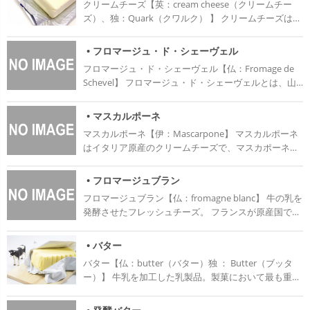
クリームチーズ【英：cream cheese（クリームチー
定められた定義がある。 ナチュラルチーズは、牛や山
ズ）、独：Quark（クワルク） 】 クリームチーズはフ
羊や羊等の乳に乳酸菌や凝乳酵素（レンネット）を加
ロマージュ・ア・ラ・クレームともいわれ、熟成をし
えて固め、ホエイ（乳清）の一部を取り除いて乳酸菌
ていない軟質のチーズである。 熟成させないチーズの
やカビ等の微生物で発酵・熟成させたもの。熟成させ
• フロマージュ・ド・シェーヴェル
ことをフレッシュタイプ（フレッシュチーズ）とい
ないものもある。 ホエイはチーズを作る際に出る水分
フロマージュ・ド・シェーヴェル【仏：Fromage de
う。世界で最古のチーズの一つともいわれ、カッテー
である、 プロセスチーズは、ナチュラルチーズを砕い
Schevel】 フロマージュ・ド・シェーヴェルとは、山
ジチーズと同様世界的に普及している。 1872年のアメ
て乳化剤を加え、加熱して溶かしたあとに再び成型し
羊（やぎ）の乳から作られるチーズの総称である。特
リカでクリームチーズは誕生したといわれている。ニ
たものである。風味が変化しにくく、保存性にも優れ
有のクセのある味で、作り立てはさわやかな酸味が感
ューヨークの乳製品加工業者ウィリアム・ローレンス
• マスカルポーネ
ている。 チーズの種類 クリームチーズ フロマージュ
じられる。 熟成するにつれて深いコクが出てくるた
（William Lawrence）が、生クリームと全乳から作っ
ブラン フロマージュ・ド・シェーヴェル マスカルポー
マスカルポーネ【伊：Mascarpone】 マスカルポーネ
め、食べる時期によって様々な味が楽しめる。 乾燥熟
たのが始まりだとされている。白色できめ細かく、バ
ネ
はイタリア原産のクリームチーズで、マスカポーネ
成のものは他のチーズに比べてパサパサした食感がす
ターのような滑らかさが特徴で、スプレッドとしても
(Mascapone) 、マスケルポーネ (Mascherpone) とも
る。 熟成を途中で止めて食べやすくしたもの・白カビ
よく利用される。 製造方法 原料は牛乳と生クリーム
呼ばれている。マスカルポーネはイタリアが発祥の地
に覆われたもの・木炭の粉を吹き付けた黒っぽいもの
• フロマージュブラン
で、乳酸菌で発酵させたもの。 クリームチーズは個人
で、「何と素晴らしい」という意味の言葉がそのまま
など、いろいろな種類がある。 白カビで覆われたもの
で作ることもできる。 生乳と生クリームを混ぜて湯煎
フロマージュブラン【仏：fromagne blanc】 牛の乳を
名前に由来する。 マスカルポーネはイタリア全土で生
は、山羊ミルクの独特の風味をかき消され、一般的な
にかけ、乳酸菌で発酵させることでクリームチーズに
発酵させたフレッシュチーズ。 フランスが原産国で、
産されているフレッシュチーズの一種である。 乳脂肪
白カビのチーズよりも食べやすくなっている。ねっと
なる。 乳酸菌はヨーグルトに含まれているため、プレ
フロマージュブランという名前は白いチーズを意味す
分が80%前後と高いが、他のチーズに比べて酸味や塩
りとした食感に加え、ピリッとした刺激がある。 周り
ーンヨーグルトを利用することもできる。 クリームチ
る。 熟成をさせていない、乳白色でクリーム状のチー
分が少なく天然の甘さがあり、あっさりとしている。
• バター
に木炭の粉がまぶしてあるものを切る際は、チーズの
ーズを固めるには本来レンネットという酵素を用いる
ズである。ヨーグルトよりも軽い酸味があり、さっぱ
見た目も固めに泡立てた生クリームのようである。冷
白い部分に木炭がつかないよう、1カットずつナイフ
バター【仏：butter（バター）独 ： Butter（ブッタ
が、家代わりにレモン汁を理由することもできる。 レ
りとしたコクのある味わい。 同じフレッシュチーズの
凍には向かない。 日本にはティラミスの人気とともに
を拭くとよい。カットが薄すぎると味が感じにくいの
ー）】 牛乳を加工した乳製品。製菓において最も重要
モン汁を入れることで、チーズが固まり、水分が分離
クリームチーズやマスカルポーネよりも酸味、脂肪が
一気に広まり、クリームチーズと同じように日常生活
で、7mm程度を目安にカットするとよい。
な固形油脂のひとつ。牛乳の乳脂肪を集めて練り上げ
する。それらを濾して固めるとクリームチーズができ
少なく、クセがないので料理からデザートまで幅広く
で食されるようになった。 塩分の高いブルーチーズを
たもの。 牛乳をクリーム（生クリーム）と脱脂乳に遠
る。ヨーグルトメーカーや炊飯器を使っても可。 保存
使われる。 生クリームを加えて使う事が多く、ムース