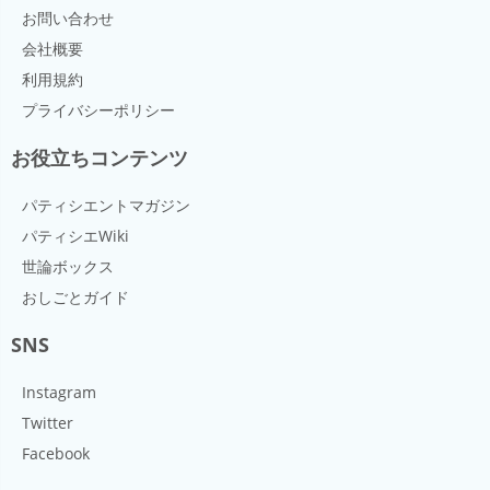
が酸に反応することにより固まる性質を持つため、ヨ
バターにはたんぱく質やアミノ酸が含まれていないの
になる。クレープ生地に入れると、もちっとした食感
お問い合わせ
肪の生クリームと植物性脂肪の生クリーム両方の利点
ーグルトは固まる。ヨーグルトメーカーを使うと温度
で、メイラード反応がおきない。そのため、クレープ
ではなく、軽い食感に仕上がる。 保存方法 冷蔵保存が
を活かしたクリームで、デコレーションしてもダレに
会社概要
が一定に保てるため、個人でも簡単に作ることができ
生地など、バターの風味を抑えて焼き色をつけたくな
必要となる。発酵食品ではあるが、完全に発酵させた
くく、泡立ても早い、使いやすいクリームでもある。
る。 ヨーグルトの種類 ヨーグルトは発酵のさせ方の違
い場合に使われる。 溶かしバターをさらに加熱すると
ものではないので、カビが生えてしまった場合、その
利用規約
いからハードタイプとソフトタイプに分かれる。 ハー
茶色く変色し、こうばしい香りがする様になる。これ
部分を取り除いて使うということはできない。
プライバシーポリシー
ドタイプは容器入れてから発酵させる後発酵タイプ
を 焦がしバター、ブールノワゼット【仏：beurre
で、ソフトタイプはあらかじめ発酵したものを容器に
noisette】 と呼ぶ。 バターの高騰 近年では数年に一度
お役立ちコンテンツ
入れる前発酵タイプになる。また、市販のヨーグルト
のペースで需要の高まる冬季に深刻なバター不足に陥
は製法によっていくつかの種類に分けられる。 ハード
っている。 その度に政府主導で追加輸入が行われてい
ヨーグルト 甘味料や果肉などを加える固形のヨーグル
パティシエントマガジン
るが、輸入品は国内産の物と比べると高価になってし
トを指す。 ハードヨーグルトの前発酵タイプには寒天
まうことが多い。この状態を受け、各メーカーもバタ
パティシエWiki
やゼラチンなどで固めてハードタイプにするものもあ
ーの代替品として、品質の高いマーガリンやファット
世論ボックス
る。 ソフトヨーグルト 前発酵タイプで、発酵させたも
スプレットなどを開発している。 これらの代替品は全
のを破砕して混ぜ、トロッとした食感にしたもので、
量をバターと入れ替えて使用することもできるが、バ
おしごとガイド
撹拌・均一化させる際に果肉などを投入する。 フロー
ターと混合して使用することもできる。このように配
ズンヨーグルト 前発酵のヨーグルトを凍らせたもので
合比率を変えたりバターをあまり使用しないお菓子を
SNS
アイスクリームのようになる。 ドリンクヨーグルトは
開発したりするなど、さまざまな対策を練っている店
前発酵のヨーグルトを液状になるまで細かく砕いたも
やメーカーも増えている。
Instagram
のである。 プレーンヨーグルトは、前発酵・後発酵に
関わらず、乳製品のみで発酵させたタイプのヨーグル
Twitter
トを指す。
Facebook