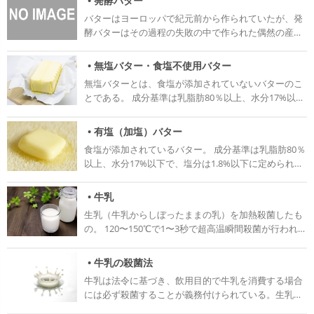
• 発酵バター
食べる際に塩味の緩和に混ぜ合わせて食べたり、スモ
心分離し、クリームの層を加熱殺菌した後に攪拌し
方法 水分が多いチーズなので、10℃以下での冷蔵保存
やクレメ・ダンジュを作る材料となる。 作られ方 温め
ークサーモンや生ハムなどに添えて食べたりする。イ
バターはヨーロッパで紀元前から作られていたが、発
て、乳脂肪だけを凝集して固めて作られる。 成分基準
が好ましい。 市販のクリームチーズ デザートとしてド
た牛のミルクに乳酸菌や、少量のレンネット（凝乳酵
タリアでは燻製にしたり、フルーツに添え、シナモン
酵バターはその過程の失敗の中で作られた偶然の産物
は乳脂肪80％以上、水分17%以下。加塩バターの場合
ライフルーツやナッツを加えたものや、チョコレー
素）を加えて固め、布袋などに入れて水分を抜く。 低
をかけて食べたりもする。
だった。コクがあって、風味がいいということでヨー
は1.8%以下の食塩が加えられている。 製菓用として水
ト、イチゴ、オレンジなどの味を加えたもの、ハーブ
脂肪乳＋ヨーグルト、クエン酸で代用品を作る事がで
ロッパに広まり、後にヨーロッパでは発酵バターがバ
分14%前後に抑えられた物を低水分バターと呼ぶ。低
• 無塩バター・食塩不使用バター
の入ったものなどもある。 アレンジの幅も広く、様々
きる。 保存 チーズの状態が変化してしまうので、冷凍
ターの主流となった。 一方、日本のバターは中国から
水分バターは伸びがよく、折り込みパイ生地などに使
な製品が出回っており、サラダのトッピングやスモー
保存はできない。 開封後は、空気に触れないように保
無塩バターとは、食塩が添加されていないバターのこ
輸入されたのが始まりと言われている。 中国から入っ
用すると作業性がよくなる。 バターの水分は油中水滴
クサーモンの付け合せなど料理にも使われる。
存し、早めに使い切るのが望ましい。
とである。 成分基準は乳脂肪80％以上、水分17%以下
てきたバターは非発酵バターだったため、日本では非
型の乳化の構造をとって、乳脂肪中に均一に混ざり合
で、「食塩不使用」と表示される。 製菓では基本的に
発酵バターが主流となっている。 だが、現在は日本で
っている。 また、2%程度のたんぱく質、乳糖、カル
無塩バターを使う。お菓子作りでは大量のバターを使
も発酵バターのおいしさが認められて新たなブームと
• 有塩（加塩）バター
シウムなどの他にビタミンA、ビタミンD、ビタミンE
うので、有塩バターだとその塩味により本来出したい
なっている。 発酵バターの原料はクリームで、乳酸菌
なども含まれている。 温度管理が重要な材料。常に
食塩が添加されているバター。 成分基準は乳脂肪80％
味か損なわれてしまう場合があるため。 作る製品次第
を加えて半日以上発酵させることで作ることができ
5℃以下で保存する。長期保存するの場合は、冷蔵より
以上、水分17%以下で、塩分は1.8%以下に定められて
では食塩の添加を必要とする物もあるが、無塩バター
る。 家庭で簡単に作ることもできる。生クリームとヨ
冷凍の方が品質を保てる。 バターの種類 発酵バター
いる。食塩が入っていることにより保存性が高くなっ
を使用し、食塩を計量して添加する方が失敗が少な
ーグルトを発酵させるとサワークリームになるので、
無塩バター・食塩不使用バター 有塩(加塩)バター フラ
ている。 お菓子作りでは一部のキャラメルやサブレ作
い。 製造方法 牛乳をクリーム（濃縮された乳脂肪）と
• 牛乳
そのサワークリームを泡立てて、水分と固形分を分離
ンスのバター 日本では食塩を添加しているバターを有
りにしか使われないが、日本全体では料理をする上で
脱脂乳に遠心分離する。できたクリームは他の成分よ
させ、ザルで濾すことで発酵バターができる。 エシレ
生乳（牛乳からしぼったままの乳）を加熱殺菌したも
塩バター、添加されてないものを無塩バターと呼び分
有塩バターの方が需要が高い。近年は健康志向の高ま
り比重が軽い。この段階で、乳脂肪は30〜40%まで濃
産バター エシレ産バターは、フランス中西部・エシレ
の。 120〜150℃で1〜3秒で超高温瞬間殺菌が行われて
けているが、フランスでは塩分濃度によって三段階に
りから、有塩バターの塩分を半分程度まで抑えたバタ
縮されている。 その後、クリームを70〜80℃で加熱殺
村で作られたバターである。 ヨーグルトのような軽い
いる。 原料に生乳以外の物を一切含まない。 乳脂肪
分けて呼ばれている。 ブール・ドゥー（beurre
ーも開発されており、塩分が抑えられつつも旨味があ
菌する。 このときリパーゼ（脂質分解酵素）など劣化
酸味が感じられる一方で、クリーミーでまろやかな味
3%以上、無脂乳固形分8%以上で、15℃における比重
doux） 無塩バターのこと。ドゥーとは「甘い、マイ
る。 製造方法 牛乳をクリーム（濃縮された乳脂肪）と
• 牛乳の殺菌法
酵素が失活するのでバターの保存性が高まる。 その後
わいのある、芳醇な香りが特徴の発酵バターである。
1.028〜1.034。 牛乳は乳牛の種類や飼育環境により成
ルドな」という意味。 ブール・ドゥミ・セル（Beurre
脱脂乳に遠心分離する。できたクリームは他の成分よ
急冷して温度を3〜13℃に保ち、そのまま8〜12時間保
牛乳は法令に基づき、飲用目的で牛乳を消費する場合
もともとエシレ村は乳製品の産地として有名だが、そ
分がかなり変わってくる。 日本では乳固形分の量はあ
demi-sel） フランス語で薄塩バターのこと。0.5〜3%
り比重が軽い。この段階で、乳脂肪は30〜40%まで濃
持する。この工程は熟成（エイジング）と呼ばれ、乳
には必ず殺菌することが義務付けられている。生乳に
れは乳牛を育てるための土壌や気候に恵まれていると
まり多くないが、泌乳量の多く、食肉用としても転用
程度の塩が添加されている。 薄塩バターという名前だ
縮されている。 その後、クリームを70〜80℃で加熱殺
脂肪の結晶を最も安定の高い「結晶型（b’型）」に調
は病原菌や腐敗菌など多くの菌が存在し、それを殺菌
ころにある。 乳牛は一頭当たりの最低牧草地面積が決
できるホルスタイン種が主に飼育されている。 生産量