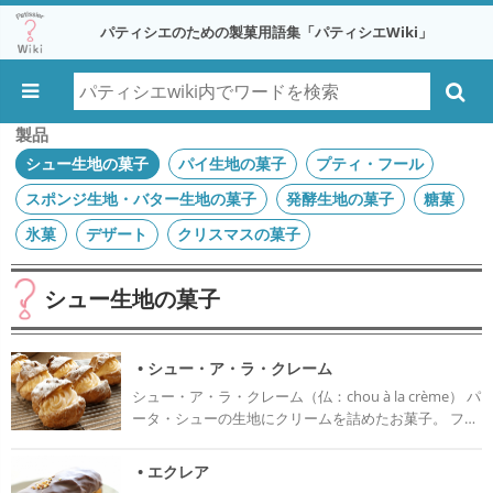
パティシエのための製菓用語集「パティシエWiki」
製品
シュー生地の菓子
パイ生地の菓子
プティ・フール
スポンジ生地・バター生地の菓子
発酵生地の菓子
糖菓
氷菓
デザート
クリスマスの菓子
シュー生地の菓子
• シュー・ア・ラ・クレーム
シュー・ア・ラ・クレーム（仏：chou à la crème） パ
ータ・シューの生地にクリームを詰めたお菓子。 フラ
ンス語であるシュー・ア・ラ・クレームはクリーム入
りのキャベツ（chou/シュー）という意味合いで、英
• エクレア
語ではクリーム・パフ（cream puff）という。 日本で