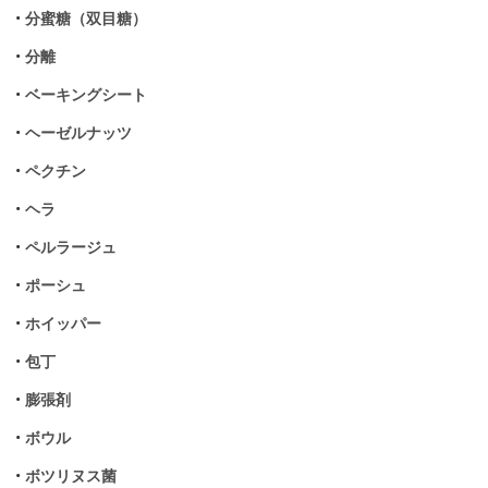
•
分蜜糖（双目糖）
•
分離
•
ベーキングシート
•
ヘーゼルナッツ
•
ペクチン
•
ヘラ
•
ペルラージュ
•
ポーシュ
•
ホイッパー
•
包丁
•
膨張剤
•
ボウル
•
ボツリヌス菌