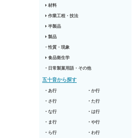
材料
作業工程・技法
半製品
製品
•
性質・現象
食品衛生学
•
日常製菓用語・その他
五十音から探す
•
あ行
•
か行
•
さ行
•
た行
•
な行
•
は行
•
ま行
•
や行
•
ら行
•
わ行