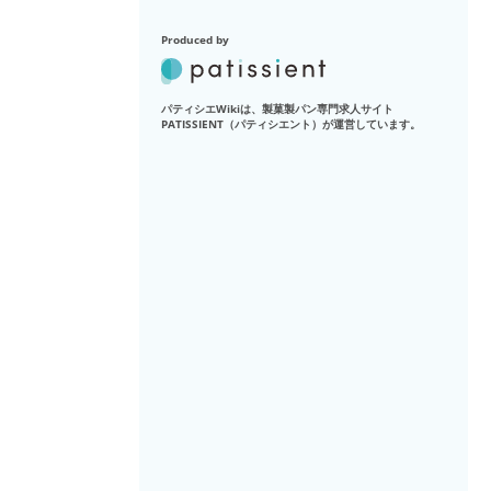
Produced by
パティシエWikiは、製菓製パン専門求人サイト
PATISSIENT（パティシエント）が運営しています。