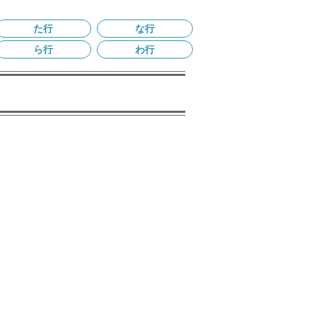
た行
な行
ら行
わ行