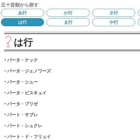
五十音順から探す
あ行
か行
さ行
は行
ま行
や行
は行
•
パータ・ケック
•
パータ・ジェノワーズ
•
パータ・シュー
•
パータ・ビスキュイ
•
パータ・ブリゼ
•
パート・サブレ
•
パート・シュクレ
•
パート・ド・フリュイ