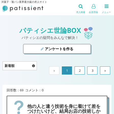
洋菓子・製パン業界最大級の求人サイト
求人検索
会員登録
メニュー
パティシエ世論BOX
パティシエの疑問をみんなで解決！
アンケートを作る
«
1
2
3
»
回答数：69 コメント：0
他の人と違う技術を身に着けて差を
つけたいけど、結局お店の技術しか