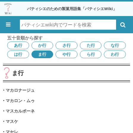
パティシエのための製菓用語集「パティシエWiki」
五十音順から探す
あ行
か行
さ行
た行
な行
は行
ま行
や行
ら行
わ行
ま行
•
マカロナージュ
•
マカロン・ムゥ
•
マスカルポーネ
•
マスケ
•
マセレ