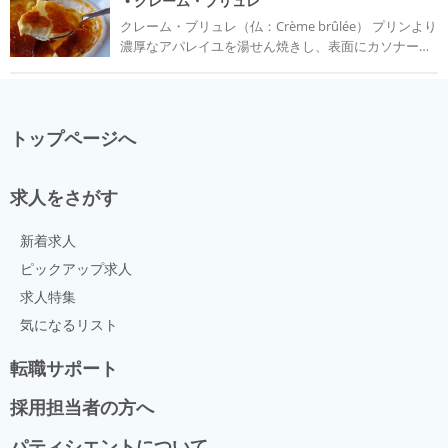
• クレーム・ブリュレ
だったが、現代ではゼラチンなどの凝固剤で固めて作
だからこそ、お腹がいっぱいでもふわっと食べやすい
天、ペクチンなどを凝固剤とした、ゲル状の水分の多
スと合わせて食べることが多い。 歴史 ブランマンジェ
られる。 日本では1994年頃ブームになり、家庭でもお
クレーム・ブリュレ（仏：Crème brûlée） プリンより
と人気になったスイーツがムースなのである。
いお菓子をさす。 ジュレは果汁、砂糖、ゼラチンを材
は今日のお菓子の中で最も歴史があるとも言われてい
やつとして作られるようになった。 見た目の似たブラ
濃厚なアパレイユを湯せん焼きし、表面にカソナード
料とするものに乳製品、卵、香料などを組み合わせて
る。中世では肉を使ったジュレやポタージュも、アー
ンマンジェはフランス発祥で、アーモンドが入ってお
を散らしてバーナーや焼きごてで表面を焦がしたお菓
様々なバリエーションがある。ジャムやコンフィズリ
モンドミルクにハチミツを加えたものも同じくブラン
り、生クリームはベースを煮詰めてゼラチンを入れた
子。 ブリュレはフランス語で焦がす・焦げたという意
ー、寒天で凝固させた寒天ゼリーなどもゼリーとして
マンジェと呼ばれていた。 やがて料理の方の消滅し、
あとに加える。
味で、訳すと焦がしたクリームになる。 卵や牛乳、砂
分類される。 使われるゲル化剤はゼラチン（動物の骨
ブランマンジェは甘いデザートとして残るようになっ
糖、バニラの他に生クリームが入るのでコクと滑らか
や皮の成分であるコラーゲンから作られる）、寒天
トップページへ
た。 白くて甘いブランマンジェは19世紀にパティシエ
さがあり、炙ってカラメル化表面にナイフを入れると
（テングサやオゴノリなどの紅藻類から作られる）、
のアントナン・カレームによって世界に広められたと
パリンと割れるのが特徴的。 歴史 クレーム・ブリュレ
カラギーナン（紅藻類からアルカリ抽出で作られ
言われている。 しかし、アーモンドと砂糖で作られた
は著名な料理人、ジョエル・ロブションが広めたとさ
る）、ペクチン（果物や野菜から作られる）などがあ
求人をさがす
アラビアのお菓子が発祥だったという説もあれば、ラ
れているが、その原形はスペイン・カタロニアのお菓
る。 歴史 ジュレ、ゼリーの歴史は古く、ローマ時代か
ングドック地方の町、モンペリエのスペシャリテだっ
子、クレーム・カタラーナではないかといわれてい
ら肉や魚料理の煮こごりを使った料理として作られて
たともいわれており、ブランマンジェの発祥について
新着求人
る。 カタラーナはシナモンの香りをつけたカスタード
いた。 お菓子としては18世紀末から19世紀初めにフラ
は諸説存在している。 見た目の似たパンナコッタはイ
クリームのようなものに、クレーム・ブリュレと同じ
ピックアップ求人
ンス人のパティシエ、アントナン・カレームが広めた
タリア発祥で、アーモンドは入っておらず、牛乳・生
く表面にカソナードを散らして表面を焦がしたもの
とされている。当時はゼラチンを使ったゼリーがほと
求人特集
クリーム・砂糖を合わせて煮詰めたあとゼラチンを入
で、キャラメルとクリームとの食感のコントラストが
んどで、今の1.5〜2倍量のゼラチンで固められてい
れ固める。
気になるリスト
楽しめる。このお菓子が現在のクレーム・ブリュレに
た。 日本では寒天は17世紀後半から使われ、あんみつ
近しいものである。 日本で流行したのは1990年代前半
などが食べられていたが、ゼラチンを使用したゼリー
転職サポート
ごろで、現在はパティスリーやカフェ、レストランな
類は20世紀になってから広まった。
ど幅広い場所で見られるようになった。 表面を炙った
採用担当者の方へ
カラメルは時間が経つにつれ溶けてしまうため、注文
を受けてから表面を焼くお店も多い。
パティシエントについて