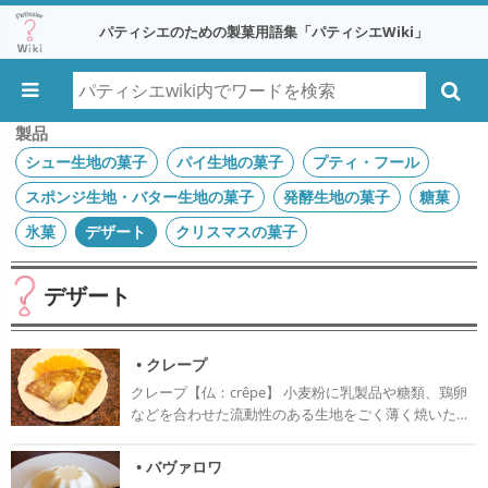
パティシエのための製菓用語集「パティシエWiki」
製品
シュー生地の菓子
パイ生地の菓子
プティ・フール
スポンジ生地・バター生地の菓子
発酵生地の菓子
糖菓
氷菓
デザート
クリスマスの菓子
デザート
• クレープ
クレープ【仏：crêpe】 小麦粉に乳製品や糖類、鶏卵
などを合わせた流動性のある生地をごく薄く焼いたも
の。焼いた時にできるちりめん状の模様からクレープ
(絹の意味)と呼ばれるようになった。 日本では生クリ
• バヴァロワ
ームやフルーツ等を巻いて食べたり、クレープシュゼ