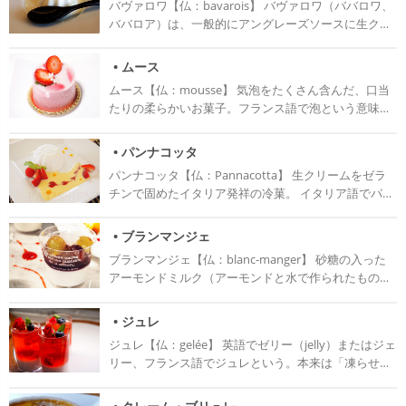
バヴァロワ【仏：bavarois】 バヴァロワ（ババロワ、
ット（仏：Crêpe Suzette）など、レストランデザート
ババロア）は、一般的にアングレーズソースに生クリ
として親しまれている。 歴史 フランスのブルターニュ
ーム、ゼラチンを合わせて冷やし固めたお菓子を指
地方のガレット（仏：galette）と呼ばれるそば粉で作
す。 軽い口当たりのムースとは対照的に、しっかりと
った食べものがはじまりとされている。 ブルターニ
• ムース
した食感と卵黄と味があるため、冷やし固めたものを
ュ地方は、かつては土地が痩せていて小麦が育ちにく
ムース【仏：mousse】 気泡をたくさん含んだ、口当
そのまま食べることも多い。 バヴァロワは「バイエル
かった為、そばが多く育てられていた。 17世紀フラン
たりの柔らかいお菓子。フランス語で泡という意味と
ンの」という意味で、ドイツの旧バイエルン王国に由
ス国王の妻アンヌ王妃がブルターニュ地方を訪れた際
苔という意味を持つ。製菓では泡という意味で使う
来する。 歴史 バヴァロワは元々はドイツのバイエルン
に、ガレットをとても気に入って宮廷料理に取り入
が、いずれにしても泡のように軽く苔のように柔らか
地方からフランスに伝わった、バヴァロワーズという
• パンナコッタ
れ、19世紀頃にはそば粉が小麦粉に変わり今のクレー
い食感である。 ムースの泡はメレンゲや生クリームを
温かい飲み物だった。現在のバヴァロワ と同じく牛乳
プと呼ばれるものが広がっていった。 日本には1970年
パンナコッタ【仏：Pannacotta】 生クリームをゼラ
使って作るものが多いが、フレーバーはさまざまでフ
と卵黄ベースで作られていたが、18世紀にアントナ
代後半にフランスから伝わったとされ、1976年に渋谷
チンで固めたイタリア発祥の冷菓。 イタリア語でパン
ルーツのピューレやチョコレートなどを使う。 バヴァ
ン・カレームがゼラチンを加えて冷やし固めたものが
公園通りの駐車場にて小さなワゴン車で販売されたの
ナは生クリーム、コッタは煮たという意味で、作り方
ロワとの違いはベースがアングレーズソースに限られ
現在のバヴァロワとして広まっている。 また、19世紀
が初めとされている。
がそのままの語源になっている。つるんとした口当た
ない点である。 ◎歴史 ムースが誕生したのは17世紀
• ブランマンジェ
にフランス人シェフがバイエルン王国のために作っ
り。 生クリームだけでなく牛乳も入れて作るとあっさ
のことだが、有名になったのは20世紀、ショックフリ
た、生クリームを使った飲み物に手を加えたことから
ブランマンジェ【仏：blanc-manger】 砂糖の入った
りと食べやすくなり、原価も下げられる。 生クリー
ーザーが出来た頃のことである。元々貴族の中で食べ
バヴァロワになったという説もある。
アーモンドミルク（アーモンドと水で作られたもの）
ム・牛乳・砂糖を煮詰め、ゼラチンを加えて固めて作
られていたムースは「お腹がいっぱいでも食べられ
をゼラチンで固めたアントルメのひとつ。 フランス語
る。 コース料理のドルチェとしてレストランで出され
る」「音を出さないようにして食べられる」という理
でブランは白い、マンジェは食べ物を意味するので
ることも多く、店によって様々な種類のソースをかけ
• ジュレ
由で考案されたもの。 ショックフリーザーが出来たこ
「白い食べ物」と訳される。 牛乳・砂糖を煮詰め、ゼ
て食べられる。 歴史 パンナコッタは北イタリアの酪農
とによって品質を落とさずにムースの保存ができるよ
ジュレ【仏：gelée】 英語でゼリー（jelly）またはジェ
ラチンを加えた後、生クリームを入れ固めて作る。 本
が盛んなピエモンテ州が発祥で、家庭菓子として昔か
うになり、フランスではどこに行ってもムースが置い
リー、フランス語でジュレという。本来は「凍らせ
来はアーモンドを砕く際に出るアーモンドミルクを集
ら食べられていた。 昔は生クリームが普及していなか
てある、という時代が続いた。 日本でもこれに遅れを
た」という意味なのでイタリア語のジェラート
めて作る高価なお菓子で、昔から貴族を中心に愛され
ったため、牛乳やその上澄みをデンプンで固めたもの
取らないよう20世紀にムースが広まった。 飽食の時代
（gelato）と同じ。 製菓用語としてはゼラチンや寒
てきた。近年はアングレーズソースやフルーツのソー