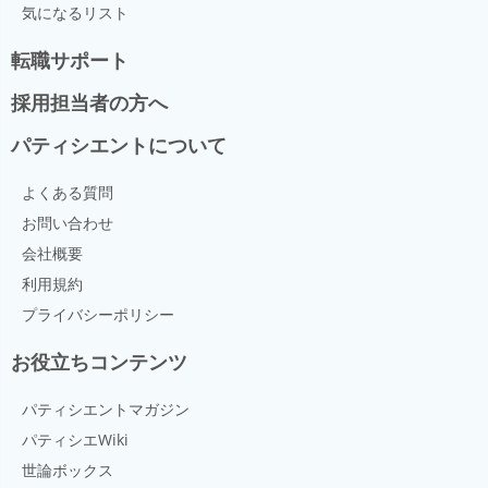
気になるリスト
均一にケーキの上部と側面を塗る。
パレットナイフを持ち、左手で回転台を回転させる。
上面が塗れたらサイドを塗っていく。 1回転目はパレ
転職サポート
ットナイフを波打たせるように、2回転目以降はしっ
かりと平らに固定して持つとよい。 上面が塗れたらサ
採用担当者の方へ
イドを塗っていく。 パレットナイフの持ち方が傾く
と、下側が広くなりやすいので注意する。 下塗りの段
パティシエントについて
階で手直しすぎるとクリームがボソボソするので、手
数は少なく行うようにする。 下塗りが終わったら、ケ
よくある質問
ーキを一度冷蔵庫に入れて20～30分ほど冷やしてから
本塗りをすると作業がしやすい。 本塗りも同じように
お問い合わせ
行う。パレットナイフは塗るたびにクリーム拭いて使
会社概要
うようにします。
利用規約
プライバシーポリシー
お役立ちコンテンツ
パティシエントマガジン
パティシエWiki
世論ボックス