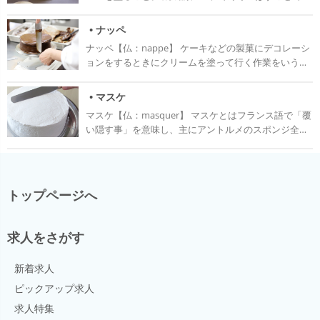
しみこませるが、普通のショートケーキなどはハケを
焼き上がりにツヤと色を与えることができる。
寝かすようにして素早く動かして塗ることで、均一に
スポンジを湿らせることができる。 また、ハケを使わ
• ナッペ
ずにスプレーを使うこともある。 生クリームを使う製
ナッペ【仏：nappe】 ケーキなどの製菓にデコレーシ
品はアンビバージュをうちすぎると水分が滲み出て生
ョンをするときにクリームを塗って行く作業をいう。
クリームの状態に影響してしまうため、注意する。
ナッペを行うことで、見た目の美しいデコレーション
になるだけでなく、さまざまデコレーションが施せ、
• マスケ
変化のあるケーキが作れる。 ナッペをするときに必要
マスケ【仏：masquer】 マスケとはフランス語で「覆
な道具はパレットナイフ、回転台である。 パレットナ
い隠す事」を意味し、主にアントルメのスポンジ全体
イフは刃渡りが18㎝ほどあるほうが使いやすい。しな
を、生クリームやバタークリームなどで塗ることを指
りのいいもの、握りやすいものを選ぶと良い。 刃の柄
す。 この作業はナッペとも呼ばれることも多いが、厳
に近い部分が曲がっているパレットナイフもあり、こ
密にいうとナッペ（napper）はクリームではなく、コ
ちらは手がケーキに当たりにくいようできているため
ーティングチョコや、ナパージュなどの液状のもので
便利である。 ナッペを行う時には、パレットナイフを
トップページへ
コーティングする事なので、正式にはクリームを塗る
固定して、ケーキの方を回すようにすると塗りムラの
場合はマスケが正しい。 マスケをすることにより、ク
少ないきれいな仕上がりとなる。 そのため、ケーキを
リームでケーキに味わいを与えるだけでなく、アント
回すための回転台が必要になる。回転台は作るケーキ
求人をさがす
ルメのデコレーションの下地ができる。マスケが雑だ
の大きさにあったものを選ぶと良い。 手順 ナッペする
と、必然的に見た目が汚い仕上がりになる。 アントル
ときは、下塗りと本塗りの2回に分けて仕上げると綺
新着求人
メのマスケは回転台にスライスしたスポンジを置き、
麗な仕上がりになる。 下塗りはしっかりと角が立つ固
クリームを塗りサンドの果物等をならべ、その上にク
ピックアップ求人
めのクリーム、本塗りはそれより柔らかめのクリーム
リームを塗る。スライスしたスポンジをかさね、クリ
を使うようにする。 下塗りでは、クリームをケーキに
求人特集
ームをのせて回転台を回しながら、パレットナイフで
乗せて広げていく。 右手でケーキと平行になるように