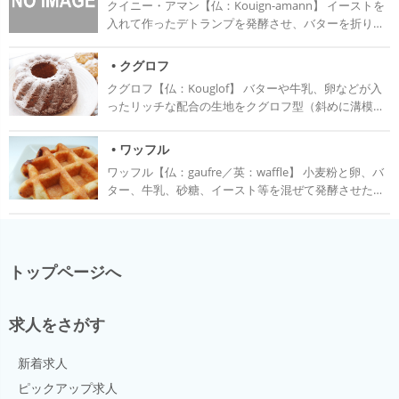
クイニー・アマン【仏：Kouign-amann】 イーストを
クグロフにラム酒をかけたデザートを作った。 ロレー
入れて作ったデトランプを発酵させ、バターを折り込
ヌ公が愛読書「千年一夜物語」の主人公から名前をと
み、再び発酵させて成形した生地にグラニュー糖をま
りアリババと名付けられたその菓子は、19世紀のはじ
ぶして焼成したもの。 歴史 ブルターニュ地方のドゥア
めにパリの菓子店、ストレールでババ・オ・ロム（ラ
• クグロフ
ルヌネ一帯でつくられている焼き菓子。 ブルトン語で
ム酒風味のババという意味）として売り出されて広ま
クグロフ【仏：Kouglof】 バターや牛乳、卵などが入
Kouignは菓子、amannはバターを指す。
っていった。 その後、ストレールで修行したオギュー
ったリッチな配合の生地をクグロフ型（斜めに溝模様
スト・ジュリアンがそのババを洗練して完成させ、美
があり、中心が空洞のおの）で焼いた、オーストリ
食家のブリヤ・サヴァランから名前をとってサヴァラ
ア・ドイツ・フランスのアルザス地方を代表する伝統
• ワッフル
ンと名付けた。 一般的にババの生地にはレーズンを加
菓子。 オーストリアのウィーンではバターケーキのよ
えてダリヨル型で焼き、サヴァランはレーズンを使わ
ワッフル【仏：gaufre／英：waffle】 小麦粉と卵、バ
うな製法で作られ、フランスのアルザス地方ではイー
ずにサヴァラン型で焼くが、レーズンの有無と型の組
ター、牛乳、砂糖、イースト等を混ぜて発酵させた生
ストを使用したブリオッシュ生地タイプのものが主流
み合わせを一致させずに作られることも多いため、製
地を、格子状の鉄板に挟んで焼いた菓子。 ベルギーワ
となっている。 歴史と由来 語源には、ドイツ語の
品名としては混同されることも少なくない。
ッフルにはイーストで発酵させた生地にシュクレぺル
【Kugelhoff】クーゲル（球）+ホフ（僧帽）が語源で
ルという大粒の砂糖を入れて焼いたハードタイプのリ
あるという説と、 【Kugelhupf】クーゲル（球）+ホッ
エージュワッフルと、同じくイースト発酵生地を使っ
プフ（ビール酵母）という説が存在する。 前者は形が
トップページへ
た、表面がカリッとしていて中はサクサクとしたリュ
僧帽に似ていることから来ており、後者はかつてはビ
ッセルワッフルがある。 歴史 古代ギリシャのオベリオ
ール酵母を発酵させて作られていたことが由来となっ
ス（obelios：パン生地に卵、牛乳、蜂蜜等を合わせ
ている。 また、他にもフランスのアルザス地方のリボ
求人をさがす
た、お菓子やパンの総称）と呼ばれたものが起源とさ
ーヴィレ【Ribeauvillé】の陶器職人、クゲルの名が語
れている。 宣教師達によってヨーロッパに伝えられた
源であるという説がある。 マリー・アントワネットが
新着求人
オベリオスは主に２つのルートで発展する。 5世紀
愛したお菓子としても有名で、１８世紀に彼女がオー
頃、フランスではオベリオスが鉄板の上で丸く焼いた
ピックアップ求人
ストリアからルイ16世のもとへ嫁ぐ際にフランスに伝