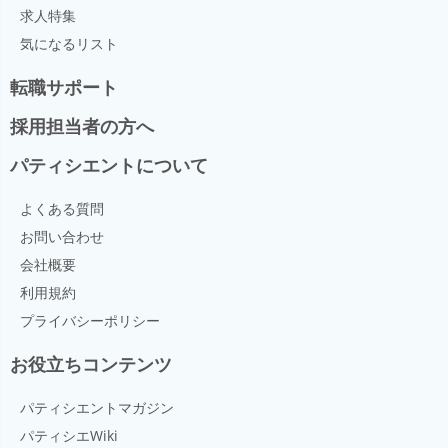
ウーブリ(oublie)というお菓子に変化を遂げ、やがて模
えられたと言われている。
求人特集
様をつけて焼くようになったゴーフル（gaufrer）とな
気になるリスト
る。 7世紀頃、オランダではオベリオスが格子状の模
様をつけて薄く焼いたお菓子（wafel）となり、後に
転職サポート
waffle（ワッフル）と呼ばれるようになる。
採用担当者の方へ
パティシエントについて
よくある質問
お問い合わせ
会社概要
利用規約
プライバシーポリシー
お役立ちコンテンツ
パティシエントマガジン
パティシエWiki