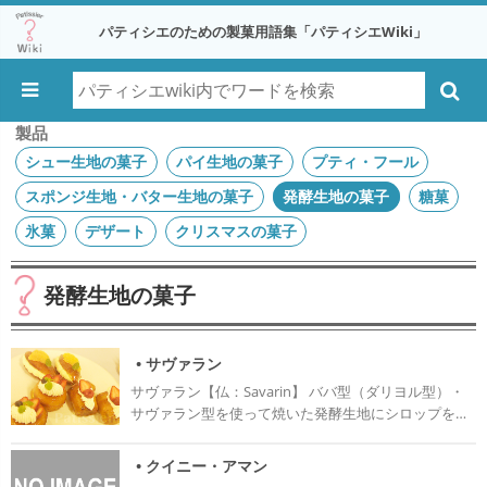
パティシエのための製菓用語集「パティシエWiki」
製品
シュー生地の菓子
パイ生地の菓子
プティ・フール
スポンジ生地・バター生地の菓子
発酵生地の菓子
糖菓
氷菓
デザート
クリスマスの菓子
発酵生地の菓子
• サヴァラン
サヴァラン【仏：Savarin】 ババ型（ダリヨル型）・
サヴァラン型を使って焼いた発酵生地にシロップをた
っぷりと染み込ませ、ラム酒をふりかけたお菓子。 ◎
歴史 18世紀頃、フランス北部の都市、ナンシーに宮廷
• クイニー・アマン
を構えていたロレーヌ公スタニスワフ一世の料理人が