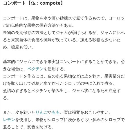
コンポート【仏：compote】
コンポートは、果物を水や薄い砂糖水で煮て作るもので、ヨーロッ
パの伝統的な果物の保存方法でもある。
果物の長期保存の方法としてジャムが挙げられるが、ジャムに比べ
ると果実自体の食感や風味が残っている。加える砂糖も少ないた
め、糖度も低い。
基本的にジャムにできる果実はコンポートにすることができる。必
要な場合は、
ペクチン
を使用する。
コンポートを作るには、皮のある果物などは皮を剥き、果実部分だ
けを取り出して砂糖と水で作ったシロップの中に入れて煮る。
煮詰めすぎるとペクチンが染み出し、ジャム状になるため注意す
る。
また、皮を剥いた
りんご
や
もも
、梨は褐変をおこしやすい。
レモン
を使用し、果物がシロップに浸かるぐらい多めのシロップで
煮ることで、変色を防げる。