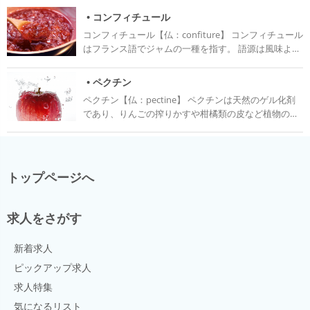
• コンフィチュール
コンフィチュール【仏：confiture】 コンフィチュール
はフランス語でジャムの一種を指す。 語源は風味よく
保存するという意味を前提にした調理用語「コンフィ
（confit）」から来ており、長期保存を目的に作られ
• ペクチン
ている。 コンフィチュールはフルーツを加熱処理した
ペクチン【仏：pectine】 ペクチンは天然のゲル化剤
もので、ジャムに似ているが、ジャムよりもフルーツ
であり、りんごの搾りかすや柑橘類の皮など植物の細
の形状がかなり残されて、甘さが控えめである。 ジャ
胞壁を作っている成分の一つ。 果物の細胞の硬さを調
ムは凝固した形状をしているが、コンフィチュールは
整したり、細胞同士を繋いだり、細胞を保持したりす
トロッとしておらずさらっとしている。 コンフィチュ
る役割を果たしている。 カシスやプラム、オレンジ、
ールの中には野菜やナッツ、香辛料、ハーブ、リキュ
リンゴ、イチジクなどの果物の果肉や皮に多く含まれ
ールなど、フルーツ以外を加えたものもある。 手順 コ
トップページへ
る。 未熟な果物においてはペクチンは非常に長く繋が
ンフィチュールの作り方は、フルーツを砂糖とレモン
っており、プロトペクチンという状態にある。プロト
汁に漬けておき、エキスが出てきたら果汁だけを先に
ペクチンは水に溶けず、ゲル化することもない。果物
煮詰め、その後果肉を漬ける。 漬け込んだあと果汁が
求人をさがす
が適度に熟してくると酵素により分解され、ペクチン
出てきたらゆっくりと煮込み、少しとろみが出てきた
となる。 熟しすぎるとペクチンの分解が進みすぎてペ
ら完成である。 コンフィチュール作りのコツとして
新着求人
クチン酸という物質に変わり、水に溶けなくなりゲル
は、あまり煮詰めないようにすることである。煮詰め
化の力もなくなる。 ペクチンの効果を最大に利用する
ピックアップ求人
て果実が崩れ、ペクチンが出てくると、ゲル化してジ
ためには、適度に熟れた果物を選ぶことが重要であ
ャム状になってしまう。
求人特集
る。 ジャムはペクチンを含む果物を煮ることでペクチ
気になるリスト
ンが溶け出し、それが大量の砂糖と強い酸とともに加