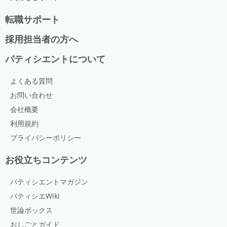
熱されることで、どろっと固まってできている。 ジャ
転職サポート
ムのゲル化には1%以上のペクチンに加え出来上がりの
糖度が55〜65%、PH2.9〜3.4程度の酸が必要になる。
採用担当者の方へ
もともとペクチンの少ない果物などをジャムにすると
きには、しっかりとゲル化させるために市販のペクチ
パティシエントについて
ンを加えることがある。 同様にしっかり固めるために
必要な酸味が足らない場合は、レモン汁や粉末のクエ
ン酸などを加えて補う。 市販のペクチンはりんごの絞
よくある質問
りかすや柑橘類の皮から抽出し、乾燥させて粉末状に
お問い合わせ
した物。 主成分は多糖類（食物繊維）で、色は白や黄
会社概要
土色をしている。安定剤としても利用される。 また、
ペクチンは消化されないので0キロカロリーである。
利用規約
性質と扱い 適度な酸性の状態で多量の糖分を加えて加
プライバシーポリシー
熱すると、常温で冷めたときに弾力ある状態にに凝固
する性質がある。 市販のペクチンは粒子が細かく、直
お役立ちコンテンツ
接液体に加えると固まってダマになってしまうので、
砂糖とよく混ぜて分散させる。 使用する際は、90〜
100度で煮溶かす。沸騰させてもよい。 繰り返し煮溶
パティシエントマガジン
かし固めると、強度が弱る。 HM、LMペクチン共に糖
パティシエWiki
度やPHが最適な条件から外れると離水する。 出来上
世論ボックス
がった製品は冷凍して保存することができる。 ペクチ
ンの種類 ペクチンは性質によって、高メトキシルペク
おしごとガイド