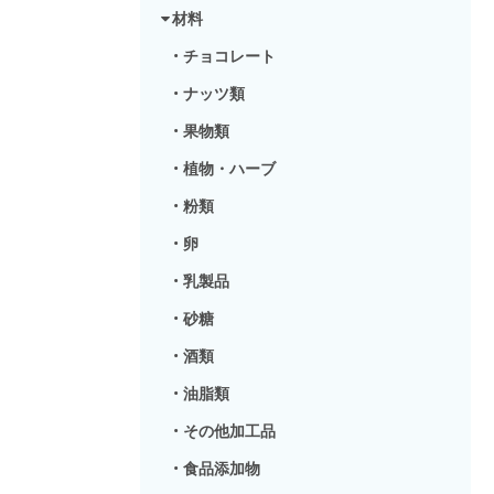
材料
•
チョコレート
•
ナッツ類
•
果物類
•
植物・ハーブ
•
粉類
•
卵
•
乳製品
•
砂糖
•
酒類
•
油脂類
•
その他加工品
•
食品添加物