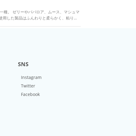
 バナナやりんごなどの空気に触れることで変
冷えて固まることで細かいフルーツの飾りなど
使用した製品はふんわりと柔らかく、粘りと
れるとすぐ溶け出す。この口どけの良さと食感か
、これらは製品に塗るだけで風味づけができ
近年は豚由来の物が主流になってきている。
ある。 加熱して使うタイプの
する仕組み ゼラチンの基
とでしっかりと固まるという特徴がある。煮
これは、熱水の中にあると分子の活動が活発
で美しく塗れる。冷えるとまた元のように固
ると徐々に動きが悪くなり、アミノ酸同士で引
、粗熱をとってとろみのある状態で塗ると良
い網目状の構造を形成し、その隙間に大量の
SNS
力のある固まり方をする。この網目構造により
これは液体に加え、煮溶かして使用する。沸騰
のがあるが、ゼラチンだけでなく寒天やカラ
少量しか使わない場合は経済的。 未開封であ
Instagram
に保つ。 また板ゼラチンは濡れると張り付い
Twitter
ら作られる、赤いナパージュ。常温でゲル化し
一度に入れず、一枚一枚順番に入れる。柔ら
れば、グロゼイユまたは フランボワーズ の生
Facebook
粉を入れてもよい。 フランスの伝統菓子ポン
均一に戻すため、水をはった容器に粉ゼラチン
がより強調されてよい。 ピストレ出来る物も
柔らかくしてから他の材料に加え、50〜60℃
性質 製造過程において、加
で、常温でゲル化している。 バターケーキや
3.5以上ないと固まらない。たんぱく質分解酵
て火にかけて煮溶かしてから、ハケを使って薄
・キウィ・パイナップル・メロン・イチジクな
お菓子の乾燥を防ぐことができる。 アプリコ
果肉の周囲から凝固が解けていく。酵素は熱に
、色はナパージュより優れているが、透明感と