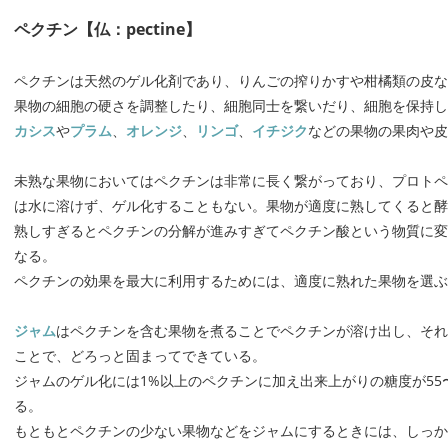
ペクチン【仏：pectine】
ペクチンは天然のゲル化剤であり、りんごの搾りかすや柑橘類の皮な
果物の細胞の硬さを調整したり、細胞同士を繋いだり、細胞を保持し
カシス
や
プラム
、
オレンジ
、
リンゴ
、
イチジク
などの果物の果肉や皮
未熟な果物においてはペクチンは非常に長く繋がっており、プロトペ
は水に溶けず、ゲル化することもない。果物が適度に熟してくると酵
熟しすぎるとペクチンの分解が進みすぎてペクチン酸という物質に変
なる。
ペクチンの効果を最大に利用するためには、適度に熟れた果物を選ぶ
ジャム
はペクチンを含む果物を煮ることでペクチンが溶け出し、それ
ことで、どろっと固まってできている。
ジャムのゲル化には1%以上のペクチンに加え出来上がりの糖度が55〜65
る。
もともとペクチンの少ない果物などをジャムにするときには、しっか