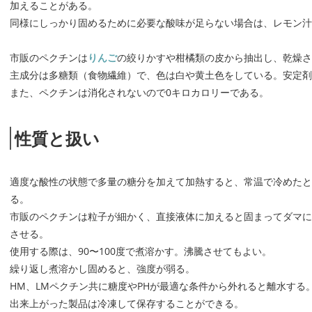
加えることがある。
同様にしっかり固めるために必要な酸味が足らない場合は、レモン汁
市販のペクチンは
りんご
の絞りかすや柑橘類の皮から抽出し、乾燥さ
主成分は多糖類（食物繊維）で、色は白や黄土色をしている。安定剤
また、ペクチンは消化されないので0キロカロリーである。
性質と扱い
適度な酸性の状態で多量の糖分を加えて加熱すると、常温で冷めたと
る。
市販のペクチンは粒子が細かく、直接液体に加えると固まってダマに
させる。
使用する際は、90〜100度で煮溶かす。沸騰させてもよい。
繰り返し煮溶かし固めると、強度が弱る。
HM、LMペクチン共に糖度やPHが最適な条件から外れると離水する
出来上がった製品は冷凍して保存することができる。