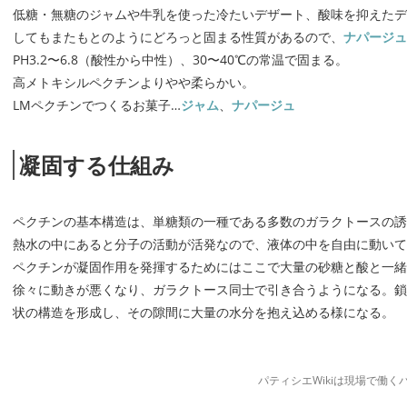
低糖・無糖のジャムや牛乳を使った冷たいデザート、酸味を抑えたデ
してもまたもとのようにどろっと固まる性質があるので、
ナパージュ
PH3.2〜6.8（酸性から中性）、30〜40℃の常温で固まる。
高メトキシルペクチンよりやや柔らかい。
LMペクチンでつくるお菓子…
ジャム
、
ナパージュ
凝固する仕組み
ペクチンの基本構造は、単糖類の一種である多数のガラクトースの誘
熱水の中にあると分子の活動が活発なので、液体の中を自由に動いて
ペクチンが凝固作用を発揮するためにはここで大量の砂糖と酸と一緒
徐々に動きが悪くなり、ガラクトース同士で引き合うようになる。鎖
状の構造を形成し、その隙間に大量の水分を抱え込める様になる。
パティシエWikiは現場で働