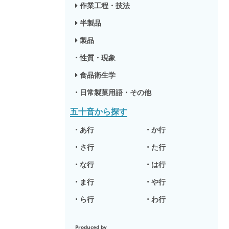
作業工程・技法
半製品
製品
•
性質・現象
食品衛生学
•
日常製菓用語・その他
五十音から探す
•
あ行
•
か行
•
さ行
•
た行
•
な行
•
は行
•
ま行
•
や行
•
ら行
•
わ行
Produced by