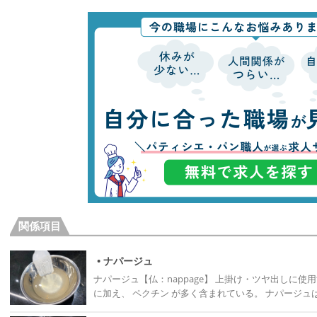
関係項目
• ナパージュ
ナパージュ【仏：nappage】 上掛け・ツヤ出しに使用するジャム状または液状のゼリー。 水・砂糖
に加え、 ペクチン が多く含まれている。 ナパージ
っと固まる性質を持ったペクチンを利用した製品であ