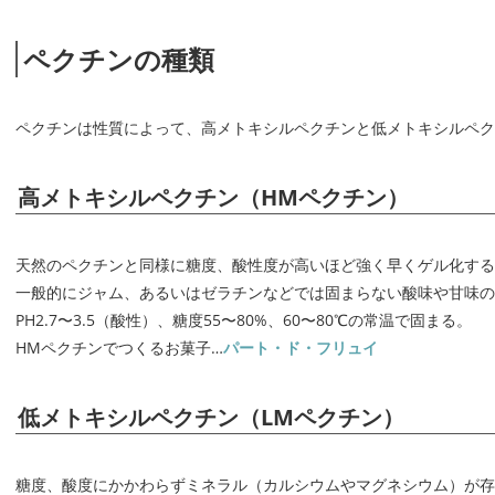
ペクチンの種類
ペクチンは性質によって、高メトキシルペクチンと低メトキシルペク
高メトキシルペクチン（HMペクチン）
天然のペクチンと同様に糖度、酸性度が高いほど強く早くゲル化する
一般的にジャム、あるいはゼラチンなどでは固まらない酸味や甘味の
PH2.7〜3.5（酸性）、糖度55〜80%、60〜80℃の常温で固まる。
HMペクチンでつくるお菓子…
パート・ド・フリュイ
低メトキシルペクチン（LMペクチン）
糖度、酸度にかかわらずミネラル（カルシウムやマグネシウム）が存