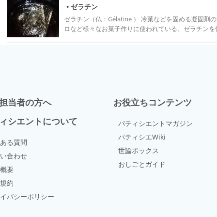
ある。 お菓子の表面に塗りツヤを出すことで、お菓子が新鮮でおいしそうに見える。 他にも製品の
• ゼラチン
表面を保護したり、乾燥を防ぐために使われている。
ゼラチン（仏：Gélatine ） 冷菓などを固める凝固剤の一種。 ゼリーやババロア、ムース、マシュマ
色しやすいフルーツの劣化を防ぐ働きもある。 また
ロなど様々なお菓子作りに使われている。ゼラチンを
の、形状を保ち、形が崩れるのを防ぐ効果もある。 色々な製品が開発されており、チョコレートや
弾力がある。 溶解温度が20〜30℃と低く、口にい
キャラメル、いちごやオレンジの味が付いた物もあり
ら人気があり、最も使用される凝固剤である。 牛や豚の骨または皮のコラーゲン（不溶性のタンパ
る。 性質・扱い 液体及びジャム状の物は加熱が必要なタイプと、加熱せずに使えるタイプに分かれ
ク質）を熱水で抽出、精製し、乾燥させて作られる。
る。 さらに、水や果汁を加えて使うタイプと、そのまま使うタイプが
板状と粉末状のものがある。100グラムあたり338キロカロリー程度。 凝固
場合、熱に弱いお菓子には使いづらいが、加熱するこ
本構造は、多数のアミノ酸が細長い鎖状に並んだ物。
溶かした後は流動性があるうちに早めに使用すること
なので、液体の中を自由に動いている。 温度が下が
まってしまう。 フルーツや生ケーキに使用する場合
き合うようになる。鎖状のアミノ酸が繋がると、細か
い。 加熱せずに使えるタイプは温める手間がなく、熱に弱いフルーツやムースなどに使える。 プロ
担当者の方へ
お役立ちコンテンツ
水分を抱え込める様になる。 これにより、独特の弾
の現場ではあまり使われないが粉末状の物もある。 
ゲル化する仕組みはアミノ酸由来のものや単糖類のも
させてもよい。 粉末の状態だと賞味期限が長いので、
ィシエントについて
パティシエントマガジン
ギーナン、ペクチンにも共通している。 扱い 板ゼラチンは戻すための水の温度が高いと水に溶け出
れば常温保存できる。 ナパージュの種類 ナパージュ・ルージュ【仏：nappage rouge】 グロゼイユ
してしまうので、多めの水に氷を入れ水温を10℃以下
パティシエWiki
（赤すぐり）等の赤い果物、 砂糖 、ペクチンなどか
ある質問
てしまい、均一に戻らなくなるので、水に入れる時は
ている。少量の水をいれて煮溶かして使う。 色が薄け
世論ボックス
かくなったら水気を切って使う。 粉ゼラチンの場合も冷たい水でふやかす。水の量はゼラチンの種
い合わせ
か冷凍のピューレを加えて調整することもできる。色
おしごとガイド
類や作りたい製品により異なるが、およそ4〜5倍。
ヌフに使われる。また、いちごに塗るといちごの赤色
概要
をふり入れるようにする。 ゼラチンに水を吸水させて
ある。 ナパージュ・ブロン【仏：nappage blond】 アプリコットと砂糖を煮詰めて作られたジャム
規約
で加熱して溶かす。これを冷蔵庫などで15〜20°Cまで冷やすと固まる。 
状のもので、ペクチンの濃度が高い。色はオレンジ色
熱しすぎるとゲル化力が弱まる。 やや酸に弱く、PH
イバシーポリシー
タルト、パイの仕上げに使われる。 10%の水を加え
素を含む果物の果汁はゲル化できない。 （パパイヤ
めに塗る。 艶やかな焼き色を引き立たせると同時に、
ど） これらの生の果肉をゼリーに混ぜ込むと、その
ットジャムで代用することもできる。 ジャムは風味