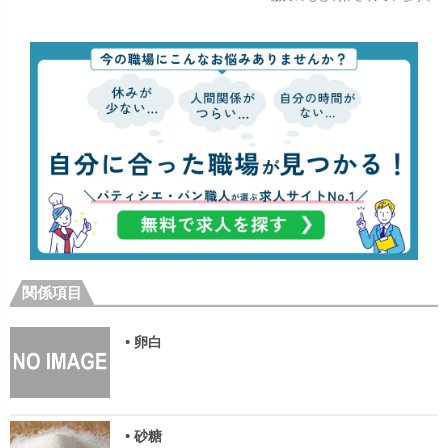
関係項目
• 卵白
• 砂糖