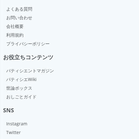
用がある。 また、この保水性によりメレンゲや生クリ
ームなどの気泡が安定しやすくなる。 2.水によく溶け
よくある質問
る（親水性） 3.食品中の脂質過酸化防止作用 4.デンプ
お問い合わせ
ンの老化の防止 5.砂糖に含まれる糖と加熱によってア
会社概要
ミノ酸が反応し、焼き色を作り出す（メイラード反
応、カラメル化） 6.周りから水分を取ろうとする（吸
利用規約
湿性）
プライバシーポリシー
お役立ちコンテンツ
パティシエントマガジン
パティシエWiki
世論ボックス
おしごとガイド
SNS
Instagram
Twitter