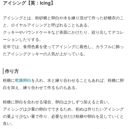
アイシング【英：Icing】
アイシングとは、粉砂糖と卵白や水を練り混ぜて作った砂糖衣のこ
と。ロイヤルアイシングと呼ばれることもある。
クッキーやパウンドケーキなど表面にかけたり、絞り出してデコレ
ーションしたりする。
近年では、食用色素を使ってアイシングに着色し、カラフルに飾っ
たアイシングクッキーの人気が上がっている。
作り方
粉糖に
乾燥卵白
を入れ、水と練り合わせることもあれば、粉糖に卵
白を加え、練り合わせて作るものもある。
粉糖に卵白を合わせる場合、卵白は少しずつ加えると良い。
アイシングは少量の卵白でできるため、初めは作りたいアイシング
の量より少ない量で作り、必要な分だけ粉糖や卵白を足していくと
良い。