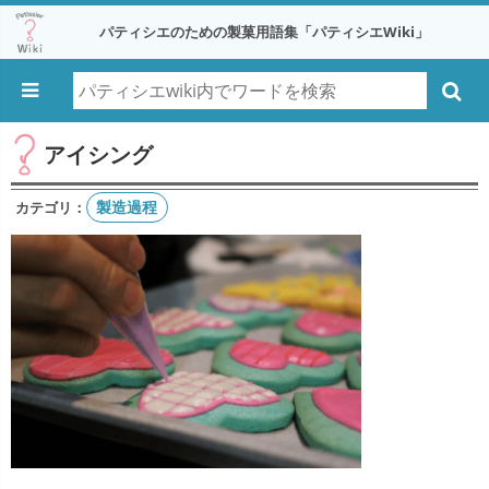
パティシエのための製菓用語集「パティシエWiki」
アイシング
製造過程
カテゴリ：