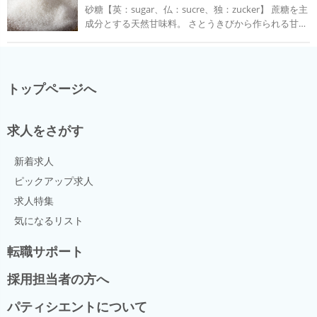
砂糖【英：sugar、仏：sucre、独：zucker】 蔗糖を主
成分とする天然甘味料。 さとうきびから作られる甘蔗
糖、甜菜から作られる甜菜糖（ビート糖）が代表的で
ある。 その他にもカエデ樹液から作られるカエデ糖
（メープルシュガー）、さとうやしやココヤシか作ら
れるやし糖（パームシュガー、ココナッツシュガー）
トップページへ
などがある。 製法から分けると糖蜜分を含む含蜜糖
（白下糖）と糖蜜分を分離した分蜜糖がある。製菓や
料理で日常的に使用しているもののほとんどが分蜜糖
求人をさがす
である。 砂糖の種類 含蜜糖は主にさとうきびを絞った
液に石灰を加え、裏ごしそのまま濃縮し固まらせた砂
新着求人
糖。糖蜜を含んでいるため、色が黒い。 分蜜糖はさと
うきびの絞り液から不純物を取り除き、結晶化させ糖
ピックアップ求人
蜜を遠心分離機で取り除いたもの。糖蜜を取り除いた
求人特集
あとに精製しているため、色は白いものが多い。 含蜜
気になるリスト
糖（白下糖）・・・黒砂糖・再製糖 分蜜糖（車
糖）・・・上白糖・中白糖・三温糖 分蜜糖（双目
転職サポート
糖）・・・グラニュー糖・白双糖・中双糖 和三盆糖 加
工糖・・・氷砂糖・角砂糖 赤砂糖（カソナード） でん
採用担当者の方へ
ぷん糖・・・水飴・トレハロース 天然甘味料・・・蜂
蜜・メープルシュガー 砂糖の性質 1.高い保水性をもっ
パティシエントについて
ている。 食品中の自由水をガッチリと掴むため防腐作