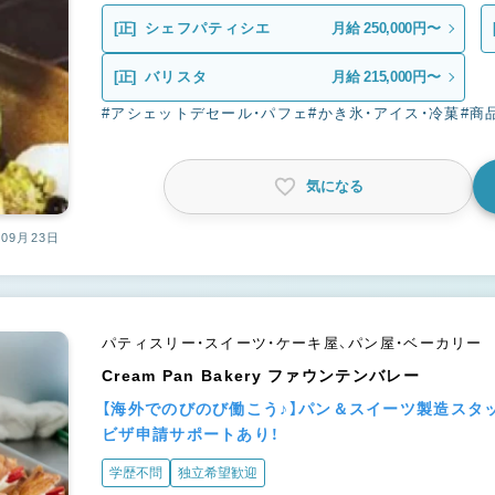
[正]
シェフパティシエ
月給 250,000円〜
[正]
バリスタ
月給 215,000円〜
#アシェットデセール・パフェ
#かき氷・アイス・冷菓
#商
気になる
09月23日
パティスリー・スイーツ・ケーキ屋、パン屋・ベーカリー
Cream Pan Bakery ファウンテンバレー
【海外でのびのび働こう♪】パン＆スイーツ製造スタ
ビザ申請サポートあり！
学歴不問
独立希望歓迎