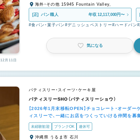
海外・その他 15945 Fountain Valley,
[正]
パン職人
年収 12,117,000円〜
#食パン・菓子パン
#デニッシュペストリー
#ハードパン
気になる
12月11日
パティスリー・スイーツ・ケーキ屋
パティスリーSHO（パティスリーショウ）
【2026年1月末移転OPEN】チョコレート・オーダ
ィスリーで、一緒にお店をつくっていける仲間を募
未経験歓迎
ブランクOK
連休可
沖縄県 うるま市 石川