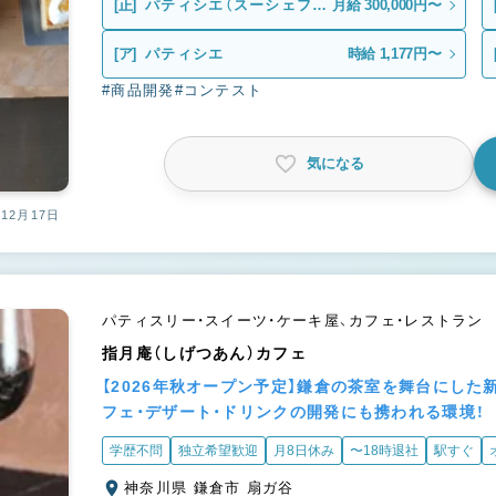
[正]
パティシエ（スーシェフ候
月給 300,000円〜
補）
[ア]
パティシエ
時給 1,177円〜
#商品開発
#コンテスト
気になる
12月17日
パティスリー・スイーツ・ケーキ屋、カフェ・レストラン
指月庵（しげつあん）カフェ
【2026年秋オープン予定】鎌倉の茶室を舞台にし
フェ・デザート・ドリンクの開発にも携われる環境！
学歴不問
独立希望歓迎
月8日休み
〜18時退社
駅すぐ
神奈川県 鎌倉市 扇ガ谷