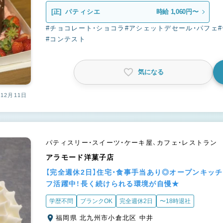
[正]
パティシエ
時給 1,060円〜
#チョコレート・ショコラ
#アシェットデセール・パフェ
#コンテスト
気になる
12月11日
パティスリー・スイーツ・ケーキ屋、カフェ・レストラン
アラモード洋菓子店
【完全週休2日】住宅・食事手当あり◎オープンキッ
フ活躍中！長く続けられる環境が自慢★
学歴不問
ブランクOK
完全週休2日
〜18時退社
福岡県 北九州市小倉北区 中井