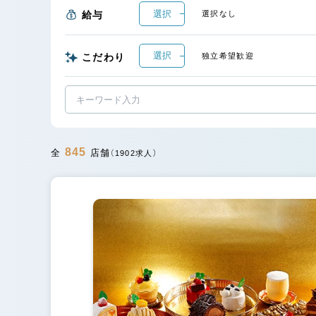
選択
給与
選択なし
選択
こだわり
独立希望歓迎
845
全
店舗
（1902求人）