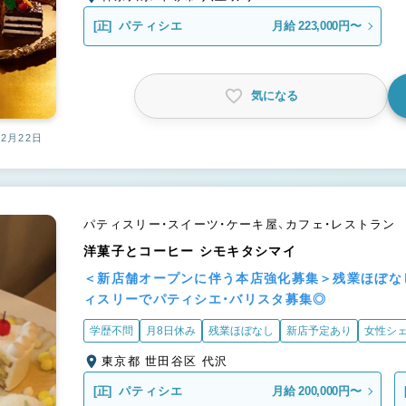
[正]
パティシエ
月給 223,000円〜
気になる
12月22日
パティスリー・スイーツ・ケーキ屋、カフェ・レストラン
洋菓子とコーヒー シモキタシマイ
＜新店舗オープンに伴う本店強化募集＞残業ほぼな
ィスリーでパティシエ・バリスタ募集◎
学歴不問
月8日休み
残業ほぼなし
新店予定あり
女性シ
東京都 世田谷区 代沢
[正]
パティシエ
月給 200,000円〜