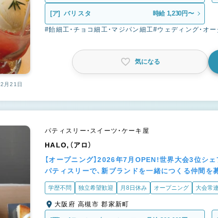
[ア]
バリスタ
時給 1,230円〜
#飴細工・チョコ細工・マジパン細工
#ウェディング・オ
気になる
12月21日
パティスリー・スイーツ・ケーキ屋
HALO,（アロ）
【オープニング】2026年7月OPEN!世界大会3位
パティスリーで、新ブランドを一緒につくる仲間を募
学歴不問
独立希望歓迎
月8日休み
オープニング
大会常
大阪府 高槻市 郡家新町