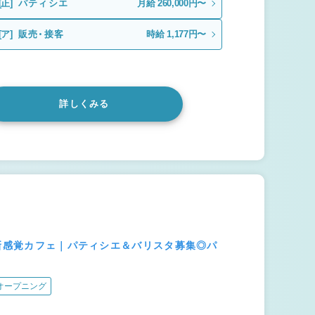
[正]
パティシエ
月給 260,000円〜
[ア]
販売・接客
時給 1,177円〜
詳しくみる
た新感覚カフェ｜パティシエ＆バリスタ募集◎パ
オープニング