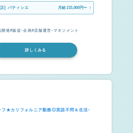
[正]
パティシエ
月給 215,000円〜
品開発
#販促・企画
#店舗運営・マネジメント
詳しくみる
ッフ★カリフォルニア勤務◎英語不問＆生活・