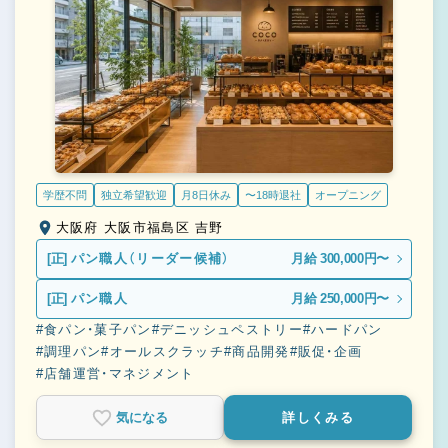
学歴不問
独立希望歓迎
月8日休み
〜18時退社
オープニング
大阪府 大阪市福島区 吉野
[正]
パン職人（リーダー候補）
月給 300,000円〜
[正]
パン職人
月給 250,000円〜
#食パン・菓子パン
#デニッシュペストリー
#ハードパン
#調理パン
#オールスクラッチ
#商品開発
#販促・企画
#店舗運営・マネジメント
気になる
詳しくみる