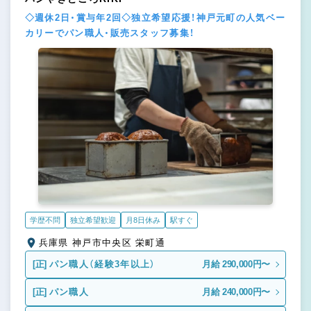
◇週休2日・賞与年2回◇独立希望応援！神戸元町の人気ベー
カリーでパン職人・販売スタッフ募集！
学歴不問
独立希望歓迎
月8日休み
駅すぐ
兵庫県 神戸市中央区 栄町通
[正]
パン職人（経験3年以上）
月給 290,000円〜
[正]
パン職人
月給 240,000円〜