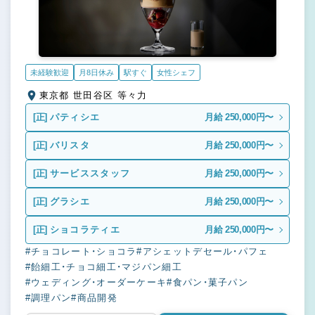
未経験歓迎
月8日休み
駅すぐ
女性シェフ
東京都 世田谷区 等々力
[正]
パティシエ
月給 250,000円〜
[正]
バリスタ
月給 250,000円〜
[正]
サービススタッフ
月給 250,000円〜
[正]
グラシエ
月給 250,000円〜
[正]
ショコラティエ
月給 250,000円〜
#チョコレート・ショコラ
#アシェットデセール・パフェ
#飴細工・チョコ細工・マジパン細工
#ウェディング・オーダーケーキ
#食パン・菓子パン
#調理パン
#商品開発