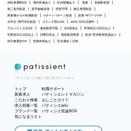
自転車通勤OK
海外研修あり
社内研修あり
急募
未経験歓迎
第二新卒歓迎
若手積極採用
学歴不問
独立希望歓迎
異業種からの転職歓迎
Uターン・Iターン歓迎
副業・WワークOK
大学生・専門学生歓迎
ブランク明けOK
40代・50代活躍中
アルバイト入社OK
連休取得可能
月8回休み
年間休日105日以上
年間休日110日以上
日曜日休み
有給取得推奨
産休・育休取得実績あり
休日数選択OK
長期休暇あり
完全週休二日制
パティシエ、パン職人の選ぶ求人サイトNo.1
トップ
転職サポート
新着求人
パティシエントマガジン
こだわり検索
おしごとガイド
求人特集一覧
パティシエwiki
ブランド一覧
パティシエ世論BOX
気になるリスト