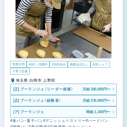
学歴不問
40代～活躍中
月8日休み
残業ほぼなし
女性シェフ
子育て応援
埼玉県 白岡市 上野田
[正]
ブーランジェ（リーダー候補）
月給 280,000円〜
[正]
ブーランジェ（経験者）
月給 230,000円〜
[ア]
ブーランジェ
時給 1,180円〜
#食パン・菓子パン
#デニッシュペストリー
#ハードパン
#調理パン
#商品開発
#店舗運営・マネジメント