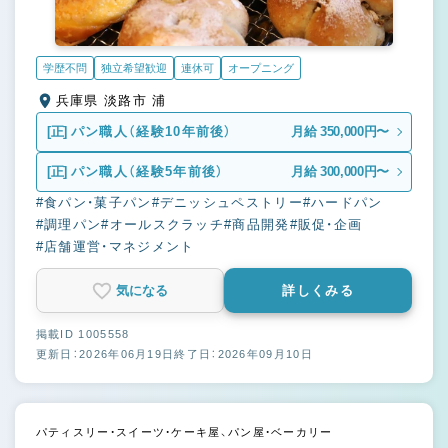
学歴不問
独立希望歓迎
連休可
オープニング
兵庫県 淡路市 浦
[正]
パン職人（経験10年前後）
月給 350,000円〜
[正]
パン職人（経験5年前後）
月給 300,000円〜
#食パン・菓子パン
#デニッシュペストリー
#ハードパン
#調理パン
#オールスクラッチ
#商品開発
#販促・企画
#店舗運営・マネジメント
気になる
詳しくみる
掲載ID 1005558
更新日：2026年06月19日
終了日：2026年09月10日
パティスリー・スイーツ・ケーキ屋、パン屋・ベーカリー