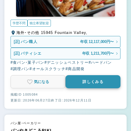
学歴不問
独立希望歓迎
海外・その他 15945 Fountain Valley,
[正]
パン職人
年収 12,117,000円〜
[正]
パティシエ
年収 1,211,700円〜
#食パン・菓子パン
#デニッシュペストリー
#ハードパン
#調理パン
#オールスクラッチ
#商品開発
気になる
詳しくみる
掲載ID 1005084
更新日：2026年06月27日
終了日：2026年12月11日
パン屋・ベーカリー
パンやきどころRIKI