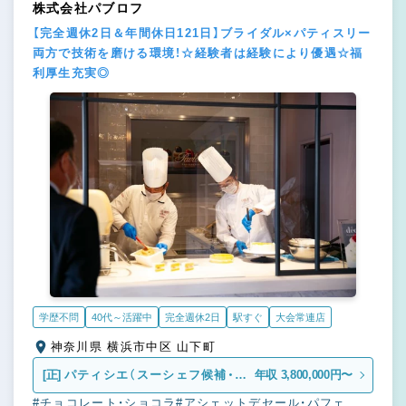
株式会社パブロフ
【完全週休2日＆年間休日121日】ブライダル×パティスリー
両方で技術を磨ける環境！☆経験者は経験により優遇☆福
利厚生充実◎
学歴不問
40代～活躍中
完全週休2日
駅すぐ
大会常連店
神奈川県 横浜市中区 山下町
[正]
パティシエ（スーシェフ候補・シ
年収 3,800,000円〜
ェフ候補も含む）
#チョコレート・ショコラ
#アシェットデセール・パフェ