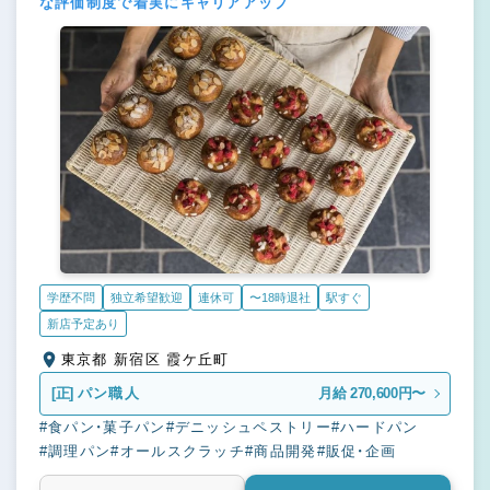
な評価制度で着実にキャリアアップ
学歴不問
独立希望歓迎
連休可
〜18時退社
駅すぐ
新店予定あり
東京都 新宿区 霞ケ丘町
[正]
パン職人
月給 270,600円〜
#食パン・菓子パン
#デニッシュペストリー
#ハードパン
#調理パン
#オールスクラッチ
#商品開発
#販促・企画