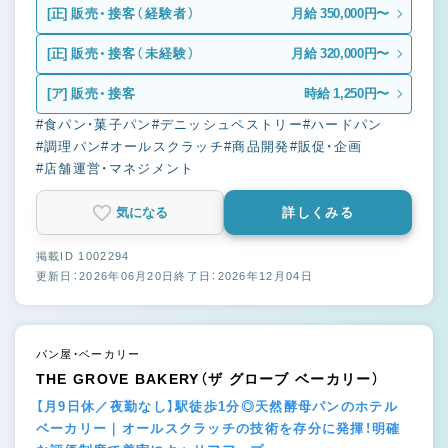
[正]
販売・接客（経験者）
月給 350,000円〜
[正]
販売・接客（未経験）
月給 320,000円〜
[ア]
販売・接客
時給 1,250円〜
#食パン・菓子パン
#デニッシュペストリー
#ハードパン
#調理パン
#オールスクラッチ
#商品開発
#販促・企画
#店舗運営・マネジメント
気になる
詳しくみる
掲載ID 1002294
更新日：2026年06月20日
終了日：2026年12月04日
パン屋・ベーカリー
THE GROVE BAKERY（ザ グローブ ベーカリー）
【月9日休／夜勤なし】駅徒歩1分◎天然酵母パンのホテル
ベーカリー｜オールスクラッチの技術を存分に発揮！明確