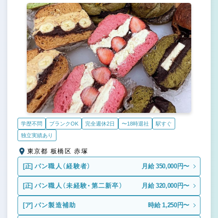
学歴不問
ブランクOK
完全週休2日
〜18時退社
駅すぐ
独立実績あり
東京都 板橋区 赤塚
[正]
パン職人（経験者）
月給 350,000円〜
[正]
パン職人（未経験・第二新卒）
月給 320,000円〜
[ア]
パン製造補助
時給 1,250円〜