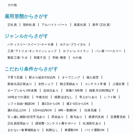
その他
雇用形態からさがす
正社員
契約社員
アルバイト・パート
派遣社員
新卒（正社員）
ジャンルからさがす
パティスリー・スイーツ・ケーキ屋
ホテル・ブライダル
工房・アトリエ・オンラインショップ
カフェ・レストラン
パン屋・ベーカリー
製造工場・ラボ
和菓子店
学校・教室
その他
こだわり条件からさがす
子育て応援
駅から徒歩5分以内
オープニング
個人経営
新規出店計画あり
女性シェフ
独立実績あり
コンテスト常連
上場企業
オープンから3年未満
定休日あり
実働7.5時間
残業月20時間以下
18時までの退社
午後出社
残業ほぼなし
早上がりあり
シフト制
シフト自由・相談OK
週1日からOK
週2・3日からOK
週4日以上OK
1日4h以内OK
9時～勤務OK
社保完備
引っ越し補助/住宅手当あり
昇給あり
賞与あり
残業代支給
交通費支給
正社員登用あり
講習費・コンテスト費サポート
社員割引あり
まかない・食事補助あり
転勤なし
車通勤OK
バイク通勤OK