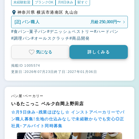
未経験歓迎
ブランクOK
月8日休み
駅すぐ
神奈川県 横浜市港南区 丸山台
[正]
パン職人
月給 250,000円〜
#食パン・菓子パン
#デニッシュペストリー
#ハードパン
#調理パン
#オールスクラッチ
#商品開発
気になる
詳しくみる
掲載ID 1005574
更新日：2026年07月23日
終了日：2027年01月06日
パン屋・ベーカリー
いるたこっこ ベルク白岡上野田店
☆月9日休み・残業ほぼなし☆ インストアベーカリーでパ
ン職人募集！生地の仕込みなしで未経験からでも安心◎正
社員・アルバイト同時募集