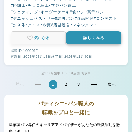
#飴細工・チョコ細工・マジパン細工
#ウェディング・オーダーケーキ
#食パン・菓子パン
#デニッシュペストリー
#調理パン
#商品開発
#コンテスト
#かき氷・アイス・冷菓
#店舗運営・マネジメント
気になる
詳しくみる
掲載ID 1000017
更新日：2026年06月16日
終了日：2026年11月30日
全302店舗中 1 〜 10店舗 表示中
前へ
1
2
3
次へ
パティシエ・パン職人の
転職をプロと一緒に
製菓製パン専任のキャリアアドバイザーがあなたの転職活動を徹
底サポート!