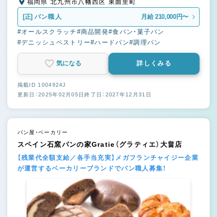
福岡県 北九州市八幡西区 東曲里町
[正]
パン職人
月給 210,000円〜
#オールスクラッチ
#商品開発
#食パン・菓子パン
#デニッシュペストリー
#ハードパン
#調理パン
気になる
詳しくみる
掲載ID 1004924J
更新日：2025年02月05日
終了日：2027年12月31日
パン屋・ベーカリー
スペイン石窯パンの家Gratie（グラティエ）大畠店
【残業代全額支給／各手当充実】メガフランチャイジー企業
が運営するベーカリーブランドでパン職人募集！