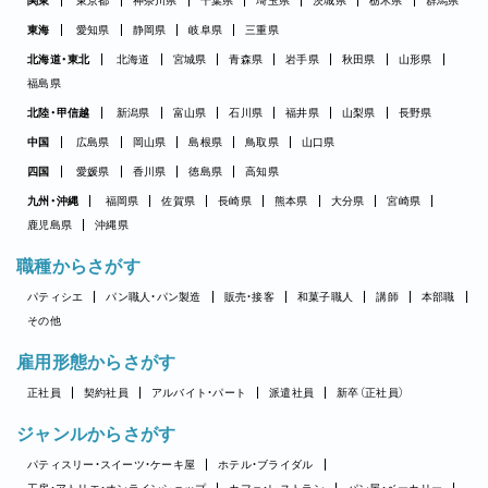
関東
東京都
神奈川県
千葉県
埼玉県
茨城県
栃木県
群馬県
東海
愛知県
静岡県
岐阜県
三重県
北海道・東北
北海道
宮城県
青森県
岩手県
秋田県
山形県
福島県
北陸・甲信越
新潟県
富山県
石川県
福井県
山梨県
長野県
中国
広島県
岡山県
島根県
鳥取県
山口県
四国
愛媛県
香川県
徳島県
高知県
九州・沖縄
福岡県
佐賀県
長崎県
熊本県
大分県
宮崎県
鹿児島県
沖縄県
職種からさがす
パティシエ
パン職人・パン製造
販売・接客
和菓子職人
講師
本部職
その他
雇用形態からさがす
正社員
契約社員
アルバイト・パート
派遣社員
新卒（正社員）
ジャンルからさがす
パティスリー・スイーツ・ケーキ屋
ホテル・ブライダル