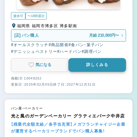
連休可
〜18時退社
福岡県 福岡市博多区 博多駅南
[正]
パン職人
月給 210,000円〜
#オールスクラッチ
#商品開発
#食パン・菓子パン
#デニッシュペストリー
#ハードパン
#調理パン
気になる
詳しくみる
掲載ID 1004920J
更新日：2025年02月05日
終了日：2027年12月31日
パン屋・ベーカリー
光と風のガーデンベーカリー グラティエパーク中井店
【残業代全額支給／各手当充実】メガフランチャイジー企業
が運営するベーカリーブランドでパン職人募集！