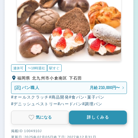
連休可
〜18時退社
駅すぐ
福岡県 北九州市小倉南区 下石田
[正]
パン職人
月給 210,000円〜
#オールスクラッチ
#商品開発
#食パン・菓子パン
#デニッシュペストリー
#ハードパン
#調理パン
気になる
詳しくみる
掲載ID 1004910J
更新日：2025年02月05日
終了日：2027年12月31日