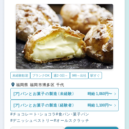
未経験歓迎
ブランクOK
週2・3日～
9時～出社
駅すぐ
福岡県 福岡市博多区 千代
[ア]
パンとお菓子の製造（未経験）
時給 1,060円〜
[ア]
パンとお菓子の製造（経験者）
時給 1,100円〜
#チョコレート・ショコラ
#食パン・菓子パン
#デニッシュペストリー
#オールスクラッチ