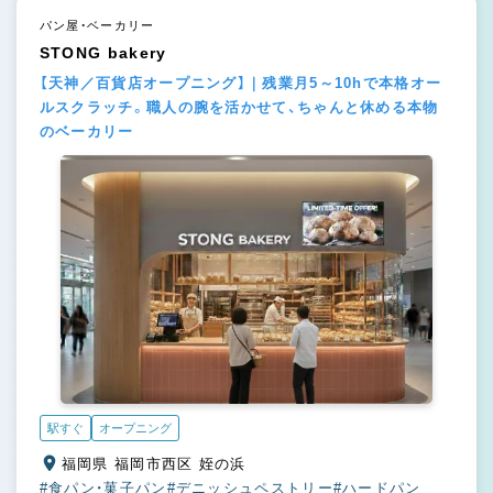
パン屋・ベーカリー
STONG bakery
【天神／百貨店オープニング】｜残業月5～10hで本格オー
ルスクラッチ。職人の腕を活かせて、ちゃんと休める本物
のベーカリー
駅すぐ
オープニング
福岡県 福岡市西区 姪の浜
#食パン・菓子パン
#デニッシュペストリー
#ハードパン