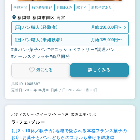
学歴不問
独立希望歓迎
月8日休み
駅すぐ
新店予定あり
福岡県 福岡市南区 高宮
[正]
パン職人（経験者）
月給 190,000円〜
[正]
パン職人（未経験者）
月給 185,000円〜
#食パン・菓子パン
#デニッシュペストリー
#調理パン
#オールスクラッチ
#商品開発
気になる
詳しくみる
掲載ID 1005397
更新日：2026年06月06日
終了日：2026年11月20日
パティスリー・スイーツ・ケーキ屋、製造工場・ラボ
ラ・フェ・ブルー
【月8～10休／駅チカ】地域で愛される本格フランス菓子の
お店！お菓子とパン、どちらのスキルも磨ける環境◎