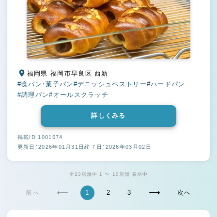
福岡県 福岡市早良区 西新
#食パン・菓子パン
#デニッシュペストリー
#ハードパン
#調理パン
#オールスクラッチ
詳しくみる
掲載ID 1001574
更新日：2026年01月31日
終了日：2026年03月02日
全23店舗中 1 〜 10店舗 表示中
前へ
1
2
3
次へ