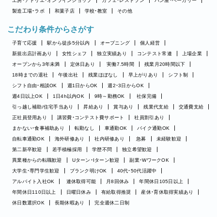
工房・アトリエ・オンラインショップ
カフェ・レストラン
パン屋・ベーカリー
製造工場・ラボ
和菓子店
学校・教室
その他
こだわり条件からさがす
子育て応援
駅から徒歩5分以内
オープニング
個人経営
新規出店計画あり
女性シェフ
独立実績あり
コンテスト常連
上場企業
オープンから3年未満
定休日あり
実働7.5時間
残業月20時間以下
18時までの退社
午後出社
残業ほぼなし
早上がりあり
シフト制
シフト自由・相談OK
週1日からOK
週2・3日からOK
週4日以上OK
1日4h以内OK
9時～勤務OK
社保完備
引っ越し補助/住宅手当あり
昇給あり
賞与あり
残業代支給
交通費支給
正社員登用あり
講習費・コンテスト費サポート
社員割引あり
まかない・食事補助あり
転勤なし
車通勤OK
バイク通勤OK
自転車通勤OK
海外研修あり
社内研修あり
急募
未経験歓迎
第二新卒歓迎
若手積極採用
学歴不問
独立希望歓迎
異業種からの転職歓迎
Uターン・Iターン歓迎
副業・WワークOK
大学生・専門学生歓迎
ブランク明けOK
40代・50代活躍中
アルバイト入社OK
連休取得可能
月8回休み
年間休日105日以上
年間休日110日以上
日曜日休み
有給取得推奨
産休・育休取得実績あり
休日数選択OK
長期休暇あり
完全週休二日制