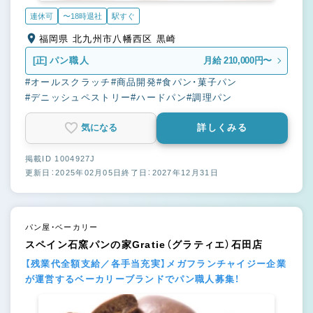
連休可
〜18時退社
駅すぐ
福岡県 北九州市八幡西区 黒崎
[正]
パン職人
月給 210,000円〜
#オールスクラッチ
#商品開発
#食パン・菓子パン
#デニッシュペストリー
#ハードパン
#調理パン
気になる
詳しくみる
掲載ID 1004927J
更新日：2025年02月05日
終了日：2027年12月31日
パン屋・ベーカリー
スペイン石窯パンの家Gratie（グラティエ）石田店
【残業代全額支給／各手当充実】メガフランチャイジー企業
が運営するベーカリーブランドでパン職人募集！