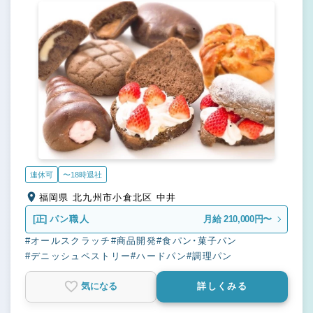
連休可
〜18時退社
福岡県 北九州市小倉北区 中井
[正]
パン職人
月給 210,000円〜
#オールスクラッチ
#商品開発
#食パン・菓子パン
#デニッシュペストリー
#ハードパン
#調理パン
気になる
詳しくみる