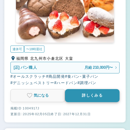
連休可
〜18時退社
福岡県 北九州市小倉北区 大畠
[正]
パン職人
月給 210,000円〜
#オールスクラッチ
#商品開発
#食パン・菓子パン
#デニッシュペストリー
#ハードパン
#調理パン
気になる
詳しくみる
掲載ID 1004917J
更新日：2025年02月05日
終了日：2027年12月31日