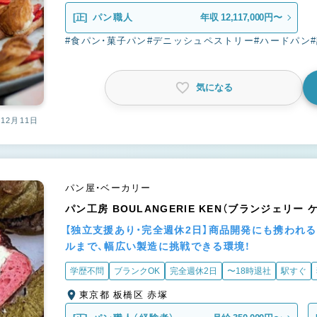
[正]
パン職人
年収 12,117,000円〜
#食パン・菓子パン
#デニッシュペストリー
#ハードパン
気になる
12月11日
パン屋・ベーカリー
パン工房 BOULANGERIE KEN（ブランジェリー 
【独立支援あり・完全週休2日】商品開発にも携われ
ルまで、幅広い製造に挑戦できる環境！
学歴不問
ブランクOK
完全週休2日
〜18時退社
駅すぐ
東京都 板橋区 赤塚