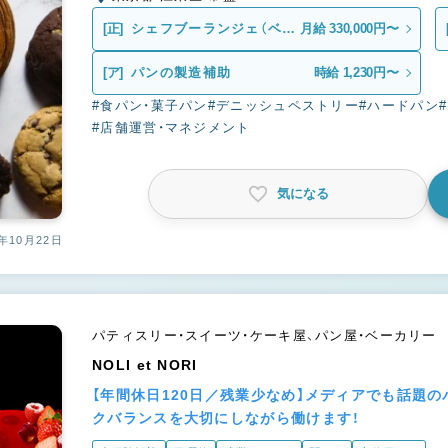
[正]
シェフブーランジェ（ベー
月給 330,000円〜
カー）
[ア]
パンの製造補助
時給 1,230円〜
#食パン・菓子パン
#デニッシュペストリー
#ハードパン
#店舗運営・マネジメント
気になる
年10月22日
パティスリー・スイーツ・ケーキ屋、パン屋・ベーカリー
NOLI et NORI
【年間休日120日／残業少なめ】メディアでも話題
クバランスを大切にしながら働けます！