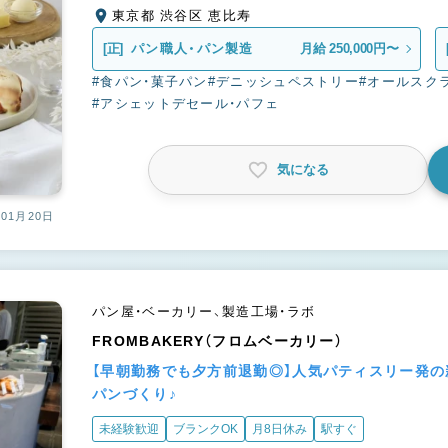
東京都 渋谷区 恵比寿
[正]
パン職人・パン製造
月給 250,000円〜
#食パン・菓子パン
#デニッシュペストリー
#オールスク
#アシェットデセール・パフェ
気になる
01月20日
パン屋・ベーカリー、製造工場・ラボ
FROMBAKERY（フロムベーカリー）
【早朝勤務でも夕方前退勤◎】人気パティスリー発
パンづくり♪
未経験歓迎
ブランクOK
月8日休み
駅すぐ