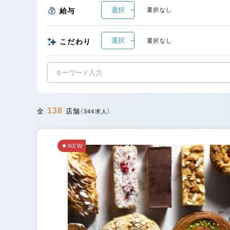
選択
給与
選択なし
選択
こだわり
選択なし
138
全
店舗
（344求人）
NEW