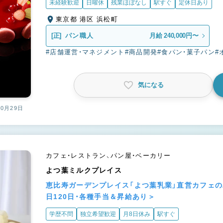
未経験歓迎
日曜休
残業ほぼなし
駅すぐ
定休日あり
東京都 港区 浜松町
[正]
パン職人
月給 240,000円〜
#店舗運営・マネジメント
#商品開発
#食パン・菓子パン
#
気になる
10月29日
カフェ・レストラン、パン屋・ベーカリー
よつ葉ミルクプレイス
恵比寿ガーデンプレイス「よつ葉乳業」直営カフェ
日120日・各種手当＆昇給あり＞
学歴不問
独立希望歓迎
月8日休み
駅すぐ