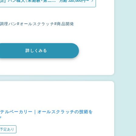
[正]
パン職人（未経験・第二新
月給 320,000円〜
卒）
#調理パン
#オールスクラッチ
#商品開発
詳しくみる
ホテルベーカリー｜オールスクラッチの技術を
プ
予定あり