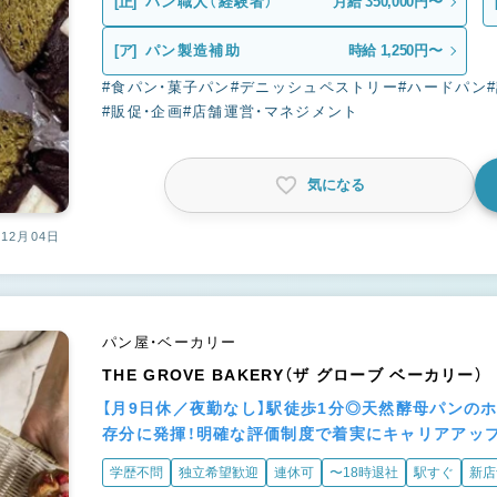
[正]
パン職人（経験者）
月給 350,000円〜
[ア]
パン製造補助
時給 1,250円〜
#食パン・菓子パン
#デニッシュペストリー
#ハードパン
#販促・企画
#店舗運営・マネジメント
気になる
12月04日
パン屋・ベーカリー
THE GROVE BAKERY（ザ グローブ ベーカリー）
【月9日休／夜勤なし】駅徒歩1分◎天然酵母パンの
存分に発揮！明確な評価制度で着実にキャリアアッ
学歴不問
独立希望歓迎
連休可
〜18時退社
駅すぐ
新店