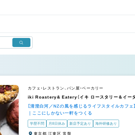
カフェ・レストラン、パン屋・ベーカリー
iki Roastery& Eatery（イキ ロースタリー＆イ
【清澄白河／NZの風を感じるライフスタイルカフェ
｜ここにしかない一軒をつくる
学歴不問
月8日休み
新店予定あり
海外研修あり
東京都 江東区 常盤