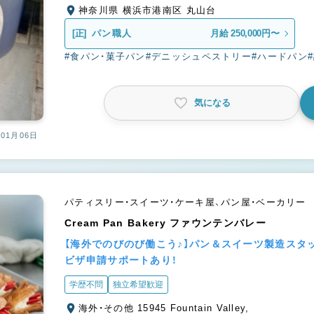
神奈川県 横浜市港南区 丸山台
[正]
パン職人
月給 250,000円〜
#食パン・菓子パン
#デニッシュペストリー
#ハードパン
気になる
01月06日
パティスリー・スイーツ・ケーキ屋、パン屋・ベーカリー
Cream Pan Bakery ファウンテンバレー
【海外でのびのび働こう♪】パン＆スイーツ製造スタ
ビザ申請サポートあり！
学歴不問
独立希望歓迎
海外・その他 15945 Fountain Valley,