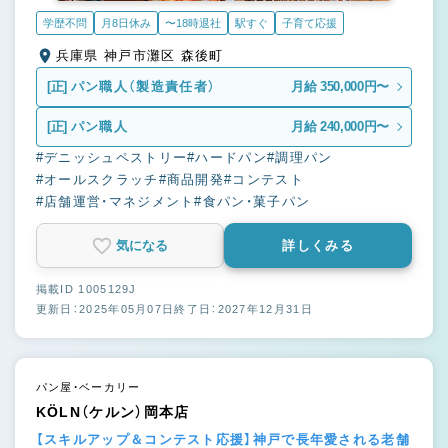
学歴不問
月8日休み
〜18時退社
駅すぐ
子育て応援
兵庫県 神戸市灘区 森後町
[正]
パン職人（製造責任者）
月給 350,000円〜
[正]
パン職人
月給 240,000円〜
#デニッシュペストリー
#ハードパン
#調理パン
#オールスクラッチ
#商品開発
#コンテスト
#店舗運営・マネジメント
#食パン・菓子パン
気になる
詳しくみる
掲載ID 1005129J
更新日：2025年05月07日
終了日：2027年12月31日
パン屋・ベーカリー
KÖLN（ケルン）岡本店
【スキルアップ＆コンテスト応援】神戸で長年愛される老舗