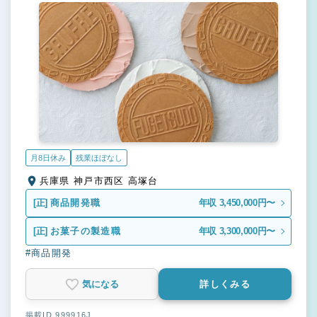
月8日休み
残業ほぼなし
兵庫県 神戸市西区 高塚台
[正]
商品開発職
年収 3,450,000円〜
[正]
お菓子の製造職
年収 3,300,000円〜
#商品開発
気になる
詳しくみる
掲載ID 999916J