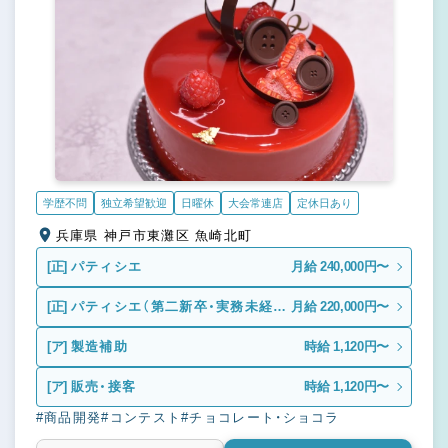
学歴不問
独立希望歓迎
日曜休
大会常連店
定休日あり
兵庫県 神戸市東灘区 魚崎北町
[正]
パティシエ
月給 240,000円〜
[正]
パティシエ（第二新卒・実務未経
月給 220,000円〜
験）
[ア]
製造補助
時給 1,120円〜
[ア]
販売・接客
時給 1,120円〜
#商品開発
#コンテスト
#チョコレート・ショコラ