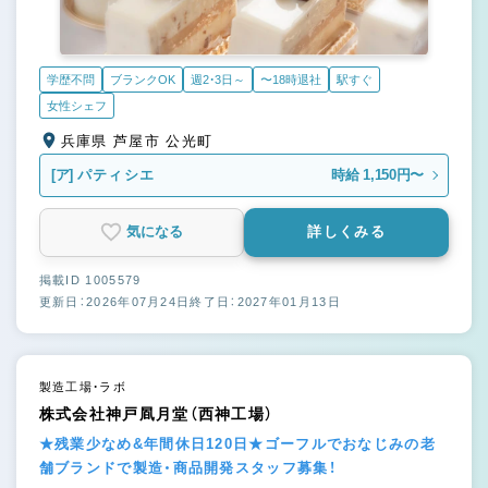
学歴不問
ブランクOK
週2・3日～
〜18時退社
駅すぐ
女性シェフ
兵庫県 芦屋市 公光町
[ア]
パティシエ
時給 1,150円〜
気になる
詳しくみる
掲載ID 1005579
更新日：2026年07月24日
終了日：2027年01月13日
製造工場・ラボ
株式会社神戸凮月堂（西神工場）
★残業少なめ&年間休日120日★ゴーフルでおなじみの老
舗ブランドで製造・商品開発スタッフ募集！