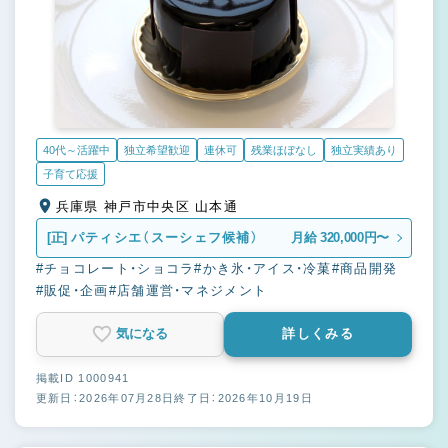
40代～活躍中
独立希望歓迎
連休可
残業ほぼなし
独立実績あり
子育て応援
兵庫県 神戸市中央区 山本通
[正]
パティシエ（スーシェフ候補）
月給 320,000円〜
#チョコレート・ショコラ
#かき氷・アイス・冷菓
#商品開発
#販促・企画
#店舗運営・マネジメント
気になる
詳しくみる
掲載ID 1000941
更新日：2026年07月28日
終了日：2026年10月19日