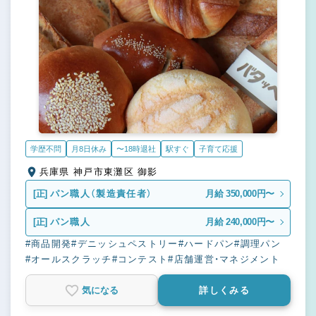
学歴不問
月8日休み
〜18時退社
駅すぐ
子育て応援
兵庫県 神戸市東灘区 御影
[正]
パン職人（製造責任者）
月給 350,000円〜
[正]
パン職人
月給 240,000円〜
#商品開発
#デニッシュペストリー
#ハードパン
#調理パン
#オールスクラッチ
#コンテスト
#店舗運営・マネジメント
気になる
詳しくみる