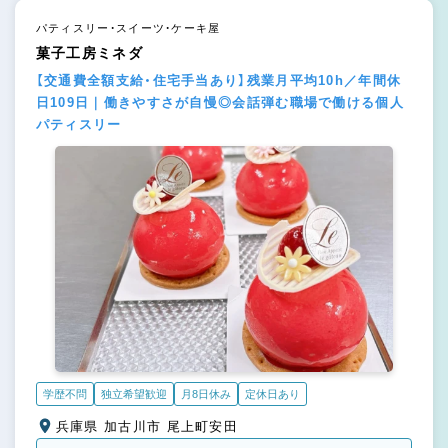
パティスリー・スイーツ・ケーキ屋
菓子工房ミネダ
【交通費全額支給・住宅手当あり】残業月平均10h／年間休
日109日｜働きやすさが自慢◎会話弾む職場で働ける個人
パティスリー
学歴不問
独立希望歓迎
月8日休み
定休日あり
兵庫県 加古川市 尾上町安田