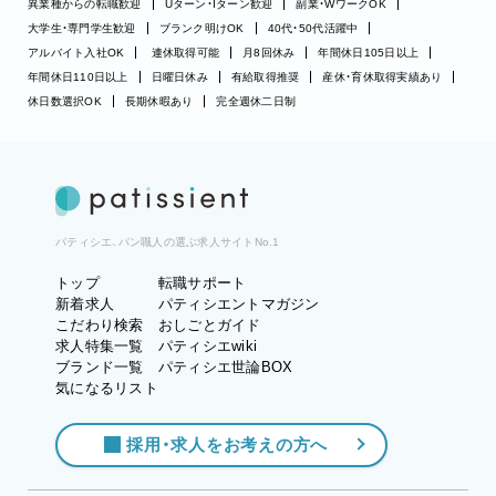
異業種からの転職歓迎
Uターン・Iターン歓迎
副業・WワークOK
大学生・専門学生歓迎
ブランク明けOK
40代・50代活躍中
アルバイト入社OK
連休取得可能
月8回休み
年間休日105日以上
年間休日110日以上
日曜日休み
有給取得推奨
産休・育休取得実績あり
休日数選択OK
長期休暇あり
完全週休二日制
パティシエ、パン職人の選ぶ求人サイトNo.1
トップ
転職サポート
新着求人
パティシエントマガジン
こだわり検索
おしごとガイド
求人特集一覧
パティシエwiki
ブランド一覧
パティシエ世論BOX
気になるリスト
採用・求人をお考えの方へ