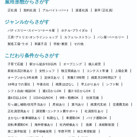
雇用形態からさがす
正社員
契約社員
アルバイト・パート
派遣社員
新卒（正社員）
ジャンルからさがす
パティスリー・スイーツ・ケーキ屋
ホテル・ブライダル
工房・アトリエ・オンラインショップ
カフェ・レストラン
パン屋・ベーカリー
製造工場・ラボ
和菓子店
学校・教室
その他
こだわり条件からさがす
子育て応援
駅から徒歩5分以内
オープニング
個人経営
新規出店計画あり
女性シェフ
独立実績あり
コンテスト常連
上場企業
オープンから3年未満
定休日あり
実働7.5時間
残業月20時間以下
18時までの退社
午後出社
残業ほぼなし
早上がりあり
シフト制
シフト自由・相談OK
週1日からOK
週2・3日からOK
週4日以上OK
1日4h以内OK
9時～勤務OK
社保完備
引っ越し補助/住宅手当あり
昇給あり
賞与あり
残業代支給
交通費支給
正社員登用あり
講習費・コンテスト費サポート
社員割引あり
まかない・食事補助あり
転勤なし
車通勤OK
バイク通勤OK
自転車通勤OK
海外研修あり
社内研修あり
急募
未経験歓迎
第二新卒歓迎
若手積極採用
学歴不問
独立希望歓迎