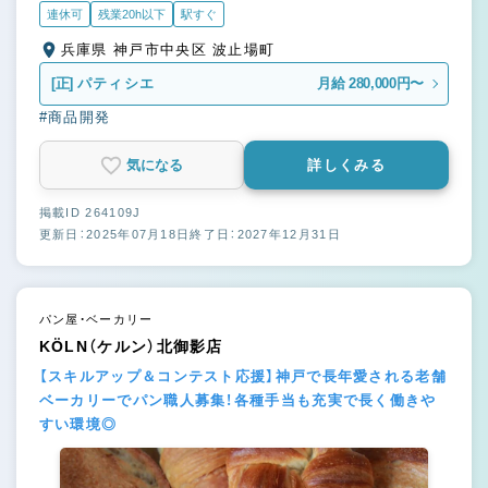
連休可
残業20h以下
駅すぐ
兵庫県 神戸市中央区 波止場町
[正]
パティシエ
月給 280,000円〜
#商品開発
気になる
詳しくみる
掲載ID 264109J
更新日：2025年07月18日
終了日：2027年12月31日
パン屋・ベーカリー
KÖLN（ケルン）北御影店
【スキルアップ＆コンテスト応援】神戸で長年愛される老舗
ベーカリーでパン職人募集！各種手当も充実で長く働きや
すい環境◎