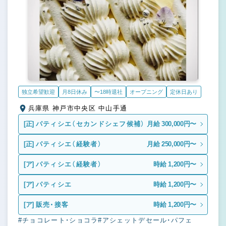
独立希望歓迎
月8日休み
〜18時退社
オープニング
定休日あり
兵庫県 神戸市中央区 中山手通
[正]
パティシエ（セカンドシェフ候補）
月給 300,000円〜
[正]
パティシエ（経験者）
月給 250,000円〜
[ア]
パティシエ（経験者）
時給 1,200円〜
[ア]
パティシエ
時給 1,200円〜
[ア]
販売・接客
時給 1,200円〜
#チョコレート・ショコラ
#アシェットデセール・パフェ