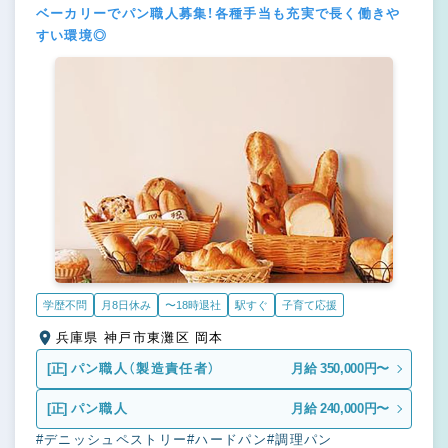
ベーカリーでパン職人募集！各種手当も充実で長く働きや
すい環境◎
学歴不問
月8日休み
〜18時退社
駅すぐ
子育て応援
兵庫県 神戸市東灘区 岡本
[正]
パン職人（製造責任者）
月給 350,000円〜
[正]
パン職人
月給 240,000円〜
#デニッシュペストリー
#ハードパン
#調理パン